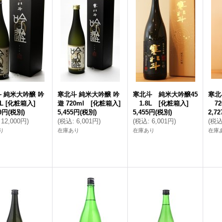
 純米大吟醸 吟
寒北斗 純米大吟醸 吟
寒北斗 純米大吟醸45
寒北
8L [化粧箱入]
遊 720ml [化粧箱入]
1.8L [化粧箱入]
72
09円
(税別)
5,455円
(税別)
5,455円
(税別)
2,7
12,000円
)
(
税込
:
6,001円
)
(
税込
:
6,001円
)
(
税
り
在庫あり
在庫あり
在庫