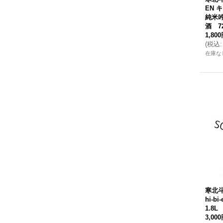
EN
純米
酒 72
1,80
(
税込
:
在庫な
寒北
hi-
1.8L
3,00