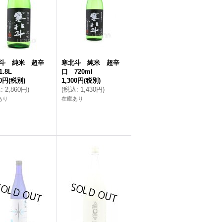
斗 純米 超辛
寒北斗 純米 超辛
.8L
口 720ml
00円
(税別)
1,300円
(税別)
込
:
2,860円
)
(
税込
:
1,430円
)
あり
在庫あり