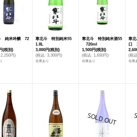
 純米吟醸 72
寒北斗 特別純米55
寒北斗 特別純米酒55
寒北
1.8L
720ml
口 1
5円
(税別)
3,000円
(税別)
1,500円
(税別)
2,6
2,250円
)
(
税込
:
3,300円
)
(
税込
:
1,650円
)
(
税
り
在庫あり
在庫あり
在庫