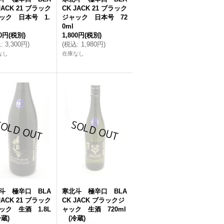
JACK 21 ブラック
CK JACK 21 ブラック
ック 日本号 1.
ジャック 日本号 72
0ml
00円
(税別)
1,800円
(税別)
込
:
3,300円
)
(
税込
:
1,980円
)
なし
在庫なし
斗 極辛口 BLA
寒北斗 極辛口 BLA
JACK 21 ブラック
CK JACK ブラックジ
ック 生酒 1.8L
ャック 生酒 720ml
蔵)
(冷蔵)