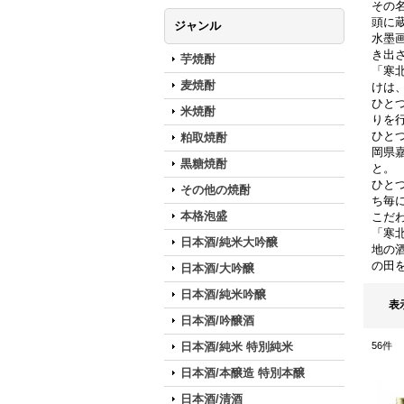
その
頭に
ジャンル
水墨
き出
芋焼酎
「寒
麦焼酎
けは
ひと
米焼酎
りを
ひと
粕取焼酎
岡県
黒糖焼酎
と。
ひと
その他の焼酎
ち毎
本格泡盛
こだ
「寒
日本酒/純米大吟醸
地の
の田
日本酒/大吟醸
日本酒/純米吟醸
表
日本酒/吟醸酒
日本酒/純米 特別純米
56
件
日本酒/本醸造 特別本醸
日本酒/清酒