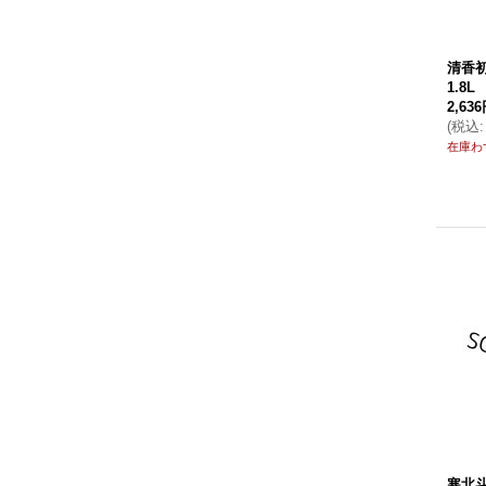
清香初
1.8L
2,63
(
税込
:
在庫わ
寒北斗