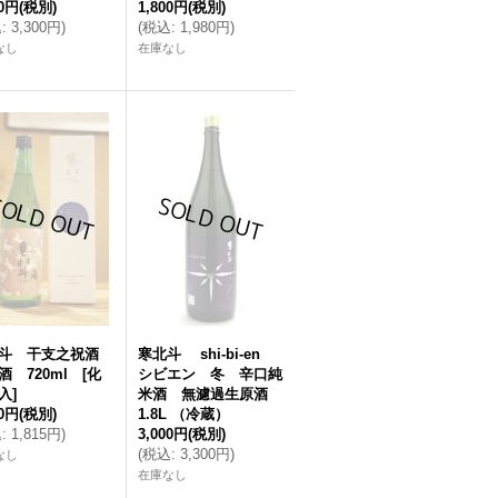
00円
(税別)
1,800円
(税別)
込
:
3,300円
)
(
税込
:
1,980円
)
なし
在庫なし
北斗 干支之祝酒
寒北斗 shi-bi-en
酒 720ml [化
シビエン 冬 辛口純
入]
米酒 無濾過生原酒
50円
(税別)
1.8L （冷蔵）
込
:
1,815円
)
3,000円
(税別)
(
税込
:
3,300円
)
なし
在庫なし