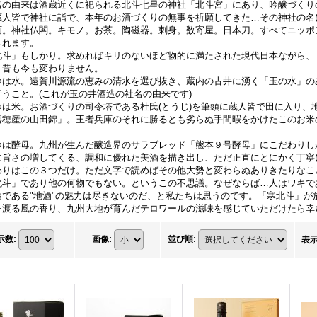
名の由来は酒蔵近くに祀られる北斗七星の神社「北斗宮」にあり、吟醸づくり
蔵人皆で神社に詣で、本年のお酒づくりの無事を祈願してきた…その神社の名
画。神社仏閣。キモノ。お茶。陶磁器。刺身。数寄屋。日本刀。すべてニッポ
されます。
北斗」もしかり。求めればキリのないほど物的に満たされた現代日本ながら、
、昔も今も変わりません。
つは水。遠賀川源流の恵みの清水を選び抜き、蔵内の古井に湧く「玉の水」の
行うこと。(これが玉の井酒造の社名の由来です)
つは米。お酒づくりの司令塔である杜氏(とうじ)を筆頭に蔵人皆で田に入り、
嘉穂産の山田錦」。王者兵庫のそれに勝るとも劣らぬ手間暇をかけたこのお米
つは酵母。九州が生んだ醸造界のサラブレッド「熊本９号酵母」にこだわりし
に旨さの増してくる、調和に優れた美酒を描き出し、ただ正直にとにかく丁寧
わりはこの３つだけ。ただ文字で読めばその他大勢と変わらぬありきたりなこ
北斗」であり他の何物でもない。というこの不思議。なぜならば…人はワキで
酒である"地酒"の魅力は尽きないのだ、と私たちは思うのです。「寒北斗」が
を渡る風の香り、九州大地が育んだテロワールの滋味を感じていただけたら幸
示数
:
画像
:
並び順
:
表