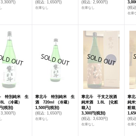
3,300円
)
(
税込
:
1,650円
)
(
税込
:
2,900円
)
3,0
(
税
し
在庫なし
在庫なし
在庫
斗 特別純米 生
寒北斗 特別純米 生
寒北斗 干支之祝酒
寒
.8L （冷蔵）
酒 720ml （冷蔵）
純米酒 1.8L [化粧
純米
0円
(税別)
1,500円
(税別)
箱入]
粧箱
3,300円
)
(
税込
:
1,650円
)
3,300円
(税別)
1,6
(
税込
:
3,630円
)
(
税
し
在庫なし
在庫なし
在庫