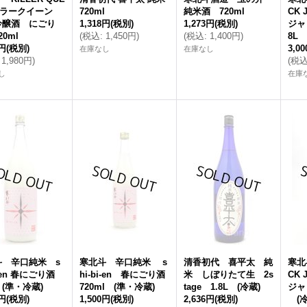
 キラークイーン
720ml
純米酒 720ml
CK 
吟醸酒 にごり
1,318円
(税別)
1,273円
(税別)
ジャ
0ml
(
税込
:
1,450円
)
(
税込
:
1,400円
)
8L
0円
(税別)
3,0
在庫なし
在庫なし
1,980円
)
(
税
し
在庫
斗 辛口純米 s
寒北斗 辛口純米 s
清香初代 喜平太 純
寒北
bi-en 春にごり酒
hi-bi-en 春にごり酒
米 しぼりたて生 2s
CK 
 (準・冷蔵)
720ml (準・冷蔵)
tage 1.8L (冷蔵)
ジャ
0円
(税別)
1,500円
(税別)
2,636円
(税別)
(冷