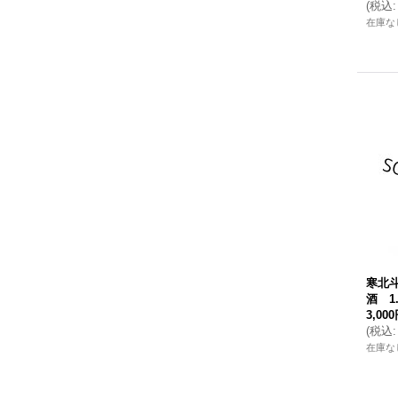
(
税込
:
在庫な
寒北
酒 1
3,00
(
税込
:
在庫な