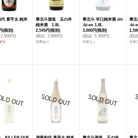
代 喜平太 純米
寒北斗酒造 玉の井
寒北斗 辛口純米酒 shi
寒北
純米酒 1.8L
-bi-en 1.8L
-bi-
6円
(税別)
2,545円
(税別)
3,000円
(税別)
1,5
2,900円
)
(
税込
:
2,800円
)
(
税込
:
3,300円
)
(
税
ずか
在庫あり
在庫なし
在庫
 KILLER QUE
清香初代 喜平太 純米
寒北斗酒造 玉の井
寒北