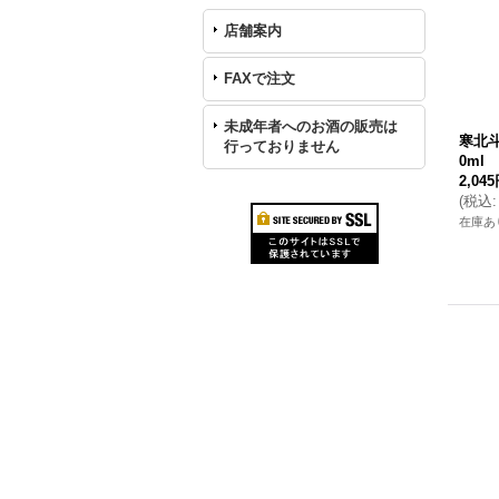
店舗案内
FAXで注文
未成年者へのお酒の販売は
寒北斗
行っておりません
0ml
2,04
(
税込
:
在庫あ