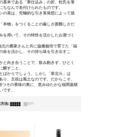
の基本である「寒仕込み」の折、杜氏を筆
にちなんで名付けられたものです。
ンの美は、究極的な引き算発想によって描
「本物」をつくることの厳しさ困難しさだ
みを用いて、その特性を活かしたお酒づく
地元の農家さんと共に協働栽培で育てた「福
の命を活かし、その持ち味を引き出すこ
かと向き合うことで、飲み飽きず、ひとく
に醸すこと。
とばかりでしょう。しかし「寒北斗」は
あり、主役は風土なのです。だからこそ、
放つその香味の奥に、恵みゆたかな福岡嘉穂
いです。
示方法
: