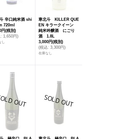
斗 辛口純米酒 shi
寒北斗 KILLER QUE
en 720ml
EN キラークイーン
00円
(税別)
純米吟醸酒 にごり
込
:
1,650円
)
酒 1.8L
3,000円
(税別)
なし
(
税込
:
3,300円
)
在庫なし
斗 極辛口 BLA
寒北斗 極辛口 BLA