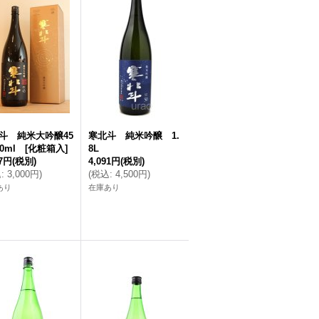
斗 純米大吟醸45
寒北斗 純米吟醸 1.
0ml [化粧箱入]
8L
27円
(税別)
4,091円
(税別)
込
:
3,000円
)
(
税込
:
4,500円
)
あり
在庫あり