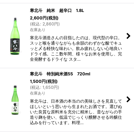
寒北斗 純米 超辛口 1.8L
2,600
円
(税別)
(
税込
:
2,860
円
)
在庫あり
寒北斗酒造さんの目指したのは、現代型の辛口。
スッと喉を通りながらも余韻のわずかな酸でキュ
ッと〆る軽快な味わい。飲み疲れしない心地良い
ドライ感。ここ数年間、様々なお米を使用し、完
全発酵するドライな スタ…
寒北斗 特別純米酒55 720ml
1,500
円
(税別)
(
税込
:
1,650
円
)
在庫あり
寒北斗は、日本酒の本当のの美味しさを見直して
ほしいという思いから生まれたお酒です。選びぬ
いた良質な原料米を充分に精米し、昔ながらの手
造り麹を使い、低温でじっくり醗酵させる吟醸仕
込みを行っています。料理…