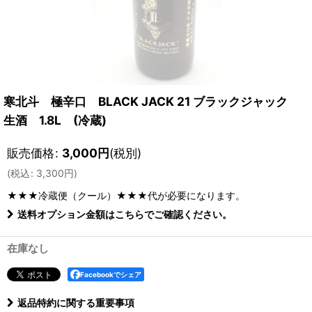
寒北斗 極辛口 BLACK JACK 21 ブラックジャック
生酒 1.8L (冷蔵)
販売価格
:
3,000
円
(税別)
(
税込
:
3,300
円
)
★★★冷蔵便（クール）★★★
代が必要になります。
送料オプション金額はこちらでご確認ください。
在庫なし
Facebookでシェア
返品特約に関する重要事項