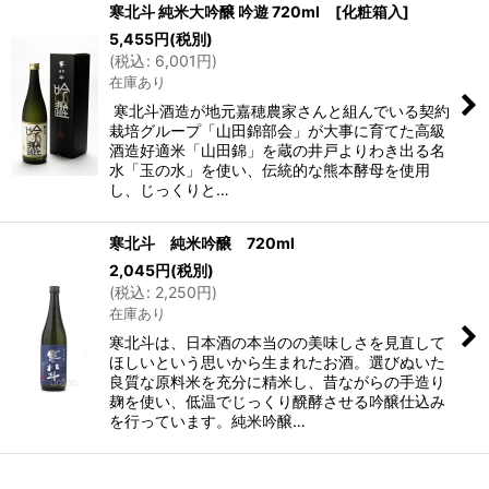
寒北斗 純米大吟醸 吟遊 720ml [化粧箱入]
5,455
円
(税別)
(
税込
:
6,001
円
)
在庫あり
寒北斗酒造が地元嘉穂農家さんと組んでいる契約
栽培グループ「山田錦部会」が大事に育てた高級
酒造好適米「山田錦」を蔵の井戸よりわき出る名
水「玉の水」を使い、伝統的な熊本酵母を使用
し、じっくりと…
寒北斗 純米吟醸 720ml
2,045
円
(税別)
(
税込
:
2,250
円
)
在庫あり
寒北斗は、日本酒の本当のの美味しさを見直して
ほしいという思いから生まれたお酒。選びぬいた
良質な原料米を充分に精米し、昔ながらの手造り
麹を使い、低温でじっくり醗酵させる吟醸仕込み
を行っています。純米吟醸…