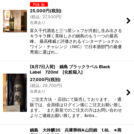
25,000
円
(税別)
(
税込
:
27,500
円
)
在庫あり
富久千代酒造と三つ星シェフが共創し生み出さる
キラキラ輝く美味しさの鍋島のもう一つの最高
峰。 最高権威と評価されるインターナショナル・
ワイン・チャレンジ（IWC）で日本酒部門の最優
秀賞に選ばれ…
[8月7日入荷] 鍋島 ブラックラベル Black
Label 720ml [化粧箱入]
27,000
円
(税別)
(
税込
:
29,700
円
)
在庫あり
ご注文方法 ・店頭にて販売しております。 ・通
販では、会員様はログイン後にご注文お願い致し
ます。 また新規でのご注文の方はお問い合わせ
よりご連絡お願い致します。&nbs…
鍋島 大吟醸35 兵庫県特A山田錦 1.8L ※商