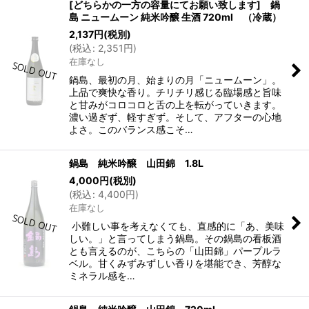
[どちらかの一方の容量にてお願い致します] 鍋
島 ニュームーン 純米吟醸 生酒 720ml （冷蔵）
2,137
円
(税別)
(
税込
:
2,351
円
)
在庫なし
鍋島、最初の月、始まりの月「ニュームーン」。
上品で爽快な香り。チリチリ感じる臨場感と旨味
と甘みがコロコロと舌の上を転がっていきます。
濃い過ぎず、軽すぎず。そして、アフターの心地
よさ。このバランス感こそ…
鍋島 純米吟醸 山田錦 1.8L
4,000
円
(税別)
(
税込
:
4,400
円
)
在庫なし
小難しい事を考えなくても、直感的に「あ、美味
しい。」と言ってしまう鍋島。その鍋島の看板酒
とも言えるのが、こちらの「山田錦」パープルラ
ベル。甘くみずみずしい香りを堪能でき、芳醇な
ミネラル感を…