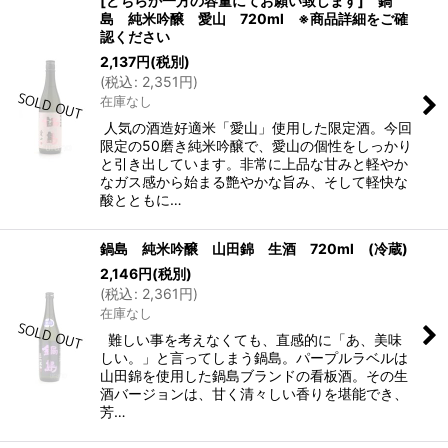
[どちらか一方の容量にてお願い致します] 鍋
島 純米吟醸 愛山 720ml ※商品詳細をご確
認ください
2,137
円
(税別)
(
税込
:
2,351
円
)
在庫なし
人気の酒造好適米「愛山」使用した限定酒。今回
限定の50磨き純米吟醸で、愛山の個性をしっかり
と引き出しています。非常に上品な甘みと軽やか
なガス感から始まる艶やかな旨み、そして軽快な
酸とともに…
鍋島 純米吟醸 山田錦 生酒 720ml (冷蔵)
2,146
円
(税別)
(
税込
:
2,361
円
)
在庫なし
難しい事を考えなくても、直感的に「あ、美味
しい。」と言ってしまう鍋島。パープルラベルは
山田錦を使用した鍋島ブランドの看板酒。その生
酒バージョンは、甘く清々しい香りを堪能でき、
芳…