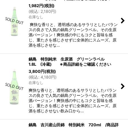
1,982
円
(税別)
(
税込
:
2,180
円
)
在庫なし
爽快な香りと、透明感のあるサラリとしたバラン
スの良さで人気の鍋島グリーンラベル。その生原
酒バージョン！爽快感の中にもコクと旨味を感
じ、重たさを感じさせずに全体的にスムーズ。原
酒を感じさせな…
鍋島 特別純米 生原酒 グリーンラベル
1.8L (冷蔵) ※商品詳細をご確認ください
3,800
円
(税別)
(
税込
:
4,180
円
)
在庫なし
爽快な香りと、透明感のあるサラリとしたバラン
スの良さで人気の鍋島グリーンラベル。その生原
酒バージョン！爽快感の中にもコクと旨味を感
じ、重たさを感じさせずに全体的にスムーズ。原
酒を感じさせない飲み口から…
鍋島 吉川産山田錦 特別純米 720ml /商品詳