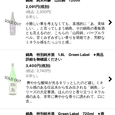
鍋島 純米吟醸 山田錦 720ml
2,091
円
(税別)
(
税込
:
2,300
円
)
在庫なし
小難しい事を考えなくても、直感的に「あ、美味
しい。」と言ってしまう鍋島。その鍋島の看板酒
とも言えるのが、こちらの「山田錦」パープルラ
ベル。甘くみずみずしい香りを堪能でき、芳醇な
ミネラル感をたっぷりと感…
鍋島 特別純米酒 1.8L Green Label ※商品
詳細を御確認ください
3,400
円
(税別)
(
税込
:
3,740
円
)
在庫なし
爽やかな酸味が光るキリッとしたのど越し ミネ
ラル感のある仕込水から生み出される「鍋島」シ
リーズの大定番酒。ほんのりと香り立つミネラル
感のある、非常に爽やかな香りに誘われて、口に
含…
鍋島 特別純米酒 Green Label 720ml ※商