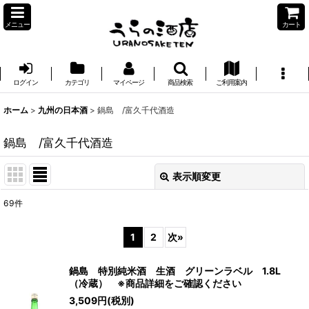
メニュー
カート
ログイン
カテゴリ
マイページ
商品検索
ご利用案内
ホーム
>
九州の日本酒
>
鍋島 /富久千代酒造
鍋島 /富久千代酒造
表示順変更
閉じる
69
件
表示数
:
1
2
次
»
並び順
:
鍋島 特別純米酒 生酒 グリーンラベル 1.8L
（冷蔵） ※商品詳細をご確認ください
絞り込む
3,509
円
(税別)