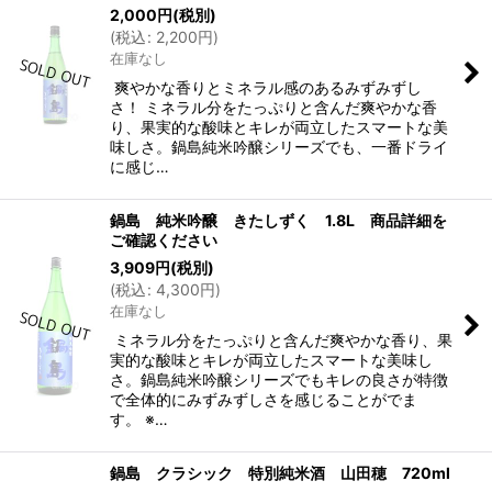
2,000
円
(税別)
(
税込
:
2,200
円
)
在庫なし
爽やかな香りとミネラル感のあるみずみずし
さ！ ミネラル分をたっぷりと含んだ爽やかな香
り、果実的な酸味とキレが両立したスマートな美
味しさ。鍋島純米吟醸シリーズでも、一番ドライ
に感じ…
鍋島 純米吟醸 きたしずく 1.8L 商品詳細を
ご確認ください
3,909
円
(税別)
(
税込
:
4,300
円
)
在庫なし
ミネラル分をたっぷりと含んだ爽やかな香り、果
実的な酸味とキレが両立したスマートな美味し
さ。鍋島純米吟醸シリーズでもキレの良さが特徴
で全体的にみずみずしさを感じることがでま
す。 ※…
鍋島 クラシック 特別純米酒 山田穂 720ml