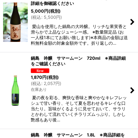
詳細を御確認ください
5,000
円
(税別)
(
税込
:
5,500
円
)
愛山を使用した鍋島の大吟醸。リッチな果実香と
滑らかで上品なジューシー感。 ※数量限定品 (お
一人様1本にてお願い致します)※本商品の金額は送
料無料金額の対象金額外です。折り返しの…
鍋島 吟醸 サマームーン 720ml ※商品詳細
をご確認ください
1,870
円
(税別)
(
税込
:
2,057
円
)
在庫あり
夏の夜を彩る、爽快な香味と爽やかなキレフレッ
シュで甘い香り、そして夏を思わせるキレイな口
当たり。旨味がくるように見せておいて、サラリ
とかわして流れていくチラリズムっぷり。しかし
艶感もあり後…
鍋島 吟醸 サマームーン 1.8L ※商品詳細を