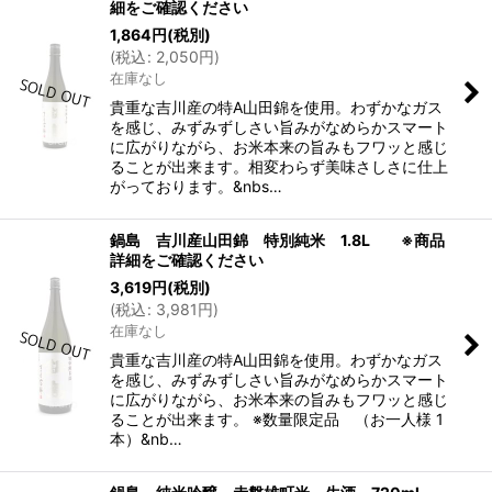
細をご確認ください
1,864
円
(税別)
(
税込
:
2,050
円
)
在庫なし
貴重な吉川産の特A山田錦を使用。わずかなガス
を感じ、みずみずしさい旨みがなめらかスマート
に広がりながら、お米本来の旨みもフワッと感じ
ることが出来ます。相変わらず美味さしさに仕上
がっております。&nbs…
鍋島 吉川産山田錦 特別純米 1.8L ※商品
詳細をご確認ください
3,619
円
(税別)
(
税込
:
3,981
円
)
在庫なし
貴重な吉川産の特A山田錦を使用。わずかなガス
を感じ、みずみずしさい旨みがなめらかスマート
に広がりながら、お米本来の旨みもフワッと感じ
ることが出来ます。 ※数量限定品 （お一人様 1
本）&nb…