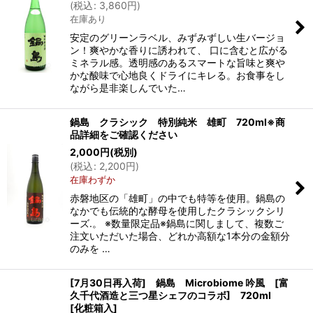
(
税込
:
3,860
円
)
在庫あり
安定のグリーンラベル、みずみずしい生バージョ
ン！爽やかな香りに誘われて、 口に含むと広がる
ミネラル感。透明感のあるスマートな旨味と爽や
かな酸味で心地良くドライにキレる。お食事をし
ながら是非楽しんでいた…
鍋島 クラシック 特別純米 雄町 720ml※商
品詳細をご確認ください
2,000
円
(税別)
(
税込
:
2,200
円
)
在庫わずか
赤磐地区の「雄町」の中でも特等を使用。鍋島の
なかでも伝統的な酵母を使用したクラシックシリ
ーズ.。 ※数量限定品※鍋島に関しまして、複数ご
注文いただいた場合、どれか高額な1本分の金額分
のみを …
[7月30日再入荷] 鍋島 Microbiome 吟風 [富
久千代酒造と三つ星シェフのコラボ] 720ml
[化粧箱入]