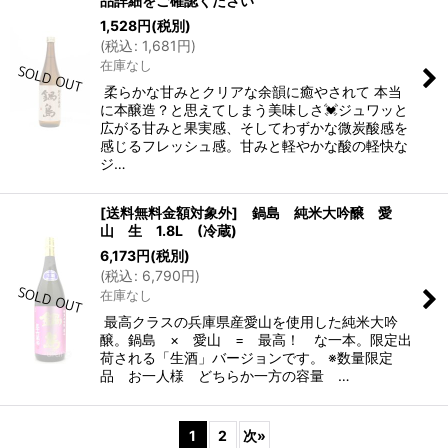
品詳細をご確認ください
1,528
円
(税別)
(
税込
:
1,681
円
)
在庫なし
柔らかな甘みとクリアな余韻に癒やされて 本当
に本醸造？と思えてしまう美味しさ💓ジュワッと
広がる甘みと果実感、そしてわずかな微炭酸感を
感じるフレッシュ感。甘みと軽やかな酸の軽快な
ジ…
[送料無料金額対象外] 鍋島 純米大吟醸 愛
山 生 1.8L (冷蔵)
6,173
円
(税別)
(
税込
:
6,790
円
)
在庫なし
最高クラスの兵庫県産愛山を使用した純米大吟
醸。鍋島 × 愛山 = 最高！ な一本。限定出
荷される「生酒」バージョンです。 ※数量限定
品 お一人様 どちらか一方の容量 …
1
2
次
»