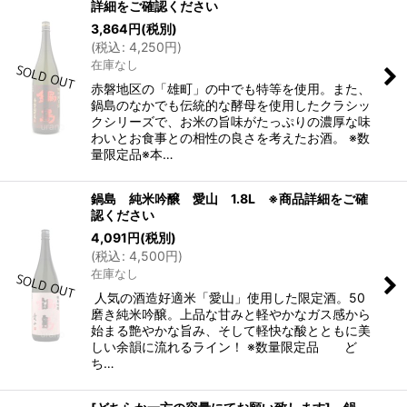
詳細をご確認ください
3,864
円
(税別)
(
税込
:
4,250
円
)
在庫なし
赤磐地区の「雄町」の中でも特等を使用。また、
鍋島のなかでも伝統的な酵母を使用したクラシッ
クシリーズで、お米の旨味がたっぷりの濃厚な味
わいとお食事との相性の良さを考えたお酒。 ※数
量限定品※本…
鍋島 純米吟醸 愛山 1.8L ※商品詳細をご確
認ください
4,091
円
(税別)
(
税込
:
4,500
円
)
在庫なし
人気の酒造好適米「愛山」使用した限定酒。50
磨き純米吟醸。上品な甘みと軽やかなガス感から
始まる艶やかな旨み、そして軽快な酸とともに美
しい余韻に流れるライン！ ※数量限定品 ど
ち…