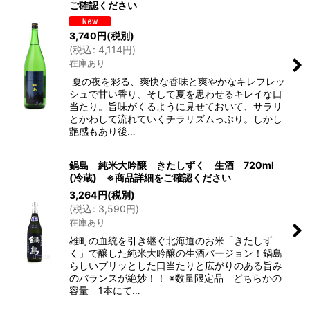
ご確認ください
3,740
円
(税別)
(
税込
:
4,114
円
)
在庫あり
夏の夜を彩る、爽快な香味と爽やかなキレフレッ
シュで甘い香り、そして夏を思わせるキレイな口
当たり。旨味がくるように見せておいて、サラリ
とかわして流れていくチラリズムっぷり。しかし
艶感もあり後…
鍋島 純米大吟醸 きたしずく 生酒 720ml
(冷蔵) ※商品詳細をご確認ください
3,264
円
(税別)
(
税込
:
3,590
円
)
在庫あり
雄町の血統を引き継ぐ北海道のお米「きたしず
く」で醸した純米大吟醸の生酒バージョン！鍋島
らしいプリッとした口当たりと広がりのある旨み
のバランスが絶妙！！ ※数量限定品 どちらかの
容量 1本にて…