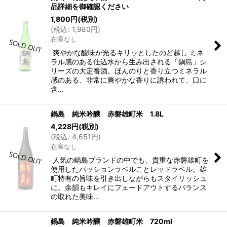
品詳細を御確認ください
1,800
円
(税別)
(
税込
:
1,980
円
)
在庫なし
爽やかな酸味が光るキリッとしたのど越し ミネ
ラル感のある仕込水から生み出される「鍋島」シ
リーズの大定番酒。ほんのりと香り立つミネラル
感のある、非常に爽やかな香りに誘われて、口に
含…
鍋島 純米吟醸 赤磐雄町米 1.8L
4,228
円
(税別)
(
税込
:
4,651
円
)
在庫なし
人気の鍋島ブランドの中でも、貴重な赤磐雄町を
使用したパッションラベルことレッドラベル。雄
町特有の旨味を引き出しながらもスタイリッシュ
に。余韻もキレイにフェードアウトするバランス
の取れた美味…
鍋島 純米吟醸 赤磐雄町米 720ml