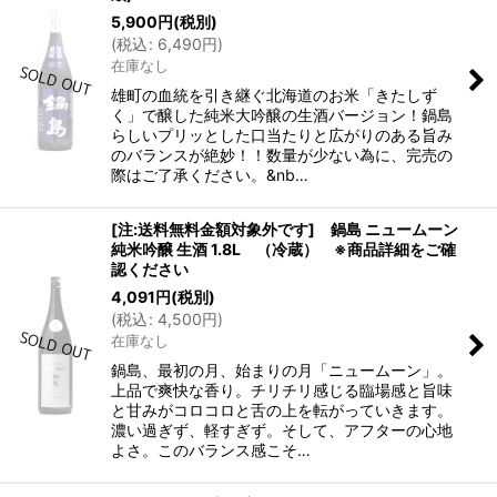
5,900
円
(税別)
(
税込
:
6,490
円
)
在庫なし
雄町の血統を引き継ぐ北海道のお米「きたしず
く」で醸した純米大吟醸の生酒バージョン！鍋島
らしいプリッとした口当たりと広がりのある旨み
のバランスが絶妙！！数量が少ない為に、完売の
際はご了承ください。&nb…
[注:送料無料金額対象外です] 鍋島 ニュームーン
純米吟醸 生酒 1.8L （冷蔵） ※商品詳細をご確
認ください
4,091
円
(税別)
(
税込
:
4,500
円
)
在庫なし
鍋島、最初の月、始まりの月「ニュームーン」。
上品で爽快な香り。チリチリ感じる臨場感と旨味
と甘みがコロコロと舌の上を転がっていきます。
濃い過ぎず、軽すぎず。そして、アフターの心地
よさ。このバランス感こそ…