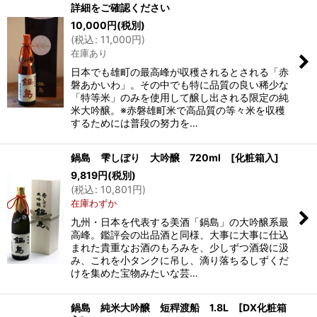
詳細をご確認ください
10,000
円
(税別)
(
税込
:
11,000
円
)
在庫あり
日本でも雄町の最高峰が収穫されるとされる「赤
磐あかいわ」。その中でも特に品質の良い稀少な
「特等米」のみを使用して醸し出される限定の純
米大吟醸。※赤磐雄町米で高品質の等々米を収穫
するためには普段の努力を…
鍋島 雫しぼり 大吟醸 720ml [化粧箱入]
9,819
円
(税別)
(
税込
:
10,801
円
)
在庫わずか
九州・日本を代表する美酒「鍋島」の大吟醸系最
高峰。鑑評会の出品酒と同様、大事に大事に仕込
まれた貴重なお酒のもろみを、少しずつ酒袋に汲
み、これを小タンクに吊し、滴り落ちるしずくだ
けを集めた宝物みたいな芸…
鍋島 純米大吟醸 短稈渡船 1.8L [DX化粧箱