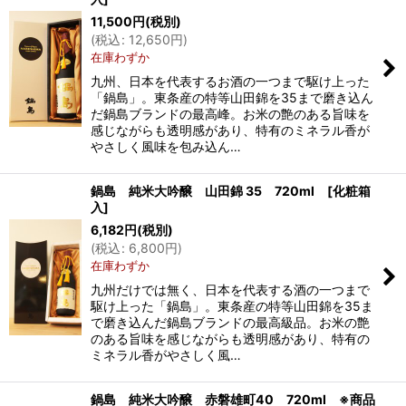
11,500
円
(税別)
(
税込
:
12,650
円
)
在庫わずか
九州、日本を代表するお酒の一つまで駆け上った
「鍋島」。東条産の特等山田錦を35まで磨き込ん
だ鍋島ブランドの最高峰。お米の艶のある旨味を
感じながらも透明感があり、特有のミネラル香が
やさしく風味を包み込ん…
鍋島 純米大吟醸 山田錦 35 720ml [化粧箱
入]
6,182
円
(税別)
(
税込
:
6,800
円
)
在庫わずか
九州だけでは無く、日本を代表する酒の一つまで
駆け上った「鍋島」。東条産の特等山田錦を35ま
で磨き込んだ鍋島ブランドの最高級品。お米の艶
のある旨味を感じながらも透明感があり、特有の
ミネラル香がやさしく風…
鍋島 純米大吟醸 赤磐雄町40 720ml ※商品