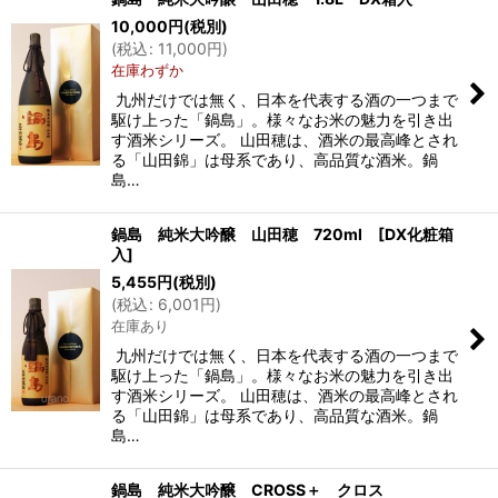
10,000
円
(税別)
(
税込
:
11,000
円
)
在庫わずか
九州だけでは無く、日本を代表する酒の一つまで
駆け上った「鍋島」。様々なお米の魅力を引き出
す酒米シリーズ。 山田穂は、酒米の最高峰とされ
る「山田錦」は母系であり、高品質な酒米。鍋
島…
鍋島 純米大吟醸 山田穂 720ml [DX化粧箱
入]
5,455
円
(税別)
(
税込
:
6,001
円
)
在庫あり
九州だけでは無く、日本を代表する酒の一つまで
駆け上った「鍋島」。様々なお米の魅力を引き出
す酒米シリーズ。 山田穂は、酒米の最高峰とされ
る「山田錦」は母系であり、高品質な酒米。鍋
島…
鍋島 純米大吟醸 CROSS＋ クロス