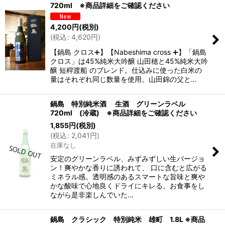
720ml ※商品詳細をご確認ください
4,200
円
(税別)
(
税込
:
4,620
円
)
【鍋島 クロス➕】【Nabeshima cross ➕】「鍋島
クロス」は45%純米大吟醸 山田穂と45%純米大吟
醸 短稈渡船 のブレンド。仕込みに使った白米の
量はそれぞれ同じ数量を使用。山田錦の父と…
鍋島 特別純米酒 生酒 グリーンラベル
720ml (冷蔵) ※商品詳細をご確認ください
1,855
円
(税別)
(
税込
:
2,041
円
)
在庫なし
安定のグリーンラベル、みずみずしい生バージョ
ン！爽やかな香りに誘われて、 口に含むと広がる
ミネラル感。透明感のあるスマートな旨味と爽や
かな酸味で心地良くドライにキレる。お食事をし
ながら是非楽しんでいた…
鍋島 クラシック 特別純米 雄町 1.8L ※商品