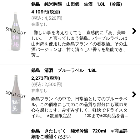
鍋島 純米吟醸 山田錦 生酒 1.8L (冷蔵)
4,109
円
(税別)
(
税込
:
4,520
円
)
在庫なし
難しい事を考えなくても、直感的に「あ、美味
しい。」と言ってしまう鍋島。パープルラベルは
山田錦を使用した鍋島ブランドの看板酒。その生
酒バージョンは、甘く清々しい香りを堪能でき、
芳…
鍋島 清酒 ブルーラベル 1.8L
2,273
円
(税別)
(
税込
:
2,500
円
)
在庫なし
鍋島ブランドの中で、日常酒としてのブルーラベ
ル。この価格にしてのこの品質な部分にも蔵の良
心を感じます。みずみずしく、軽快でドライスタ
イル。 ※数量限定品 1本まで※本商品を含…
鍋島 きたしずく 純米吟醸 720ml ※商品詳
細をご確認ください