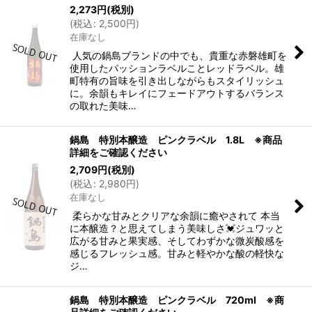
2,273
円
(税別)
(
税込
:
2,500
円
)
在庫なし
人気の鍋島ブランドの中でも、貴重な赤磐雄町を
使用したパッションラベルことレッドラベル。雄
町特有の旨味を引き出しながらもスタイリッシュ
に。余韻もキレイにフェードアウトするバランス
の取れた美味…
鍋島 特別本醸造 ピンクラベル 1.8L ※商品
詳細をご確認ください
2,709
円
(税別)
(
税込
:
2,980
円
)
在庫なし
柔らかな甘みとクリアな余韻に癒やされて 本当
に本醸造？と思えてしまう美味しさ💓ジュワッと
広がる甘みと果実感、そしてわずかな微炭酸感を
感じるフレッシュ感。甘みと軽やかな酸の軽快な
ジ…
鍋島 特別本醸造 ピンクラベル 720ml ※商