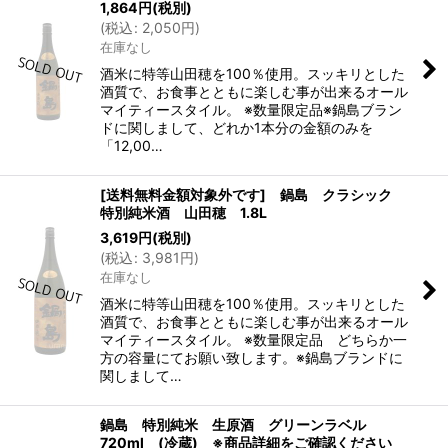
1,864
円
(税別)
(
税込
:
2,050
円
)
在庫なし
酒米に特等山田穂を100％使用。スッキリとした
酒質で、お食事とともに楽しむ事が出来るオール
マイティースタイル。 ※数量限定品※鍋島ブラン
ドに関しまして、どれか1本分の金額のみを
「12,00…
[送料無料金額対象外です] 鍋島 クラシック
特別純米酒 山田穂 1.8L
3,619
円
(税別)
(
税込
:
3,981
円
)
在庫なし
酒米に特等山田穂を100％使用。スッキリとした
酒質で、お食事とともに楽しむ事が出来るオール
マイティースタイル。 ※数量限定品 どちらか一
方の容量にてお願い致します。※鍋島ブランドに
関しまして…
鍋島 特別純米 生原酒 グリーンラベル
720ml (冷蔵) ※商品詳細をご確認ください