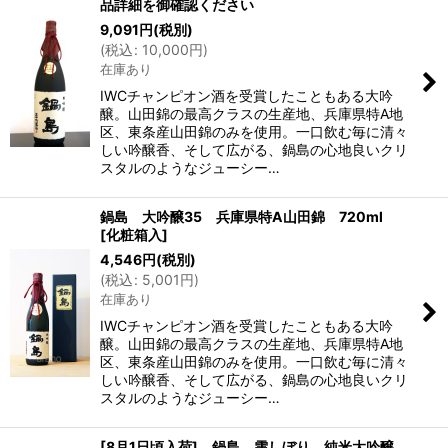
品詳細を御確認ください
9,091
円
(税別)
(
税込
:
10,000
円
)
在庫あり
IWCチャンピオン酒を受賞したこともある大吟
醸。山田錦の最高クラスの生産地、兵庫県特A地
区、東条産山田錦のみを使用。一口飲む毎に清々
しい吟醸香、そして広がる、鍋島の心地良いクリ
スタルのようなジューシー…
鍋島 大吟醸35 兵庫県特A山田錦 720ml
[化粧箱入]
4,546
円
(税別)
(
税込
:
5,001
円
)
在庫あり
IWCチャンピオン酒を受賞したこともある大吟
醸。山田錦の最高クラスの生産地、兵庫県特A地
区、東条産山田錦のみを使用。一口飲む毎に清々
しい吟醸香、そして広がる、鍋島の心地良いクリ
スタルのようなジューシー…
[8月1日頃入荷] 鍋島 雫しぼり 純米大吟醸