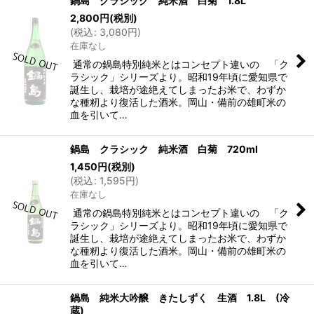
鍋島 クラシック 純米酒 白菊 1.8L
2,800
円
(税別)
(
税込
:
3,080
円
)
在庫なし
通常の鍋島特別純米とはコンセプト違いの 「ク
ラシック」シリーズより。昭和19年頃に愛知県で
誕生し、栽培が途絶えてしまったお米で、わずか
な種籾より復活した酒米。岡山・備前の雄町米の
血を引いて…
鍋島 クラシック 純米酒 白菊 720ml
1,450
円
(税別)
(
税込
:
1,595
円
)
在庫なし
通常の鍋島特別純米とはコンセプト違いの 「ク
ラシック」シリーズより。昭和19年頃に愛知県で
誕生し、栽培が途絶えてしまったお米で、わずか
な種籾より復活した酒米。岡山・備前の雄町米の
血を引いて…
鍋島 純米大吟醸 きたしずく 生酒 1.8L (冷
蔵)