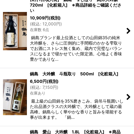
720ml [化粧箱入] ※商品詳細をご確認くださ
い
10,909
円
(税別)
(
税込
:
12,000
円
)
在庫数 6点
鍋島ブランド最上位酒としての山田錦35の純米
大吟醸を、さらに圧倒的に手間暇のかかる雫取り
でお酒にストレス無く集め、蔵内で完璧なバラン
スになるまで寝かせていた限定酒。心地よく香味
豊かでありな…
鍋島 大吟醸 斗瓶取り 500ml [化粧箱入]
6,500
円
(税別)
(
税込
:
7,150
円
)
在庫あり
最上級の山田錦を35%磨きこみ、袋吊斗瓶囲いし
た出品酒クラスの大吟醸で、大吟醸として蔵の最
高峰。鍋島らしく華やかな香りと旨みを堪能する
事が出来ます。 「鍋…
鍋島 愛山 大吟醸 1.8L [化粧箱入] ※商品