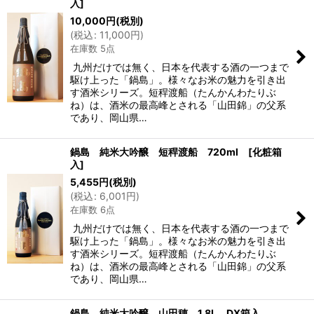
入]
10,000
円
(税別)
(
税込
:
11,000
円
)
在庫数 5点
九州だけでは無く、日本を代表する酒の一つまで
駆け上った「鍋島」。様々なお米の魅力を引き出
す酒米シリーズ。短稈渡船（たんかんわたりぶ
ね）は、酒米の最高峰とされる「山田錦」の父系
であり、岡山県…
鍋島 純米大吟醸 短稈渡船 720ml [化粧箱
入]
5,455
円
(税別)
(
税込
:
6,001
円
)
在庫数 6点
九州だけでは無く、日本を代表する酒の一つまで
駆け上った「鍋島」。様々なお米の魅力を引き出
す酒米シリーズ。短稈渡船（たんかんわたりぶ
ね）は、酒米の最高峰とされる「山田錦」の父系
であり、岡山県…
鍋島 純米大吟醸 山田穂 1.8L DX箱入