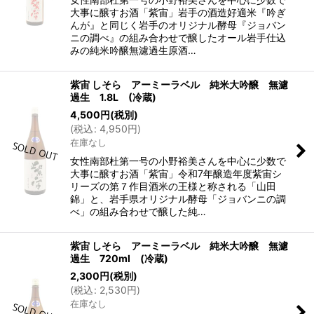
大事に醸すお酒「紫宙」岩手の酒造好適米『吟ぎ
んが』と同じく岩手のオリジナル酵母『ジョバン
ニの調べ』の組み合わせで醸したオール岩手仕込
みの純米吟醸無濾過生原酒…
紫宙 しそら アーミーラベル 純米大吟醸 無濾
過生 1.8L (冷蔵)
4,500
円
(税別)
(
税込
:
4,950
円
)
在庫なし
女性南部杜第一号の小野裕美さんを中心に少数で
大事に醸すお酒「紫宙」令和7年醸造年度紫宙シ
リーズの第７作目酒米の王様と称される「山田
錦」と、岩手県オリジナル酵母「ジョバンニの調
べ」の組み合わせで醸した純…
紫宙 しそら アーミーラベル 純米大吟醸 無濾
過生 720ml (冷蔵)
2,300
円
(税別)
(
税込
:
2,530
円
)
在庫なし