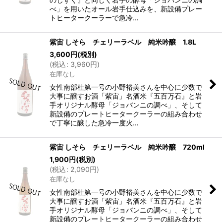
べ」を用いたオール岩手仕込みを、新設備プレー
トヒータークーラーで急冷…
紫宙 しそら チェリーラベル 純米吟醸 1.8L
3,600
円
(税別)
(
税込
:
3,960
円
)
在庫なし
女性南部杜第一号の小野裕美さんを中心に少数で
大事に醸すお酒「紫宙」名酒米『五百万石』と岩
手オリジナル酵母「ジョバンニの調べ」、そして
新設備のプレートヒータークーラーの組み合わせ
で丁寧に醸した急冷一度火…
紫宙 しそら チェリーラベル 純米吟醸 720ml
1,900
円
(税別)
(
税込
:
2,090
円
)
在庫なし
女性南部杜第一号の小野裕美さんを中心に少数で
大事に醸すお酒「紫宙」名酒米『五百万石』と岩
手オリジナル酵母「ジョバンニの調べ」、そして
新設備のプレートヒータークーラーの組み合わせ