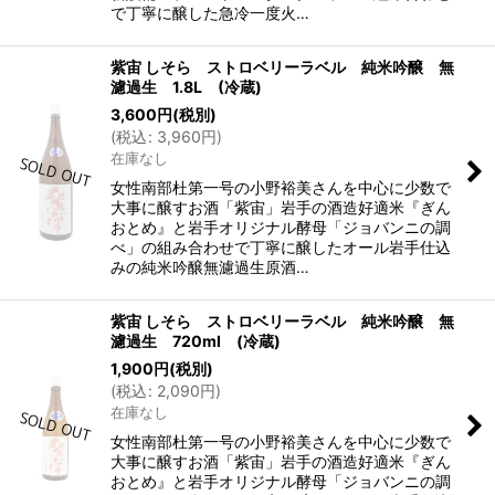
で丁寧に醸した急冷一度火…
紫宙 しそら ストロベリーラベル 純米吟醸 無
濾過生 1.8L (冷蔵)
3,600
円
(税別)
(
税込
:
3,960
円
)
在庫なし
女性南部杜第一号の小野裕美さんを中心に少数で
大事に醸すお酒「紫宙」岩手の酒造好適米『ぎん
おとめ』と岩手オリジナル酵母「ジョバンニの調
べ」の組み合わせで丁寧に醸したオール岩手仕込
みの純米吟醸無濾過生原酒…
紫宙 しそら ストロベリーラベル 純米吟醸 無
濾過生 720ml (冷蔵)
1,900
円
(税別)
(
税込
:
2,090
円
)
在庫なし
女性南部杜第一号の小野裕美さんを中心に少数で
大事に醸すお酒「紫宙」岩手の酒造好適米『ぎん
おとめ』と岩手オリジナル酵母「ジョバンニの調