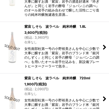
大事に醸すお酒「紫宙」岩手の酒造好適米『吟ぎ
んが』と同じく岩手の酵母『ジョバンニの調べ』
のオール岩手の組み合わせで醸した活性にごり造
りの純米吟醸無濾過生原酒…
紫宙 しそら 波ラベル 純米吟醸 1.8L
3,600
円
(税別)
(
税込
:
3,960
円
)
在庫なし
女性南部杜第一号の小野裕美さんを中心に少数で
大事に醸すお酒「紫宙」岩手のブランド米『銀河
のしずく』と同じく岩手の酵母「ジョバンニの調
べ」を用いたオール岩手仕込みを、新設備プレー
トヒータークーラーで急冷…
紫宙 しそら 波ラベル 純米吟醸 720ml
1,900
円
(税別)
(
税込
:
2,090
円
)
在庫なし
女性南部杜第一号の小野裕美さんを中心に少数で
大事に醸すお酒「紫宙」岩手のブランド米『銀河
のしずく』と同じく岩手の酵母「ジョバンニの調