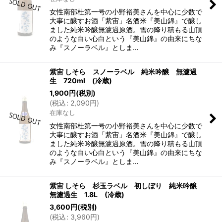
女性南部杜第一号の小野裕美さんを中心に少数で
大事に醸すお酒「紫宙」名酒米『美山錦』で醸し
ました純米吟醸無濾過原酒。雪の降り積もる山頂
のような白い心白という『美山錦』の由来にちな
み『スノーラベル』としま…
紫宙 しそら スノーラベル 純米吟醸 無濾過
生 720ml (冷蔵)
1,900
円
(税別)
(
税込
:
2,090
円
)
在庫なし
女性南部杜第一号の小野裕美さんを中心に少数で
大事に醸すお酒「紫宙」名酒米『美山錦』で醸し
ました純米吟醸無濾過原酒。雪の降り積もる山頂
のような白い心白という『美山錦』の由来にちな
み『スノーラベル』としま…
紫宙 しそら 杉玉ラベル 初しぼり 純米吟醸
無濾過生 1.8L (冷蔵)
3,600
円
(税別)
(
税込
:
3,960
円
)