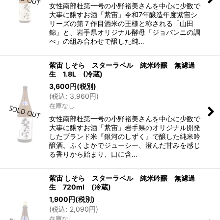
女性南部杜第一号の小野裕美さんを中心に少数で
大事に醸すお酒「紫宙」令和7年醸造年度紫宙シ
リーズの第７作目酒米の王様と称される「山田
錦」と、岩手県オリジナル酵母「ジョバンニの調
べ」の組み合わせで醸した純…
紫宙 しそら スターラベル 純米吟醸 無濾過
生 1.8L (冷蔵)
3,600
円
(税別)
(
税込
:
3,960
円
)
在庫なし
女性南部杜第一号の小野裕美さんを中心に少数で
大事に醸すお酒「紫宙」岩手県のオリジナル開発
したブランド米『銀河のしずく』で醸した純米吟
醸酒。ふくよかでジューシー、澄んだ甘みを感じ
る香りから始まり、口に含…
紫宙 しそら スターラベル 純米吟醸 無濾過
生 720ml (冷蔵)
1,900
円
(税別)
(
税込
:
2,090
円
)
在庫なし