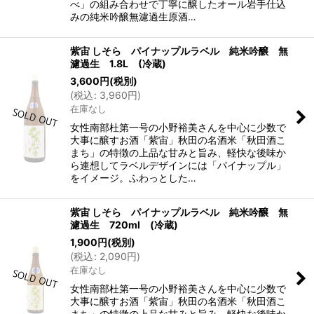
べ」の組み合わせで丁寧に醸したオール岩手仕込
みの純米吟醸無濾過生原酒…
紫宙 しそら パイナップルラベル 純米吟醸 無
濾過生 1.8L (冷蔵)
3,600
円
(税別)
(
税込
:
3,960
円
)
在庫なし
女性南部杜第一号の小野裕美さんを中心に少数で
大事に醸すお酒「紫宙」秋田の名酒米「秋田酒こ
まち」の特徴の上品な甘みと旨み、軽快な後味か
ら連想してラベルデザインには「パイナップル」
をイメージ。ふわっとした…
紫宙 しそら パイナップルラベル 純米吟醸 無
濾過生 720ml (冷蔵)
1,900
円
(税別)
(
税込
:
2,090
円
)
在庫なし
女性南部杜第一号の小野裕美さんを中心に少数で
大事に醸すお酒「紫宙」秋田の名酒米「秋田酒こ
まち」の特徴の上品な甘みと旨み、軽快な後味か