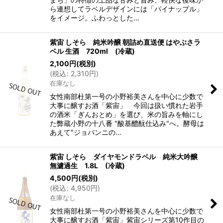
ら連想してラベルデザインには「パイナップル」
をイメージ。ふわっとした…
紫宙 しそら 純米吟醸 朝詰め直送便 はやぶさラ
ベル 生酒 720ml (冷蔵)
2,100
円
(税別)
(
税込
:
2,310
円
)
在庫なし
女性南部杜第一号の小野裕美さんを中心に少数で
大事に醸すお酒「紫宙」 今回は扱い慣れた岩手
の酒米「ぎんおとめ」を選び、米の旨みを軸にし
た弊蔵小野の十八番 "酸基醴酛仕込み"へ。酵母は
あえて"ジョバンニの…
紫宙 しそら ダイヤモンドラベル 純米大吟醸
無濾過生 1.8L (冷蔵)
4,500
円
(税別)
(
税込
:
4,950
円
)
在庫なし
女性南部杜第一号の小野裕美さんを中心に少数で
大事に醸すお酒「紫宙」紫宙シリーズ第10作目の