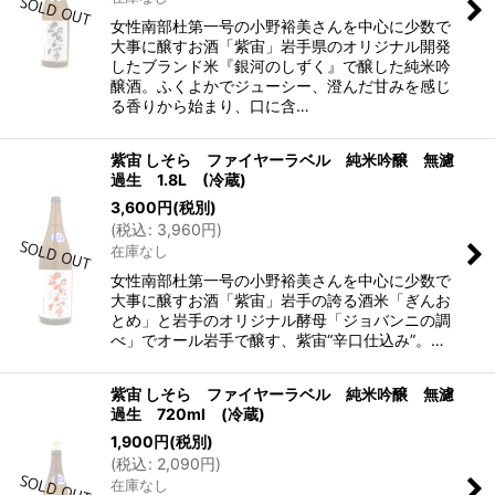
女性南部杜第一号の小野裕美さんを中心に少数で
大事に醸すお酒「紫宙」岩手県のオリジナル開発
したブランド米『銀河のしずく』で醸した純米吟
醸酒。ふくよかでジューシー、澄んだ甘みを感じ
る香りから始まり、口に含…
紫宙 しそら ファイヤーラベル 純米吟醸 無濾
過生 1.8L (冷蔵)
3,600
円
(税別)
(
税込
:
3,960
円
)
在庫なし
女性南部杜第一号の小野裕美さんを中心に少数で
大事に醸すお酒「紫宙」岩手の誇る酒米「ぎんお
とめ」と岩手のオリジナル酵母「ジョバンニの調
べ」でオール岩手で醸す、紫宙“辛口仕込み”。…
紫宙 しそら ファイヤーラベル 純米吟醸 無濾
過生 720ml (冷蔵)
1,900
円
(税別)
(
税込
:
2,090
円
)
在庫なし