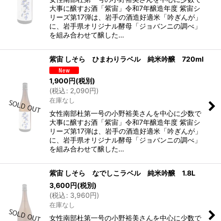
大事に醸すお酒「紫宙」令和7年醸造年度 紫宙シ
リーズ第17弾は、岩手の酒造好適米「吟ぎんが」
に、岩手県オリジナル酵母「ジョバンニの調べ」
を組み合わせて醸した…
紫宙 しそら ひまわりラベル 純米吟醸 720ml
1,900
円
(税別)
(
税込
:
2,090
円
)
在庫なし
女性南部杜第一号の小野裕美さんを中心に少数で
大事に醸すお酒「紫宙」令和7年醸造年度 紫宙シ
リーズ第17弾は、岩手の酒造好適米「吟ぎんが」
に、岩手県オリジナル酵母「ジョバンニの調べ」
を組み合わせて醸した…
紫宙 しそら なでしこラベル 純米吟醸 1.8L
3,600
円
(税別)
(
税込
:
3,960
円
)
在庫なし
女性南部杜第一号の小野裕美さんを中心に少数で