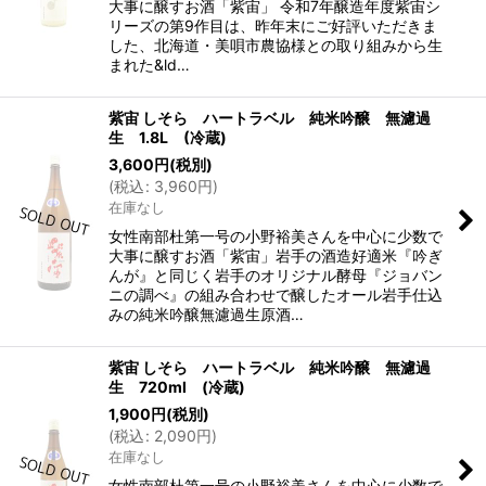
大事に醸すお酒「紫宙」 令和7年醸造年度紫宙シ
リーズの第9作目は、昨年末にご好評いただきま
した、北海道・美唄市農協様との取り組みから生
まれた&ld…
紫宙 しそら ハートラベル 純米吟醸 無濾過
生 1.8L (冷蔵)
3,600
円
(税別)
(
税込
:
3,960
円
)
在庫なし
女性南部杜第一号の小野裕美さんを中心に少数で
大事に醸すお酒「紫宙」岩手の酒造好適米『吟ぎ
んが』と同じく岩手のオリジナル酵母『ジョバン
ニの調べ』の組み合わせで醸したオール岩手仕込
みの純米吟醸無濾過生原酒…
紫宙 しそら ハートラベル 純米吟醸 無濾過
生 720ml (冷蔵)
1,900
円
(税別)
(
税込
:
2,090
円
)
在庫なし
女性南部杜第一号の小野裕美さんを中心に少数で