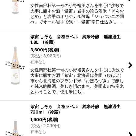
女性南部杜第一号の小野裕美さんを中心に少数で
大事に醸すお酒「紫宙」岩手の誇る酒米「ぎんお
とめ」と岩手のオリジナル酵母「ジョバンニの調
べ」でオール岩手で醸す、紫宙“辛口仕込み”。…
紫宙 しそら 音符ラベル 純米吟醸 無濾過生
1.8L (冷蔵)
3,600
円
(税別)
(
税込
:
3,960
円
)
在庫なし
女性南部杜第一号の小野裕美さんを中心に少数で
大事に醸すお酒「紫宙」北海道は美唄（びばい）
市から北海道のブランド米『おぼろづき』で醸し
た純米吟醸酒。美しき唄のまち、美唄市の特産米
ということで、使用米にち…
紫宙 しそら 音符ラベル 純米吟醸 無濾過生
720ml (冷蔵)
1,900
円
(税別)
(
税込
:
2,090
円
)
在庫なし