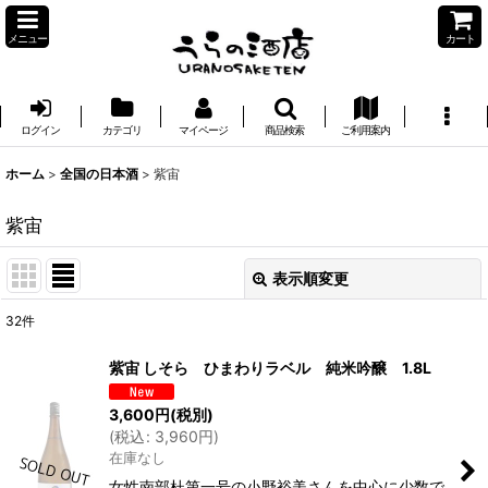
メニュー
カート
ログイン
カテゴリ
マイページ
商品検索
ご利用案内
ホーム
>
全国の日本酒
>
紫宙
紫宙
表示順変更
閉じる
32
件
表示数
:
紫宙 しそら ひまわりラベル 純米吟醸 1.8L
並び順
:
3,600
円
(税別)
(
税込
:
3,960
円
)
在庫なし
絞り込む
女性南部杜第一号の小野裕美さんを中心に少数で