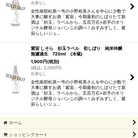
在庫なし
女性南部杜第一号の小野裕美さんを中心に少数で
大事に醸すお酒「紫宙」今期最初のしぼりたて新
酒は「杉玉」ラベルから。五百万石×岩手のオリ
ジナル酵母ジョバンニの調べ！みずみずしく、紫
宙らしいジュ…
紫宙 しそら 杉玉ラベル 初しぼり 純米吟醸
無濾過生 720ml (冷蔵)
1,900
円
(税別)
(
税込
:
2,090
円
)
在庫なし
女性南部杜第一号の小野裕美さんを中心に少数で
大事に醸すお酒「紫宙」今期最初のしぼりたて新
酒は「杉玉」ラベルから。五百万石×岩手のオリ
ジナル酵母ジョバンニの調べ！みずみずしく、紫
宙らしいジュ…
ホーム
ショッピングカート