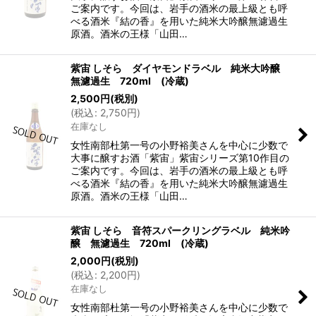
ご案内です。今回は、岩手の酒米の最上級とも呼
べる酒米『結の香』を用いた純米大吟醸無濾過生
原酒。酒米の王様「山田…
紫宙 しそら ダイヤモンドラベル 純米大吟醸
無濾過生 720ml (冷蔵)
2,500
円
(税別)
(
税込
:
2,750
円
)
在庫なし
女性南部杜第一号の小野裕美さんを中心に少数で
大事に醸すお酒「紫宙」紫宙シリーズ第10作目の
ご案内です。今回は、岩手の酒米の最上級とも呼
べる酒米『結の香』を用いた純米大吟醸無濾過生
原酒。酒米の王様「山田…
紫宙 しそら 音符スパークリングラベル 純米吟
醸 無濾過生 720ml (冷蔵)
2,000
円
(税別)
(
税込
:
2,200
円
)
在庫なし
女性南部杜第一号の小野裕美さんを中心に少数で