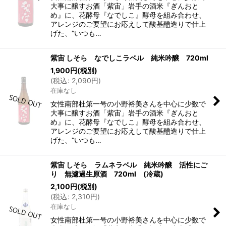
大事に醸すお酒「紫宙」岩手の酒米『ぎんおと
め』に、花酵母『なでしこ』酵母を組み合わせ、
アレンジのご要望にお応えして酸基醴造りで仕上
げた、“いつも…
紫宙 しそら なでしこラベル 純米吟醸 720ml
1,900
円
(税別)
(
税込
:
2,090
円
)
在庫なし
女性南部杜第一号の小野裕美さんを中心に少数で
大事に醸すお酒「紫宙」岩手の酒米『ぎんおと
め』に、花酵母『なでしこ』酵母を組み合わせ、
アレンジのご要望にお応えして酸基醴造りで仕上
げた、“いつも…
紫宙 しそら ラムネラベル 純米吟醸 活性にご
り 無濾過生原酒 720ml (冷蔵)
2,100
円
(税別)
(
税込
:
2,310
円
)
在庫なし
女性南部杜第一号の小野裕美さんを中心に少数で