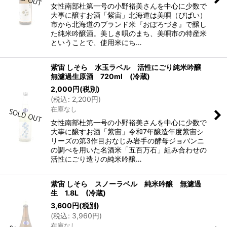
女性南部杜第一号の小野裕美さんを中心に少数で
大事に醸すお酒「紫宙」北海道は美唄（びばい）
市から北海道のブランド米『おぼろづき』で醸し
た純米吟醸酒。美しき唄のまち、美唄市の特産米
ということで、使用米にち…
紫宙 しそら 水玉ラベル 活性にごり純米吟醸
無濾過生原酒 720ml (冷蔵)
2,000
円
(税別)
(
税込
:
2,200
円
)
在庫なし
女性南部杜第一号の小野裕美さんを中心に少数で
大事に醸すお酒「紫宙」令和7年醸造年度紫宙シ
リーズの第3作目おなじみ岩手の酵母ジョバンニ
の調べを用いた名酒米「五百万石」組み合わせの
活性にごり造りの純米吟醸…
紫宙 しそら スノーラベル 純米吟醸 無濾過
生 1.8L (冷蔵)
3,600
円
(税別)
(
税込
:
3,960
円
)
在庫なし