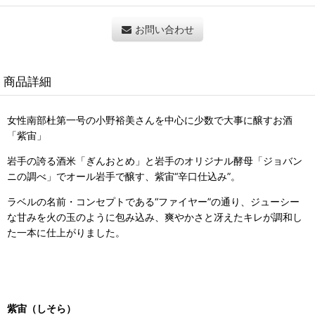
お問い合わせ
商品詳細
女性南部杜第一号の小野裕美さんを中心に少数で大事に醸すお酒
「紫宙」
岩手の誇る酒米「ぎんおとめ」と岩手のオリジナル酵母「ジョバン
ニの調べ」でオール岩手で醸す、紫宙“辛口仕込み”。
ラベルの名前・コンセプトである“ファイヤー”の通り、ジューシー
な甘みを火の玉のように包み込み、爽やかさと冴えたキレが調和し
た一本に仕上がりました。
紫宙（しそら）