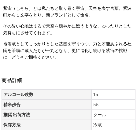
紫宙（しそら）とは私たちと取り巻く宇宙、天空を表す言葉。
紫波
町から１文字をとり、新ブランドとして命名。
その酔い心地はまるで天空を穏やかに漂うような、ゆったりとした
気持ちにさせてくれます。
地酒蔵としてしっかりとした基盤を守りつつ、力と才能あふれる杜
氏を筆頭に蔵人たちが一丸となり、更に進化し続ける紫宙の挑戦
に、どうぞご期待ください。
商品詳細
アルコール度数
15
精米歩合
55
推奨 出荷方法
クール
保存方法
冷蔵