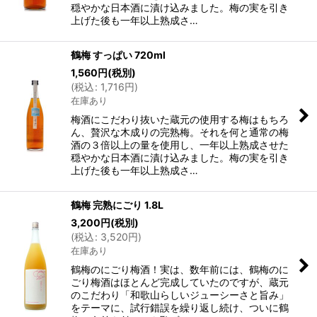
穏やかな日本酒に漬け込みました。梅の実を引き
上げた後も一年以上熟成さ…
鶴梅 すっぱい 720ml
1,560
円
(税別)
(
税込
:
1,716
円
)
在庫あり
梅酒にこだわり抜いた蔵元の使用する梅はもちろ
ん、贅沢な木成りの完熟梅。それを何と通常の梅
酒の３倍以上の量を使用し、一年以上熟成させた
穏やかな日本酒に漬け込みました。梅の実を引き
上げた後も一年以上熟成さ…
鶴梅 完熟にごり 1.8L
3,200
円
(税別)
(
税込
:
3,520
円
)
在庫あり
鶴梅のにごり梅酒！実は、数年前には、鶴梅のに
ごり梅酒はほとんど完成していたのですが、蔵元
のこだわり「和歌山らしいジューシーさと旨み」
をテーマに、試行錯誤を繰り返し続け、ついに鶴