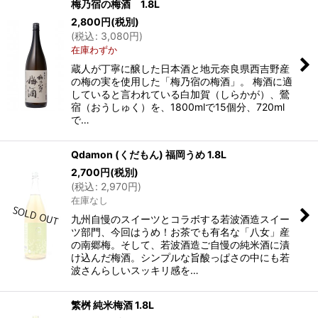
梅乃宿の梅酒 1.8L
2,800
円
(税別)
(
税込
:
3,080
円
)
在庫わずか
蔵人が丁寧に醸した日本酒と地元奈良県西吉野産
の梅の実を使用した「梅乃宿の梅酒」。 梅酒に適
していると言われている白加賀（しらかが）、鶯
宿（おうしゅく）を、1800mlで15個分、720ml
で…
Qdamon (くだもん) 福岡うめ 1.8L
2,700
円
(税別)
(
税込
:
2,970
円
)
在庫なし
九州自慢のスイーツとコラボする若波酒造スイー
ツ部門、今回はうめ！お茶でも有名な「八女」産
の南郷梅。そして、若波酒造ご自慢の純米酒に漬
け込んだ梅酒。シンプルな旨酸っぱさの中にも若
波さんらしいスッキリ感を…
繁桝 純米梅酒 1.8L