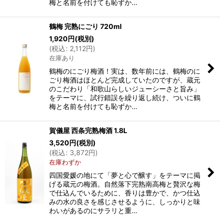
梅と名前を付けても恥ずか…
鶴梅 完熟にごり 720ml
1,920
円
(税別)
(
税込
:
2,112
円
)
在庫あり
鶴梅のにごり梅酒！実は、数年前には、鶴梅のに
ごり梅酒はほとんど完成していたのですが、蔵元
のこだわり「和歌山らしいジューシーさと旨み」
をテーマに、試行錯誤を繰り返し続け、ついに鶴
梅と名前を付けても恥ずか…
賀儀屋 西条完熟梅酒 1.8L
3,520
円
(税別)
(
税込
:
3,872
円
)
在庫わずか
四国愛媛の地にて「夢と心で醸す」をテーマに掲
げる蔵元の梅酒。自然落下完熟南高梅と贅沢な梅
で仕込んでいるために、香りは豊かで、かつ仕込
みの水の良さを感じさせるように、しっかりと味
わいがあるのにサラリと重…