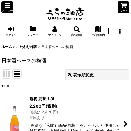
メニュー
カート
ログイン
カテゴリ
マイページ
商品検索
ご利用案内
ホーム
>
こだわり梅酒
>
日本酒ベースの梅酒
日本酒ベースの梅酒
表示順変更
閉じる
14
件
表示数
:
鶴梅 完熟 1.8L
2,200
円
(税別)
並び順
:
(
税込
:
2,420
円
)
在庫あり
絞り込む
高級な「和歌山産完熟梅」をたっぷりと使用した
贅沢梅酒。本場紀州「和歌山」から全国に向けて