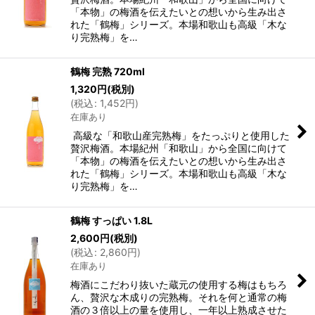
「本物」の梅酒を伝えたいとの想いから生み出さ
れた「鶴梅」シリーズ。本場和歌山も高級「木な
り完熟梅」を…
鶴梅 完熟 720ml
1,320
円
(税別)
(
税込
:
1,452
円
)
在庫あり
高級な「和歌山産完熟梅」をたっぷりと使用した
贅沢梅酒。本場紀州「和歌山」から全国に向けて
「本物」の梅酒を伝えたいとの想いから生み出さ
れた「鶴梅」シリーズ。本場和歌山も高級「木な
り完熟梅」を…
鶴梅 すっぱい 1.8L
2,600
円
(税別)
(
税込
:
2,860
円
)
在庫あり
梅酒にこだわり抜いた蔵元の使用する梅はもちろ
ん、贅沢な木成りの完熟梅。それを何と通常の梅
酒の３倍以上の量を使用し、一年以上熟成させた