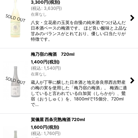
3,300
円
(税別)
(
税込
:
3,630
円
)
在庫なし
八女・立花産の玉英を自慢の純米酒でつけ込んだ
日本酒ベースの梅酒です。 ほど良い酸味と上品な
甘みのバランスがとれており、優しい口当たりが
特徴です。
梅乃宿の梅酒 720ml
1,400
円
(税別)
(
税込
:
1,540
円
)
在庫なし
蔵人が丁寧に醸した日本酒と地元奈良県西吉野産
の梅の実を使用した「梅乃宿の梅酒」。 梅酒に適
していると言われている白加賀（しらかが）、鶯
宿（おうしゅく）を、1800mlで15個分、720ml
で…
賀儀屋 西条完熟梅酒 720ml
1,600
円
(税別)
(
税込
:
1,760
円
)