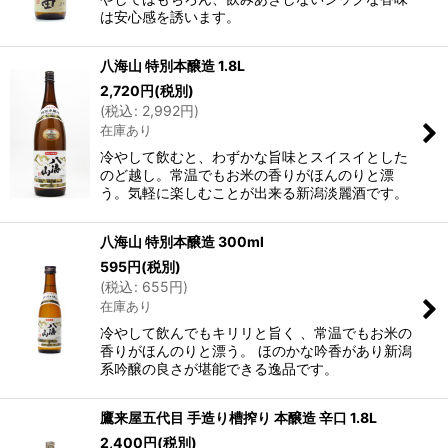
は安心感を誘います。
八海山 特別本醸造 1.8L
2,720
円
(税別)
(
税込
:
2,992
円
)
在庫あり
冷やして飲むと、わずかな旨味とスイスイとした
のど越し。常温でもお米の香りがほんのりと漂
う。気軽に楽しむことが出来る新潟淡麗酒です。
八海山 特別本醸造 300ml
595
円
(税別)
(
税込
:
655
円
)
在庫あり
冷やして飲んでもキリリと旨く 、常温でもお米の
香りがほんのりと漂う。 ほのかな吟香があり新潟
系吟醸の良さが堪能できる逸品です。
鷹来屋五代目 手造り槽搾り 本醸造 辛口 1.8L
2,400
円
(税別)