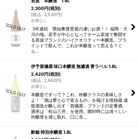
若波 本醸造 1.8L
2,300
円
(税別)
(
税込
:
2,530
円
)
在庫なし
3年連続 県知事賞受賞の凄いお酒！！ 福岡・大
川の地。若手が中心となってチーム若波で奮闘す
る若波ブランドのハイクオリティー本醸造。ブラ
インドで飲んで、これが本醸造って思える？ぐ
ら…
伊予賀儀屋 味口本醸造 無濾過 青ラベル 1.8L
2,420
円
(税別)
(
税込
:
2,662
円
)
在庫なし
本醸造ですって？これ、吟醸クラスの美味しさ
よ！「酒は夢と心で造るもの」を掲げる情熱蔵 成
龍酒造が醸し出す「賀儀屋」ブランドの定番酒。
酒米は「松山三井」を使用。開封時には清々しい
吟醸香を感じ取れ、口に含…
酔鯨 特別本醸造 1.8L