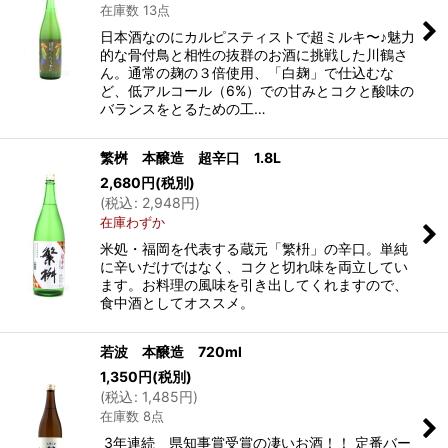
在庫数 13点
日本酒なのにカルピスティストで超ミルキ〜♪魅力
的な骨付鳥と相性の抜群のお酒に挑戦した川鶴さ
ん。通常の麹の３倍使用、「白麹」で仕込むな
ど、低アルコール（6%）での甘みとコクと酸味の
バランスをとるための工…
繁桝 本醸造 超辛口 1.8L
2,680
円
(税別)
(
税込
:
2,948
円
)
在庫わずか
米処・福岡を代表する蔵元「繁枡」の辛口。単純
に辛いだけではなく、コクと切れ味を両立してい
ます。お料理の風味を引き出してくれますので、
食中酒としてオススメ。
若波 本醸造 720ml
1,350
円
(税別)
(
税込
:
1,485
円
)
在庫数 8点
3年連続 県知事賞受賞の凄いお酒！！ 定番バー