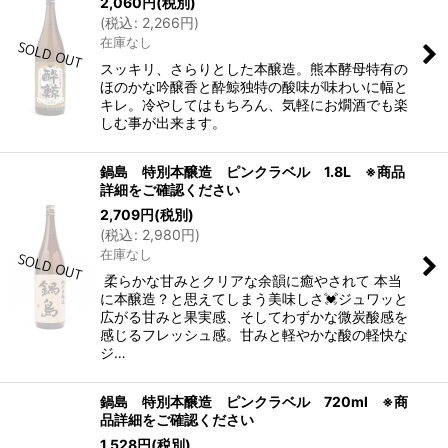
2,060
円
(税別)
(
税込
:
2,266
円
)
在庫なし
スッキリ、さらりとした本醸造。熊本酵母特有の
ほのかな吟醸香と酔鯨独特の酸味が味わいに幅と
キレ。冷やしてはもちろん、気軽にお燗酒でも楽
しむ事が出来ます。
鍋島 特別本醸造 ピンクラベル 1.8L ※商品
詳細をご確認ください
2,709
円
(税別)
(
税込
:
2,980
円
)
在庫なし
柔らかな甘みとクリアな余韻に癒やされて 本当
に本醸造？と思えてしまう美味しさ💓ジュワッと
広がる甘みと果実感、そしてわずかな微炭酸感を
感じるフレッシュ感。甘みと軽やかな酸の軽快な
ジ…
鍋島 特別本醸造 ピンクラベル 720ml ※商
品詳細をご確認ください
1,528
円
(税別)