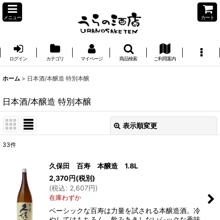
メニュー
カート
ログイン
カテゴリ
マイページ
商品検索
ご利用案内
ホーム
>
日本酒/本醸造 特別本醸
日本酒/本醸造 特別本醸
表示順変更
閉じる
33
件
表示数
:
久保田 百寿 本醸造 1.8L
2,370
円
(税別)
並び順
:
(
税込
:
2,607
円
)
在庫わずか
絞り込む
ベーシックな百寿は力量を試される本醸造酒。冷
やしてはもちろん、飲みあきしないシックな香味