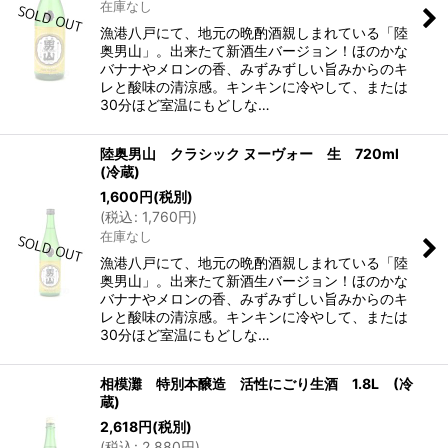
在庫なし
漁港八戸にて、地元の晩酌酒親しまれている「陸
奥男山」。出来たて新酒生バージョン！ほのかな
バナナやメロンの香、みずみずしい旨みからのキ
レと酸味の清涼感。キンキンに冷やして、または
30分ほど室温にもどしな…
陸奥男山 クラシック ヌーヴォー 生 720ml
(冷蔵)
1,600
円
(税別)
(
税込
:
1,760
円
)
在庫なし
漁港八戸にて、地元の晩酌酒親しまれている「陸
奥男山」。出来たて新酒生バージョン！ほのかな
バナナやメロンの香、みずみずしい旨みからのキ
レと酸味の清涼感。キンキンに冷やして、または
30分ほど室温にもどしな…
相模灘 特別本醸造 活性にごり生酒 1.8L (冷
蔵)
2,618
円
(税別)
(
税込
:
2,880
円
)