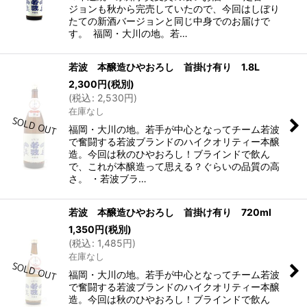
ジョンも秋から完売していたので、今回はしぼり
たての新酒バージョンと同じ中身でのお届けで
す。 福岡・大川の地。若…
若波 本醸造ひやおろし 首掛け有り 1.8L
2,300
円
(税別)
(
税込
:
2,530
円
)
在庫なし
福岡・大川の地。若手が中心となってチーム若波
で奮闘する若波ブランドのハイクオリティー本醸
造。今回は秋のひやおろし！ブラインドで飲ん
で、これが本醸造って思える？ぐらいの品質の高
さ。 ・若波ブラ…
若波 本醸造ひやおろし 首掛け有り 720ml
1,350
円
(税別)
(
税込
:
1,485
円
)
在庫なし
福岡・大川の地。若手が中心となってチーム若波
で奮闘する若波ブランドのハイクオリティー本醸
造。今回は秋のひやおろし！ブラインドで飲ん