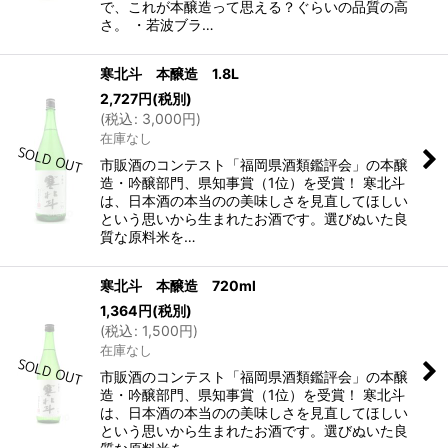
で、これが本醸造って思える？ぐらいの品質の高
さ。 ・若波ブラ…
寒北斗 本醸造 1.8L
2,727
円
(税別)
(
税込
:
3,000
円
)
在庫なし
市販酒のコンテスト「福岡県酒類鑑評会」の本醸
造・吟醸部門、県知事賞（1位）を受賞！ 寒北斗
は、日本酒の本当のの美味しさを見直してほしい
という思いから生まれたお酒です。選びぬいた良
質な原料米を…
寒北斗 本醸造 720ml
1,364
円
(税別)
(
税込
:
1,500
円
)
在庫なし
市販酒のコンテスト「福岡県酒類鑑評会」の本醸
造・吟醸部門、県知事賞（1位）を受賞！ 寒北斗
は、日本酒の本当のの美味しさを見直してほしい
という思いから生まれたお酒です。選びぬいた良