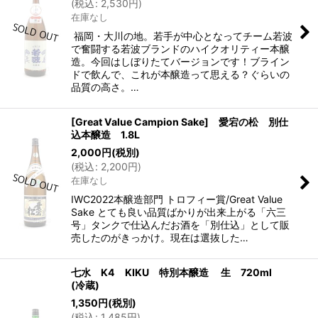
(
税込
:
2,530
円
)
在庫なし
福岡・大川の地。若手が中心となってチーム若波
で奮闘する若波ブランドのハイクオリティー本醸
造。今回はしぼりたてバージョンです！ブライン
ドで飲んで、これが本醸造って思える？ぐらいの
品質の高さ。…
[Great Value Campion Sake] 愛宕の松 別仕
込本醸造 1.8L
2,000
円
(税別)
(
税込
:
2,200
円
)
在庫なし
IWC2022本醸造部門 トロフィー賞/Great Value
Sake とても良い品質ばかりが出来上がる「六三
号」タンクで仕込んだお酒を「別仕込」として販
売したのがきっかけ。現在は選抜した…
七水 K4 KIKU 特別本醸造 生 720ml
(冷蔵)
1,350
円
(税別)
(
税込
:
1,485
円
)