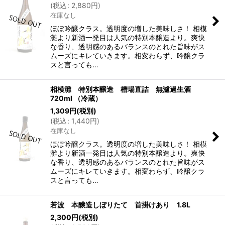
(
税込
:
2,880
円
)
在庫なし
ほぼ吟醸クラス。透明度の増した美味しさ！ 相模
灘より新酒一発目は人気の特別本醸造より。爽快
な香り、透明感のあるバランスのとれた旨味がス
ムーズにキレていきます。相変わらず、吟醸クラ
スと言っても…
相模灘 特別本醸造 槽場直詰 無濾過生酒
720ml （冷蔵）
1,309
円
(税別)
(
税込
:
1,440
円
)
在庫なし
ほぼ吟醸クラス。透明度の増した美味しさ！ 相模
灘より新酒一発目は人気の特別本醸造より。爽快
な香り、透明感のあるバランスのとれた旨味がス
ムーズにキレていきます。相変わらず、吟醸クラ
スと言っても…
若波 本醸造しぼりたて 首掛けあり 1.8L
2,300
円
(税別)