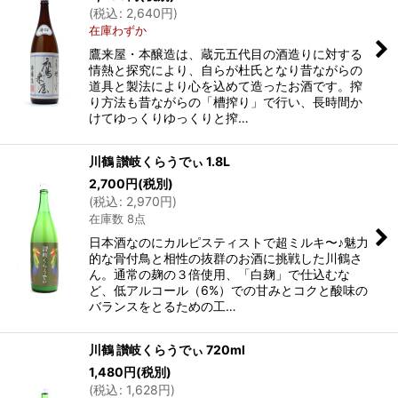
(
税込
:
2,640
円
)
在庫わずか
鷹来屋・本醸造は、蔵元五代目の酒造りに対する
情熱と探究により、自らが杜氏となり昔ながらの
道具と製法により心を込めて造ったお酒です。搾
り方法も昔ながらの「槽搾り」で行い、長時間か
けてゆっくりゆっくりと搾…
川鶴 讃岐くらうでぃ 1.8L
2,700
円
(税別)
(
税込
:
2,970
円
)
在庫数 8点
日本酒なのにカルピスティストで超ミルキ〜♪魅力
的な骨付鳥と相性の抜群のお酒に挑戦した川鶴さ
ん。通常の麹の３倍使用、「白麹」で仕込むな
ど、低アルコール（6%）での甘みとコクと酸味の
バランスをとるための工…
川鶴 讃岐くらうでぃ 720ml
1,480
円
(税別)
(
税込
:
1,628
円
)