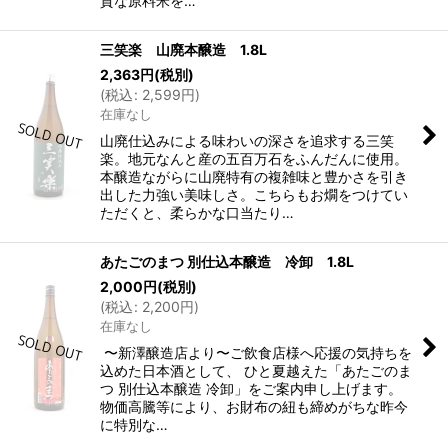
質な原料米を…
三笑楽 山廃本醸造 1.8L
2,363
円
(税別)
(
税込
:
2,599
円
)
在庫なし
山廃仕込みによる味わいの深さを追求する三笑
楽。地元なんと産の五百万石をふんだんに使用。
本醸造ながらに山廃特有の複雑味と豊かさを引き
出した力強い美味しさ。こちらもお燗をつけてい
ただくと、柔らかな口当たり…
あたごのまつ 別仕込本醸造 冷卸 1.8L
2,000
円
(税別)
(
税込
:
2,200
円
)
在庫なし
〜新澤醸造店より〜ご飲食店様へ応援の気持ちを
込めた日本酒として、 ひと夏越えた「あたごのま
つ 別仕込本醸造 冷卸」をご案内申し上げます。
物価高騰等により、お財布の紐も締めがちな昨今
に特別な…