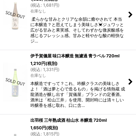
(
税込
:
1,681
円
)
在庫なし
柔らかな甘みとクリアな余韻に癒やされて 本当
に本醸造？と思えてしまう美味しさ💓ジュワッと
広がる甘みと果実感、そしてわずかな微炭酸感を
感じるフレッシュ感。甘みと軽やかな酸の軽快な
ジ…
伊予賀儀屋 味口本醸造 無濾過 青ラベル 720ml
1,210
円
(税別)
(
税込
:
1,331
円
)
在庫なし
本醸造ですって？これ、吟醸クラスの美味しさ
よ！「酒は夢と心で造るもの」を掲げる情熱蔵 成
龍酒造が醸し出す「賀儀屋」ブランドの定番酒。
酒米は「松山三井」を使用。開封時には清々しい
吟醸香を感じ取れ、口に含…
出羽桜 三年熟成酒 枯山水 本醸造 720ml
1,650
円
(税別)
(
税込
:
1,815
円
)