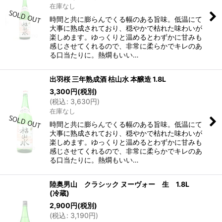
在庫なし
時間と共に膨らんでくる幅のある旨味。低温にて
大事に熟成されており、穏やかで枯れた味わいが
楽しめます。ゆっくりと温めるとわずかに甘みも
感じさせてくれるので、非常に柔らかでキレのあ
る口当たりに。熱燗もいい…
出羽桜 三年熟成酒 枯山水 本醸造 1.8L
3,300
円
(税別)
(
税込
:
3,630
円
)
在庫なし
時間と共に膨らんでくる幅のある旨味。低温にて
大事に熟成されており、穏やかで枯れた味わいが
楽しめます。ゆっくりと温めるとわずかに甘みも
感じさせてくれるので、非常に柔らかでキレのあ
る口当たりに。熱燗もいい…
陸奥男山 クラシック ヌーヴォー 生 1.8L
(冷蔵)
2,900
円
(税別)
(
税込
:
3,190
円
)