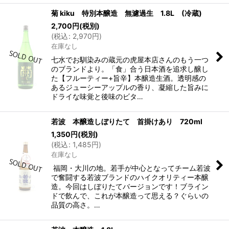
菊 kiku 特別本醸造 無濾過生 1.8L (冷蔵)
2,700
円
(税別)
(
税込
:
2,970
円
)
在庫なし
七水でお馴染みの蔵元の虎屋本店さんのもう一つ
のブランドより。「食」合う日本酒を追求し醸し
た【フルーティー+旨辛】本醸造生酒。透明感の
あるジューシーアップルの香り、凝縮した旨みに
ドライな味覚と後味のビタ…
若波 本醸造しぼりたて 首掛けあり 720ml
1,350
円
(税別)
(
税込
:
1,485
円
)
在庫なし
福岡・大川の地。若手が中心となってチーム若波
で奮闘する若波ブランドのハイクオリティー本醸
造。今回はしぼりたてバージョンです！ブライン
ドで飲んで、これが本醸造って思える？ぐらいの
品質の高さ。…