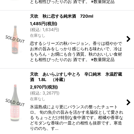
とも相性ぴったりのお 酒です。 ※数量限定品
天吹 秋に恋する純米酒 720ml
1,485
円
(税別)
(
税込
:
1,634
円
)
在庫なし
恋するシリーズの秋バージョン。香りは穏やかで
お米の旨みをしっかり感じられる味わいで、冷は
もちろん・お燗にも合う酒質。秋のおいしい食材
とも相性ぴったりのお 酒です。 ※数量限定品
天吹 あいらぶすし中とろ 辛口純米 氷温貯蔵
酒 1.8L （冷蔵）
2,970
円
(税別)
(
税込
:
3,267
円
)
在庫なし
氷温熟成により更にバランスの整ったチュート
ロ。 旬の魚介の旨みを活かす名脇役として愛され
る ちょっとだけ特別な食中酒です。柑橘や香草な
どモダンな香味の一皿との相性も抜群です。寒造
りののち、す…