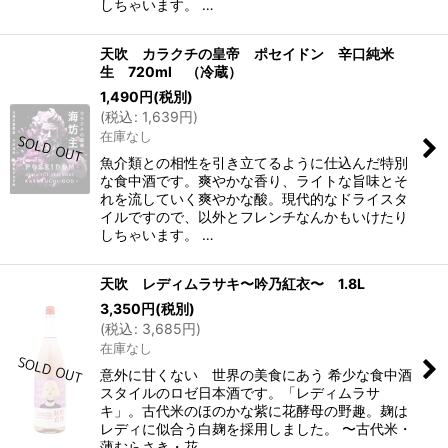
しちゃいます。 …
天吹 カラクチの皇帝 ポセイドン 辛口純米
生 720ml （冷蔵）
1,490
円
(税別)
(
税込
:
1,639
円
)
在庫なし
魚介類との相性を引き立てるように仕込んだ特別
な食中酒です。爽やかな香り、ライトな旨味とそ
れを流していく爽やかな酸。現代的なドライスタ
イルですので、以外とフレンチなんかもいけたり
しちゃいます。 …
天吹 レディムラサキ〜吟乃紅衣〜 1.8L
3,350
円
(税別)
(
税込
:
3,685
円
)
在庫なし
意外に甘くない 世界の美食にあう 希少な食中酒
スタイルのロゼ日本酒です。「レディムラサ
キ」。古代米のほのかな紫に花酵母の野趣。麹は
レディに似合う白麹を採用しました。 〜古代米・
薄むらさき・花…