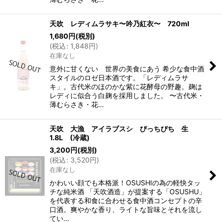
天吹 レディムラサキ〜吟乃紅衣〜 720ml
1,680
円
(税別)
(
税込
:
1,848
円
)
在庫なし
意外に甘くない 世界の美食にあう 希少な食中酒
スタイルのロゼ日本酒です。「レディムラサ
キ」。古代米のほのかな紫に花酵母の野趣。麹は
レディに似合う白麹を採用しました。 〜古代米・
薄むらさき・花…
天吹 大漁 アイラブスシ ぴっちぴち 生
1.8L (冷蔵)
3,200
円
(税別)
(
税込
:
3,520
円
)
在庫なし
かわいい顔でも本格派！OSUSHIの為の軽快タッ
チな純米酒 「天吹酒造」が提案する「OSUSHU」
を代表する和食に合わせる食中酒コンセプトの辛
口酒。爽やかな香り、ライトな旨味とそれを流し
てい…