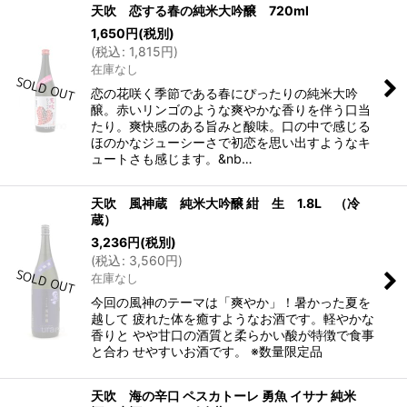
天吹 恋する春の純米大吟醸 720ml
1,650
円
(税別)
(
税込
:
1,815
円
)
在庫なし
恋の花咲く季節である春にぴったりの純米大吟
醸。赤いリンゴのような爽やかな香りを伴う口当
たり。爽快感のある旨みと酸味。口の中で感じる
ほのかなジューシーさで初恋を思い出すようなキ
ュートさも感じます。&nb…
天吹 風神蔵 純米大吟醸 紺 生 1.8L （冷
蔵）
3,236
円
(税別)
(
税込
:
3,560
円
)
在庫なし
今回の風神のテーマは「爽やか」！暑かった夏を
越して 疲れた体を癒すようなお酒です。軽やかな
香りと やや甘口の酒質と柔らかい酸が特徴で食事
と合わ せやすいお酒です。 ※数量限定品
天吹 海の辛口 ペスカトーレ 勇魚 イサナ 純米