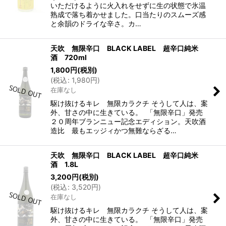
いただけるように火入れをせずに生の状態で氷温
熟成で落ち着かせました。口当たりのスムーズ感
と余韻のドライな辛さ。カ…
天吹 無限辛口 BLACK LABEL 超辛口純米
酒 720ml
1,800
円
(税別)
(
税込
:
1,980
円
)
在庫なし
駆け抜けるキレ 無限カラクチ そうして人は、案
外、甘さの中に生きている。 「無限辛口」発売
２０周年ブランニュー記念エディション。天吹酒
造比 最もエッジィかつ無難ならざる…
天吹 無限辛口 BLACK LABEL 超辛口純米
酒 1.8L
3,200
円
(税別)
(
税込
:
3,520
円
)
在庫なし
駆け抜けるキレ 無限カラクチ そうして人は、案
外、甘さの中に生きている。 「無限辛口」発売