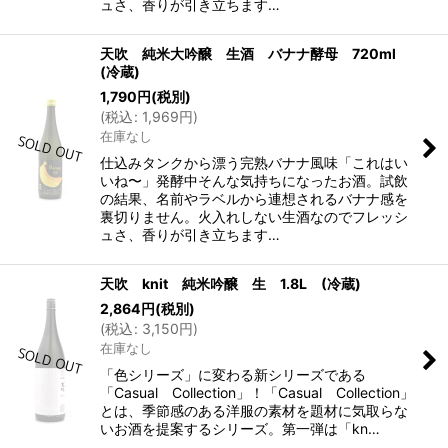
ュさ、香りが引き立ちます…
天吹 純米大吟醸 生酒 バナナ酵母 720ml
(冷蔵)
1,790
円
(税別)
(
税込
:
1,969
円
)
在庫なし
仕込みタンクから漂う完熟バナナ風味「これはい
いね〜」発酵中そんな気持ちになったお酒。試飲
の結果、名前やラベルから連想されるバナナ感を
裏切りません。火入れしない生酒なのでフレッシ
ュさ、香りが引き立ちます…
天吹 knit 純米吟醸 生 1.8L (冷蔵)
2,864
円
(税別)
(
税込
:
3,150
円
)
在庫なし
「色シリーズ」に変わる新シリーズである
「Casual Collection」！「Casual Collection」
とは、季節感のある洋服の素材を題材に気取らな
いお酒を提案するシリーズ。第一弾は「kn…