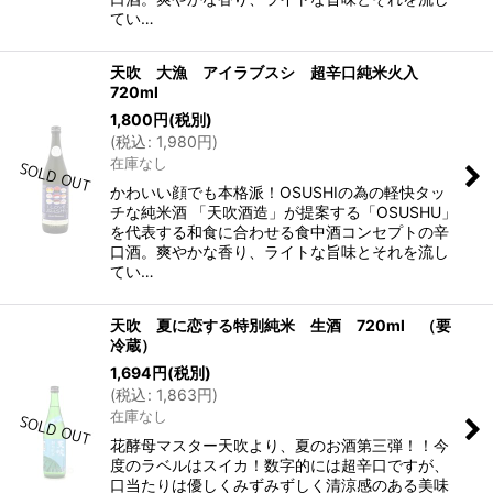
てい…
天吹 大漁 アイラブスシ 超辛口純米火入
720ml
1,800
円
(税別)
(
税込
:
1,980
円
)
在庫なし
かわいい顔でも本格派！OSUSHIの為の軽快タッ
チな純米酒 「天吹酒造」が提案する「OSUSHU」
を代表する和食に合わせる食中酒コンセプトの辛
口酒。爽やかな香り、ライトな旨味とそれを流し
てい…
天吹 夏に恋する特別純米 生酒 720ml （要
冷蔵）
1,694
円
(税別)
(
税込
:
1,863
円
)
在庫なし
花酵母マスター天吹より、夏のお酒第三弾！！今
度のラベルはスイカ！数字的には超辛口ですが、
口当たりは優しくみずみずしく清涼感のある美味