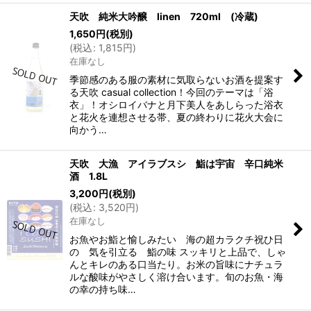
天吹 純米大吟醸 linen 720ml (冷蔵)
1,650
円
(税別)
(
税込
:
1,815
円
)
在庫なし
季節感のある服の素材に気取らないお酒を提案す
る天吹 casual collection！今回のテーマは「浴
衣」！オシロイバナと月下美人をあしらった浴衣
と花火を連想させる帯、夏の終わりに花火大会に
向かう…
天吹 大漁 アイラブスシ 鮨は宇宙 辛口純米
酒 1.8L
3,200
円
(税別)
(
税込
:
3,520
円
)
在庫なし
お魚やお鮨と愉しみたい 海の超カラクチ祝ひ日
の 気を引立る 鮨の味 スッキリと上品で、しゃ
んとキレのある口当たり。お米の旨味にナチュラ
ルな酸味がやさしく溶け合います。旬のお魚・海
の幸の持ち味…