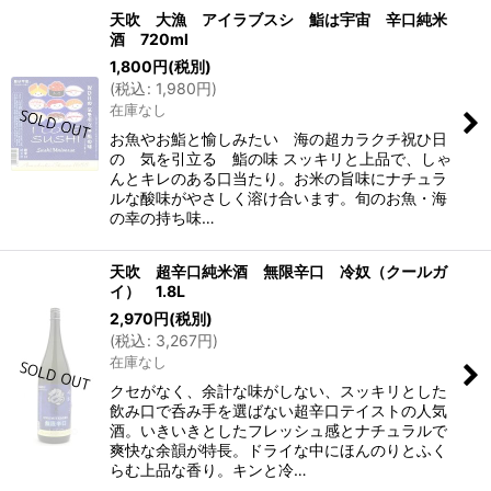
天吹 大漁 アイラブスシ 鮨は宇宙 辛口純米
酒 720ml
1,800
円
(税別)
(
税込
:
1,980
円
)
在庫なし
お魚やお鮨と愉しみたい 海の超カラクチ祝ひ日
の 気を引立る 鮨の味 スッキリと上品で、しゃ
んとキレのある口当たり。お米の旨味にナチュラ
ルな酸味がやさしく溶け合います。旬のお魚・海
の幸の持ち味…
天吹 超辛口純米酒 無限辛口 冷奴（クールガ
イ） 1.8L
2,970
円
(税別)
(
税込
:
3,267
円
)
在庫なし
クセがなく、余計な味がしない、スッキリとした
飲み口で呑み手を選ばない超辛口テイストの人気
酒。いきいきとしたフレッシュ感とナチュラルで
爽快な余韻が特長。ドライな中にほんのりとふく
らむ上品な香り。キンと冷…