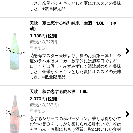
しさ。余韻がシャキッとした夏にオススメの美味
しさ。※数量限定品
天吹 夏に恋する特別純米 生酒 1.8L （冷
蔵）
3,388
円
(税別)
(
税込
:
3,727
円
)
在庫なし
花酵母マスター天吹より、夏のお酒第三弾！！今
度のラベルはスイカ！数字的には超辛口ですが、
口当たりは優しくみずみずしく清涼感のある美味
しさ。余韻がシャキッとした夏にオススメの美味
しさ。※数量限定品
天吹 秋に恋する純米酒 1.8L
2,970
円
(税別)
(
税込
:
3,267
円
)
在庫なし
恋するシリーズの秋バージョン。香りは穏やかで
お米の旨みをしっかり感じられる味わいで、冷は
もちろん・お燗にも合う酒質。秋のおいしい食材