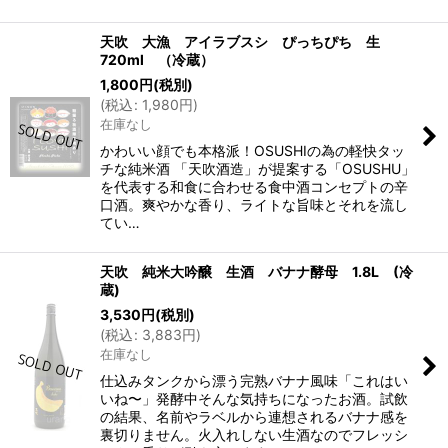
天吹 大漁 アイラブスシ ぴっちぴち 生
720ml （冷蔵）
1,800
円
(税別)
(
税込
:
1,980
円
)
在庫なし
かわいい顔でも本格派！OSUSHIの為の軽快タッ
チな純米酒 「天吹酒造」が提案する「OSUSHU」
を代表する和食に合わせる食中酒コンセプトの辛
口酒。爽やかな香り、ライトな旨味とそれを流し
てい…
天吹 純米大吟醸 生酒 バナナ酵母 1.8L (冷
蔵)
3,530
円
(税別)
(
税込
:
3,883
円
)
在庫なし
仕込みタンクから漂う完熟バナナ風味「これはい
いね〜」発酵中そんな気持ちになったお酒。試飲
の結果、名前やラベルから連想されるバナナ感を
裏切りません。火入れしない生酒なのでフレッシ