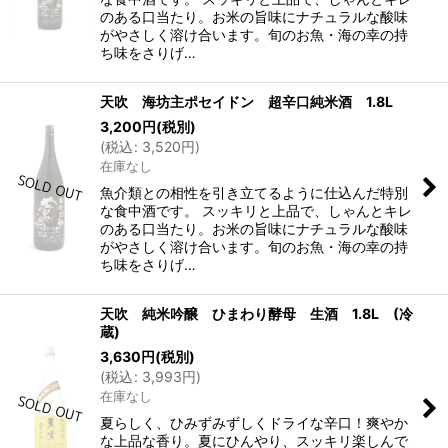
のある口当たり。お米の旨味にナチュラルな酸味
がやさしく溶け合います。旬のお魚・海の幸の持
ち味をさりげ…
天吹 海坊主ポセイドン 超辛口純米酒 1.8L
3,200
円
(税別)
(
税込
:
3,520
円
)
在庫なし
魚介類との相性を引き立てるように仕込んだ特別
な食中酒です。 スッキリと上品で、しゃんとキレ
のある口当たり。お米の旨味にナチュラルな酸味
がやさしく溶け合います。旬のお魚・海の幸の持
ち味をさりげ…
天吹 純米吟醸 ひまわり酵母 生酒 1.8L (冷
蔵)
3,630
円
(税別)
(
税込
:
3,993
円
)
在庫なし
夏らしく、ひみずみずしくドライな辛口！爽やか
な上品な香り。夏にひんやり、スッキリ楽しんで