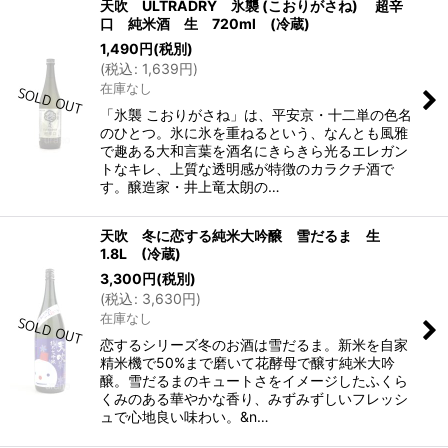
天吹 ULTRADRY 氷襲 (こおりがさね) 超辛
口 純米酒 生 720ml (冷蔵)
1,490
円
(税別)
(
税込
:
1,639
円
)
在庫なし
「氷襲 こおりがさね」は、平安京・十二単の色名
のひとつ。氷に氷を重ねるという、なんとも風雅
で趣ある大和言葉を酒名にきらきら光るエレガン
トなキレ、上質な透明感が特徴のカラクチ酒で
す。醸造家・井上竜太朗の…
天吹 冬に恋する純米大吟醸 雪だるま 生
1.8L (冷蔵)
3,300
円
(税別)
(
税込
:
3,630
円
)
在庫なし
恋するシリーズ冬のお酒は雪だるま。新米を自家
精米機で50%まで磨いて花酵母で醸す純米大吟
醸。雪だるまのキュートさをイメージしたふくら
くみのある華やかな香り、みずみずしいフレッシ
ュで心地良い味わい。&n…