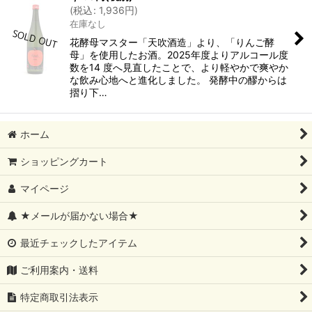
(
税込
:
1,936
円
)
在庫なし
花酵母マスター「天吹酒造」より、「りんご酵
母」を使用したお酒。2025年度よりアルコール度
数を14 度へ見直したことで、より軽やかで爽やか
な飲み心地へと進化しました。 発酵中の醪からは
摺り下…
ホーム
ショッピングカート
マイページ
★メールが届かない場合★
最近チェックしたアイテム
ご利用案内・送料
特定商取引法表示