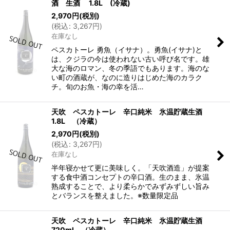
酒 生酒 1.8L (冷蔵)
2,970
円
(税別)
(
税込
:
3,267
円
)
在庫なし
ペスカトーレ 勇魚（イサナ）。勇魚(イサナ)と
は、クジラの今は使われない古い呼び名です。雄
大な海のロマン、冬の季語でもあります。海のな
い町の酒蔵が、なのに造りはじめた海のカラク
チ。旬のお魚・海の幸を活…
天吹 ペスカトーレ 辛口純米 氷温貯蔵生酒
1.8L （冷蔵）
2,970
円
(税別)
(
税込
:
3,267
円
)
在庫なし
半年寝かせて更に美味しく。「天吹酒造」が提案
する食中酒コンセプトの辛口酒。生のまま、氷温
熟成することで、より柔らかでみずみずしい旨み
とバランスを整えました。※数量限定品
天吹 ペスカトーレ 辛口純米 氷温貯蔵生酒
720ml （冷蔵）