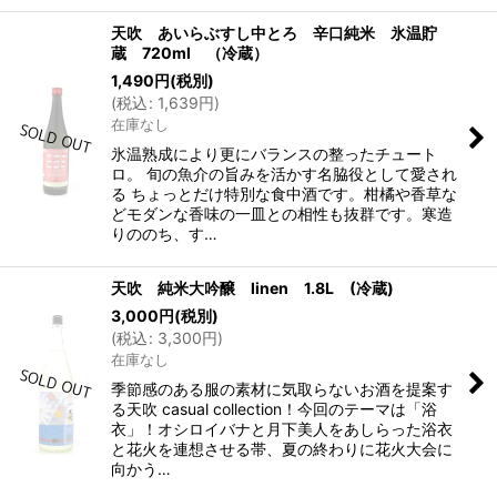
天吹 あいらぶすし中とろ 辛口純米 氷温貯
蔵 720ml （冷蔵）
1,490
円
(税別)
(
税込
:
1,639
円
)
在庫なし
氷温熟成により更にバランスの整ったチュート
ロ。 旬の魚介の旨みを活かす名脇役として愛され
る ちょっとだけ特別な食中酒です。柑橘や香草な
どモダンな香味の一皿との相性も抜群です。寒造
りののち、す…
天吹 純米大吟醸 linen 1.8L (冷蔵)
3,000
円
(税別)
(
税込
:
3,300
円
)
在庫なし
季節感のある服の素材に気取らないお酒を提案す
る天吹 casual collection！今回のテーマは「浴
衣」！オシロイバナと月下美人をあしらった浴衣
と花火を連想させる帯、夏の終わりに花火大会に
向かう…