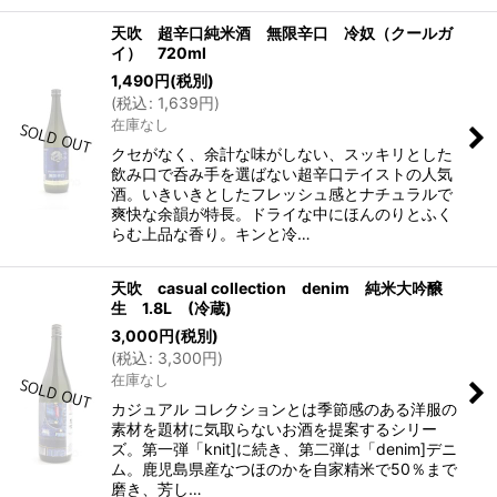
天吹 超辛口純米酒 無限辛口 冷奴（クールガ
イ） 720ml
1,490
円
(税別)
(
税込
:
1,639
円
)
在庫なし
クセがなく、余計な味がしない、スッキリとした
飲み口で呑み手を選ばない超辛口テイストの人気
酒。いきいきとしたフレッシュ感とナチュラルで
爽快な余韻が特長。ドライな中にほんのりとふく
らむ上品な香り。キンと冷…
天吹 casual collection denim 純米大吟醸
生 1.8L (冷蔵)
3,000
円
(税別)
(
税込
:
3,300
円
)
在庫なし
カジュアル コレクションとは季節感のある洋服の
素材を題材に気取らないお酒を提案するシリー
ズ。第一弾「knit]に続き、第二弾は「denim]デニ
ム。鹿児島県産なつほのかを自家精米で50％まで
磨き、芳し…