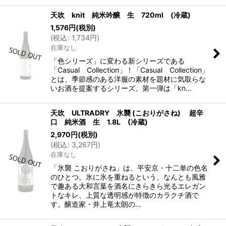
天吹 knit 純米吟醸 生 720ml (冷蔵)
1,576
円
(税別)
(
税込
:
1,734
円
)
在庫なし
「色シリーズ」に変わる新シリーズである
「Casual Collection」！「Casual Collection」
とは、季節感のある洋服の素材を題材に気取らな
いお酒を提案するシリーズ。第一弾は「kn…
天吹 ULTRADRY 氷襲 (こおりがさね) 超辛
口 純米酒 生 1.8L (冷蔵)
2,970
円
(税別)
(
税込
:
3,267
円
)
在庫なし
「氷襲 こおりがさね」は、平安京・十二単の色名
のひとつ。氷に氷を重ねるという、なんとも風雅
で趣ある大和言葉を酒名にきらきら光るエレガン
トなキレ、上質な透明感が特徴のカラクチ酒で
す。醸造家・井上竜太朗の…