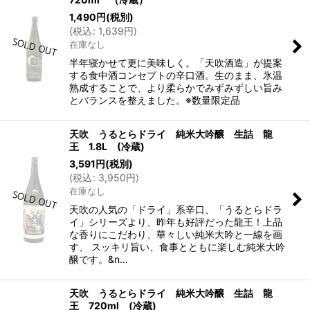
1,490
円
(税別)
(
税込
:
1,639
円
)
在庫なし
半年寝かせて更に美味しく。「天吹酒造」が提案
する食中酒コンセプトの辛口酒。生のまま、氷温
熟成することで、より柔らかでみずみずしい旨み
とバランスを整えました。※数量限定品
天吹 うるとらドライ 純米大吟醸 生詰 龍
王 1.8L (冷蔵)
3,591
円
(税別)
(
税込
:
3,950
円
)
在庫なし
天吹の人気の「ドライ」系辛口、「うるとらドラ
イ」シリーズより、昨年も好評だった龍王！上品
な香りにこだわり、華々しい純米大吟と一線を画
す、 スッキリ旨い、食事とともに楽しむ純米大吟
醸です。&n…
天吹 うるとらドライ 純米大吟醸 生詰 龍
王 720ml (冷蔵)