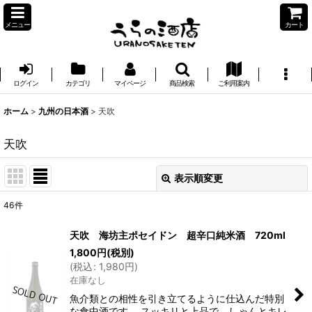
メニュー
カート
ログイン
カテゴリ
マイページ
商品検索
ご利用案内
ホーム
>
九州の日本酒
>
天吹
天吹
表示順変更
閉じる
46
件
表示数
:
天吹 海坊主ポセイドン 超辛口純米酒 720ml
1,800
円
(税別)
並び順
:
(
税込
:
1,980
円
)
在庫なし
絞り込む
魚介類との相性を引き立てるように仕込んだ特別
な食中酒です。 スッキリと上品で、しゃんとキレ