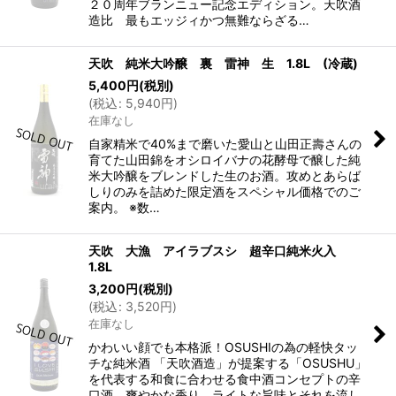
２０周年ブランニュー記念エディション。天吹酒
造比 最もエッジィかつ無難ならざる…
天吹 純米大吟醸 裏 雷神 生 1.8L (冷蔵)
5,400
円
(税別)
(
税込
:
5,940
円
)
在庫なし
自家精米で40%まで磨いた愛山と山田正壽さんの
育てた山田錦をオシロイバナの花酵母で醸した純
米大吟醸をブレンドした生のお酒。攻めとあらば
しりのみを詰めた限定酒をスペシャル価格でのご
案内。 ※数…
天吹 大漁 アイラブスシ 超辛口純米火入
1.8L
3,200
円
(税別)
(
税込
:
3,520
円
)
在庫なし
かわいい顔でも本格派！OSUSHIの為の軽快タッ
チな純米酒 「天吹酒造」が提案する「OSUSHU」
を代表する和食に合わせる食中酒コンセプトの辛
口酒。爽やかな香り、ライトな旨味とそれを流し