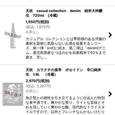
天吹 casual collection denim 純米大吟醸
生 720ml (冷蔵)
1,650
円
(税別)
(
税込
:
1,815
円
)
在庫なし
カジュアル コレクションとは季節感のある洋服の
素材を題材に気取らないお酒を提案するシリー
ズ。第一弾「knit]に続き、第二弾は「denim]デニ
ム。鹿児島県産なつほのかを自家精米で50％まで
磨き、芳し…
天吹 カラクチの皇帝 ポセイドン 辛口純米
生 1.8L （冷蔵）
2,970
円
(税別)
(
税込
:
3,267
円
)
在庫なし
魚介類との相性を引き立てるように仕込んだ特別
な食中酒です。爽やかな香り、ライトな旨味とそ
れを流していく爽やかな酸。現代的なドライスタ
イルですので、以外とフレンチなんかもいけたり