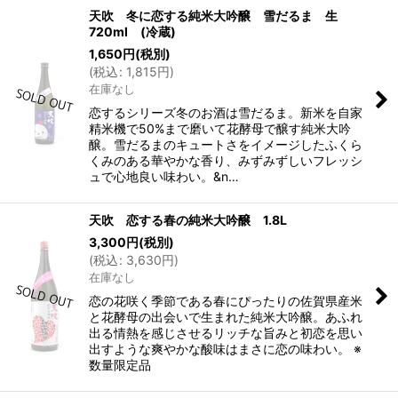
天吹 冬に恋する純米大吟醸 雪だるま 生
720ml (冷蔵)
1,650
円
(税別)
(
税込
:
1,815
円
)
在庫なし
恋するシリーズ冬のお酒は雪だるま。新米を自家
精米機で50%まで磨いて花酵母で醸す純米大吟
醸。雪だるまのキュートさをイメージしたふくら
くみのある華やかな香り、みずみずしいフレッシ
ュで心地良い味わい。&n…
天吹 恋する春の純米大吟醸 1.8L
3,300
円
(税別)
(
税込
:
3,630
円
)
在庫なし
恋の花咲く季節である春にぴったりの佐賀県産米
と花酵母の出会いで生まれた純米大吟醸。あふれ
出る情熱を感じさせるリッチな旨みと初恋を思い
出すような爽やかな酸味はまさに恋の味わい。 ※
数量限定品