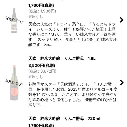
1,760
円
(税別)
(
税込
:
1,936
円
)
在庫なし
天吹の人気の「ドライ」系辛口、「うるとらドラ
イ」シリーズより、昨年も好評だった龍王！上品
な香りにこだわり、華々しい純米大吟と一線を画
す、 スッキリ旨い、食事とともに楽しむ純米大吟
醸です。&n…
天吹 純米大吟醸 りんご酵母 1.8L
3,520
円
(税別)
(
税込
:
3,872
円
)
在庫なし
花酵母マスター「天吹酒造」より、「りんご酵
母」を使用したお酒。2025年度よりアルコール度
数を14 度へ見直したことで、より軽やかで爽やか
な飲み心地へと進化しました。 発酵中の醪からは
摺り下…
天吹 純米大吟醸 りんご酵母 720ml
1,760
円
(税別)