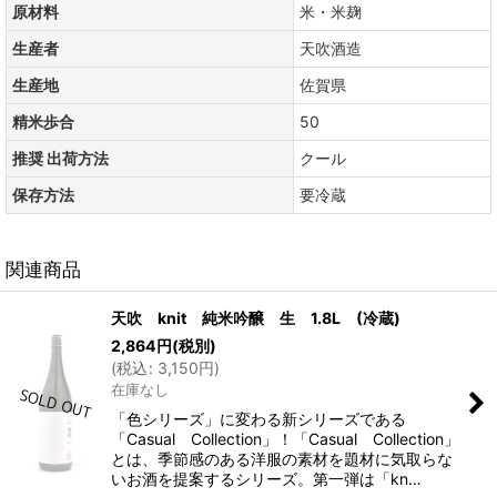
原材料
米・米麹
生産者
天吹酒造
生産地
佐賀県
精米歩合
50
推奨 出荷方法
クール
保存方法
要冷蔵
関連商品
天吹 knit 純米吟醸 生 1.8L (冷蔵)
2,864
円
(税別)
(
税込
:
3,150
円
)
在庫なし
「色シリーズ」に変わる新シリーズである
「Casual Collection」！「Casual Collection」
とは、季節感のある洋服の素材を題材に気取らな
いお酒を提案するシリーズ。第一弾は「kn…