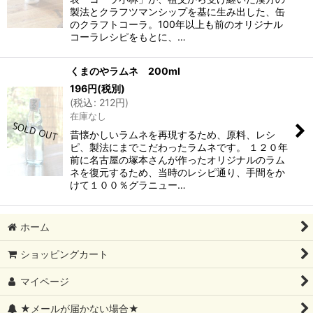
製法とクラフツマンシップを基に生み出した、缶
のクラフトコーラ。100年以上も前のオリジナル
コーラレシピをもとに、…
くまのやラムネ 200ml
196
円
(税別)
(
税込
:
212
円
)
在庫なし
昔懐かしいラムネを再現するため、原料、レシ
ピ、製法にまでこだわったラムネです。 １２０年
前に名古屋の塚本さんが作ったオリジナルのラム
ネを復元するため、当時のレシピ通り、手間をか
けて１００％グラニュー…
ホーム
ショッピングカート
マイページ
★メールが届かない場合★