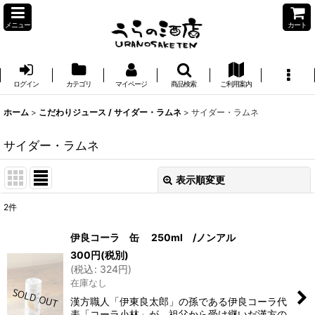
メニュー
カート
ログイン
カテゴリ
マイページ
商品検索
ご利用案内
ホーム
>
こだわりジュース / サイダー・ラムネ
>
サイダー・ラムネ
サイダー・ラムネ
表示順変更
閉じる
2
件
表示数
:
伊良コーラ 缶 250ml /ノンアル
300
円
(税別)
並び順
:
(
税込
:
324
円
)
在庫なし
絞り込む
漢方職人「伊東良太郎」の孫である伊良コーラ代
表「コーラ小林」が、祖父から受け継いだ漢方の