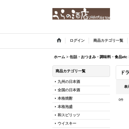
ログイン
商品カテゴリ一覧
ホーム
>
缶詰・おつまみ・調味料・食品etc
商品カテゴリ一覧
ド
九州の日本酒
表
全国の日本酒
本格焼酎
0
件
本格泡盛
和スピリッツ
ウイスキー