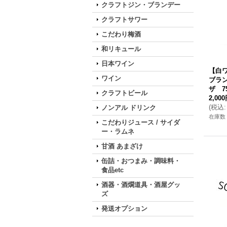
クラフトジン・ブランデー
クラフトサワー
こだわり梅酒
和リキュール
日本ワイン
【白
ワイン
ブラ
ザ 75
クラフトビール
2,00
(
税込
:
ノンアル ドリンク
在庫数 
こだわりジュース / サイダ
ー・ラムネ
甘酒 あまざけ
缶詰・おつまみ・調味料・
食品etc
酒器・酒燗道具・酒屋グッ
ズ
発送オプション