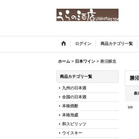
ログイン
商品カテゴリ一覧
ホーム
>
日本ワイン
>
勝沼醸造
商品カテゴリ一覧
勝
九州の日本酒
表
全国の日本酒
本格焼酎
9
件
本格泡盛
和スピリッツ
ウイスキー