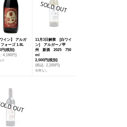
ワイン】 アルガ
11月3日解禁 [白ワイ
フォーゴ 1.8L
ン] アルガーノ甲
00円
(税別)
州 新酒 2025 750
込
:
4,180円
)
ml
2,000円
(税別)
あり
(
税込
:
2,200円
)
在庫なし