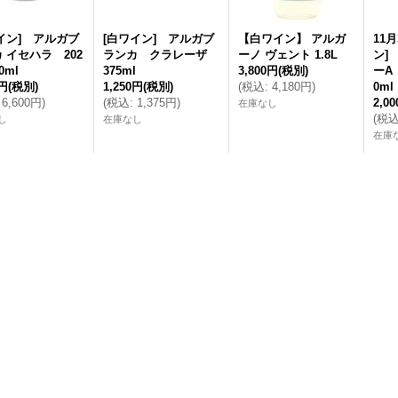
イン] アルガブ
[白ワイン] アルガブ
【白ワイン】 アルガ
11
 イセハラ 202
ランカ クラレーザ
ーノ ヴェント 1.8L
ン]
0ml
375ml
3,800円
(税別)
ーA
0円
(税別)
1,250円
(税別)
(
税込
:
4,180円
)
0ml
6,600円
)
(
税込
:
1,375円
)
2,0
在庫なし
(
税
し
在庫なし
在庫