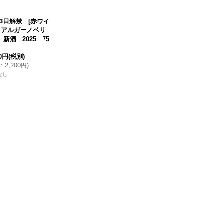
月3日解禁 [赤ワイ
 アルガーノベリ
 新酒 2025 75
00円
(税別)
込
:
2,200円
)
なし