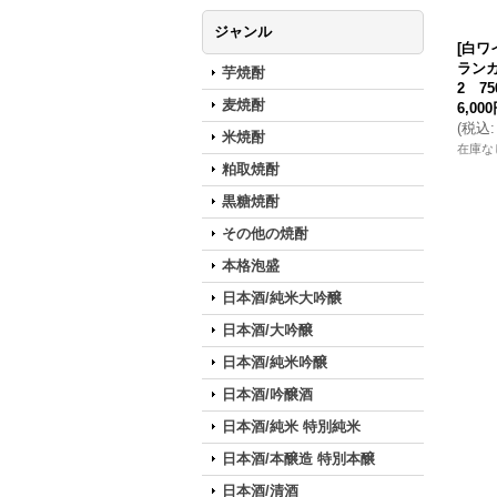
ジャンル
[白ワ
ランカ
芋焼酎
2 75
麦焼酎
6,00
(
税込
:
米焼酎
在庫な
粕取焼酎
黒糖焼酎
その他の焼酎
本格泡盛
日本酒/純米大吟醸
日本酒/大吟醸
日本酒/純米吟醸
日本酒/吟醸酒
日本酒/純米 特別純米
日本酒/本醸造 特別本醸
日本酒/清酒