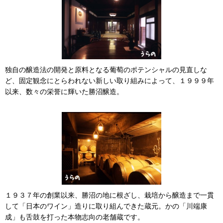
独自の醸造法の開発と原料となる葡萄のポテンシャルの見直しな
ど、固定観念にとらわれない新しい取り組みによって、１９９９年
以来、数々の栄誉に輝いた勝沼醸造。
１９３７年の創業以来、勝沼の地に根ざし、栽培から醸造まで一貫
して「日本のワイン」造りに取り組んできた蔵元。かの「川端康
成」も舌鼓を打った本物志向の老舗蔵です。