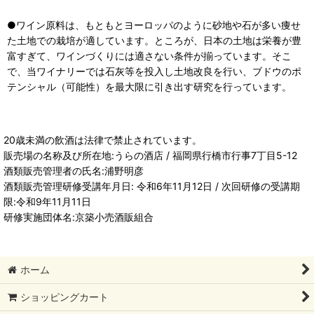
●ワイン原料は、もともとヨーロッパのように砂地や石が多い痩せ
た土地での栽培が適しています。ところが、日本の土地は栄養が豊
富すぎて、ワインづくりには適さない条件が揃っています。そこ
で、当ワイナリーでは石灰等を投入し土地改良を行い、ブドウのポ
テンシャル（可能性）を最大限に引き出す研究を行っています。
20歳未満の飲酒は法律で禁止されています。
販売場の名称及び所在地:うらの酒店 / 福岡県行橋市行事7丁目5-12
酒類販売管理者の氏名:浦野明彦
酒類販売管理研修受講年月日: 令和6年11月12日 / 次回研修の受講期
限:令和9年11月11日
研修実施団体名:京築小売酒販組合
ホーム
ショッピングカート