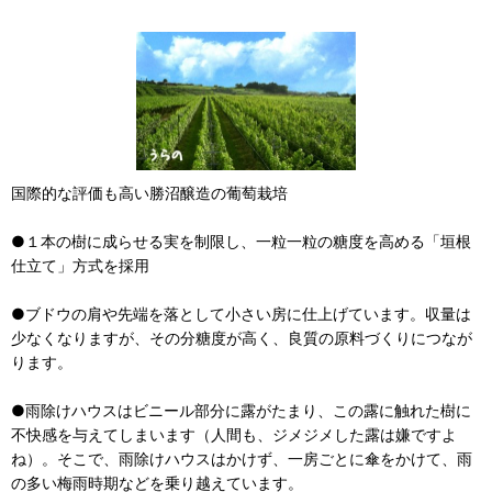
国際的な評価も高い勝沼醸造の葡萄栽培
●１本の樹に成らせる実を制限し、一粒一粒の糖度を高める「垣根
仕立て」方式を採用
●ブドウの肩や先端を落として小さい房に仕上げています。収量は
少なくなりますが、その分糖度が高く、良質の原料づくりにつなが
ります。
●雨除けハウスはビニール部分に露がたまり、この露に触れた樹に
不快感を与えてしまいます（人間も、ジメジメした露は嫌ですよ
ね）。そこで、雨除けハウスはかけず、一房ごとに傘をかけて、雨
の多い梅雨時期などを乗り越えています。