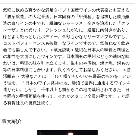
気軽に飲める爽やかな満足タイプ！国産ワインの代表格とも言える
「勝沼醸造」の大定番酒。日本固有の「甲州種」を追求した勝沼醸
造の白ワインの中でも、繊細なシャープさ、辛さを追求した「クラ
レーザ」とは異なり、フレッシュながらに、適度に肉付きがあり、
ほどよく艶っとしたボディー。金額もかなりリーズナブルですし、
コストパフォーマンスも抜群！なワインですので、気兼ねなく飲み
会でも楽しんで下さい。＜蔵元説明＞繊細な日本人の味覚と料理と
の相性を大切にしたワインです。日本固有の甲州ぶどうの繊細な味
わいは、料理の味を引き立てます。生ものや煮物、焼き魚、鍋もの
等の日本料理にも合います。良く冷やしてお楽しみください。 ＜勝
沼醸造＞ 大事なことは、「ひと樽でもいいから最高のものを」とい
う理念。 「日本のワイン発祥の地、勝沼で世界に通用するワインを
造りたい。しかも、千年以上も前からこの地で栽培されてきた、日
本固有の甲州葡萄を使って。それがスタッフ全員の夢です。」と語
る有賀社長の挑戦は続く。
蔵元紹介