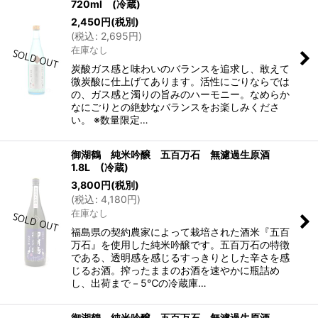
720ml (冷蔵)
2,450
円
(税別)
(
税込
:
2,695
円
)
在庫なし
炭酸ガス感と味わいのバランスを追求し、敢えて
微炭酸に仕上げてあります。活性にごりならでは
の、ガス感と濁りの旨みのハーモニー。なめらか
なにごりとの絶妙なバランスをお楽しみくださ
い。 ※数量限定…
御湖鶴 純米吟醸 五百万石 無濾過生原酒
1.8L (冷蔵)
3,800
円
(税別)
(
税込
:
4,180
円
)
在庫なし
福島県の契約農家によって栽培された酒米『五百
万石』を使用した純米吟醸です。五百万石の特徴
である、透明感を感じるすっきりとした辛さを感
じるお酒。搾ったままのお酒を速やかに瓶詰め
し、出荷まで－5℃の冷蔵庫…
御湖鶴 純米吟醸 五百万石 無濾過生原酒