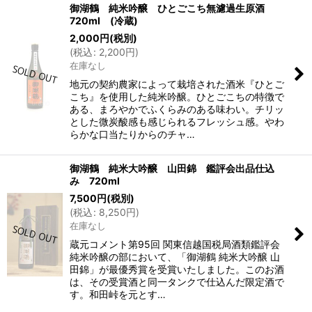
御湖鶴 純米吟醸 ひとごこち無濾過生原酒
720ml (冷蔵)
2,000
円
(税別)
(
税込
:
2,200
円
)
在庫なし
地元の契約農家によって栽培された酒米『ひとご
こち』を使用した純米吟醸。ひとごこちの特徴で
ある、まろやかでふくらみのある味わい。チリッ
とした微炭酸感も感じられるフレッシュ感。やわ
らかな口当たりからのチャ…
御湖鶴 純米大吟醸 山田錦 鑑評会出品仕込
み 720ml
7,500
円
(税別)
(
税込
:
8,250
円
)
在庫なし
蔵元コメント第95回 関東信越国税局酒類鑑評会
純米吟醸の部において、「御湖鶴 純米大吟醸 山
田錦」が最優秀賞を受賞いたしました。このお酒
は、その受賞酒と同一タンクで仕込んだ限定酒で
す。和田峠を元とす…