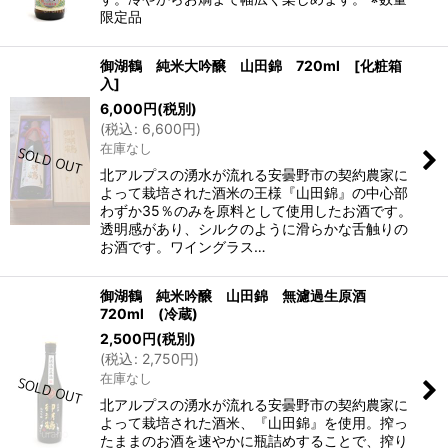
限定品
御湖鶴 純米大吟醸 山田錦 720ml [化粧箱
入]
6,000
円
(税別)
(
税込
:
6,600
円
)
在庫なし
北アルプスの湧水が流れる安曇野市の契約農家に
よって栽培された酒米の王様『山田錦』の中心部
わずか35％のみを原料として使用したお酒です。
透明感があり、シルクのように滑らかな舌触りの
お酒です。ワイングラス…
御湖鶴 純米吟醸 山田錦 無濾過生原酒
720ml (冷蔵)
2,500
円
(税別)
(
税込
:
2,750
円
)
在庫なし
北アルプスの湧水が流れる安曇野市の契約農家に
よって栽培された酒米、『山田錦』を使用。搾っ
たままのお酒を速やかに瓶詰めすることで、搾り