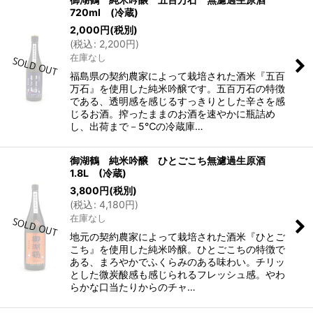
720ml (冷蔵)
2,000
円
(税別)
(
税込
:
2,200
円
)
在庫なし
福島県の契約農家によって栽培された酒米『五百
万石』を使用した純米吟醸です。五百万石の特徴
である、透明感を感じるすっきりとした辛さを感
じるお酒。搾ったままのお酒を速やかに瓶詰め
し、出荷まで－5℃の冷蔵庫…
御湖鶴 純米吟醸 ひとごこち無濾過生原酒
1.8L (冷蔵)
3,800
円
(税別)
(
税込
:
4,180
円
)
在庫なし
地元の契約農家によって栽培された酒米『ひとご
こち』を使用した純米吟醸。ひとごこちの特徴で
ある、まろやかでふくらみのある味わい。チリッ
とした微炭酸感も感じられるフレッシュ感。やわ
らかな口当たりからのチャ…