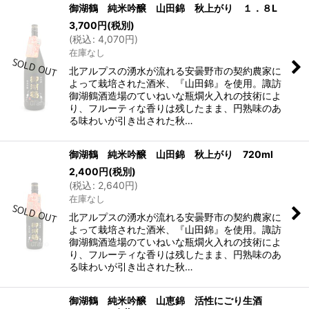
御湖鶴 純米吟醸 山田錦 秋上がり １．８L
3,700
円
(税別)
(
税込
:
4,070
円
)
在庫なし
北アルプスの湧水が流れる安曇野市の契約農家に
よって栽培された酒米、『山田錦』を使用。諏訪
御湖鶴酒造場のていねいな瓶燗火入れの技術によ
り、フルーティな香りは残したまま、円熟味のあ
る味わいが引き出された秋…
御湖鶴 純米吟醸 山田錦 秋上がり 720ml
2,400
円
(税別)
(
税込
:
2,640
円
)
在庫なし
北アルプスの湧水が流れる安曇野市の契約農家に
よって栽培された酒米、『山田錦』を使用。諏訪
御湖鶴酒造場のていねいな瓶燗火入れの技術によ
り、フルーティな香りは残したまま、円熟味のあ
る味わいが引き出された秋…
御湖鶴 純米吟醸 山恵錦 活性にごり生酒