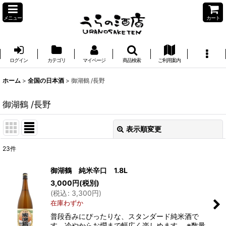
メニュー
カート
ログイン
カテゴリ
マイページ
商品検索
ご利用案内
ホーム
>
全国の日本酒
>
御湖鶴 /長野
御湖鶴 /長野
表示順変更
閉じる
23
件
表示数
:
御湖鶴 純米辛口 1.8L
3,000
円
(税別)
並び順
:
(
税込
:
3,300
円
)
在庫わずか
絞り込む
普段呑みにぴったりな、スタンダード純米酒で
す。冷やからお燗まで幅広く楽しめます。 ※数量