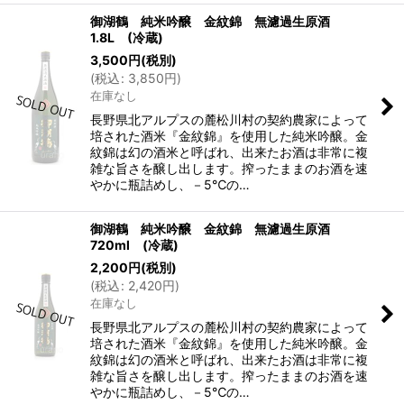
御湖鶴 純米吟醸 金紋錦 無濾過生原酒
1.8L (冷蔵)
3,500
円
(税別)
(
税込
:
3,850
円
)
在庫なし
長野県北アルプスの麓松川村の契約農家によって
培された酒米『金紋錦』を使用した純米吟醸。金
紋錦は幻の酒米と呼ばれ、出来たお酒は非常に複
雑な旨さを醸し出します。搾ったままのお酒を速
やかに瓶詰めし、－5℃の…
御湖鶴 純米吟醸 金紋錦 無濾過生原酒
720ml (冷蔵)
2,200
円
(税別)
(
税込
:
2,420
円
)
在庫なし
長野県北アルプスの麓松川村の契約農家によって
培された酒米『金紋錦』を使用した純米吟醸。金
紋錦は幻の酒米と呼ばれ、出来たお酒は非常に複
雑な旨さを醸し出します。搾ったままのお酒を速
やかに瓶詰めし、－5℃の…