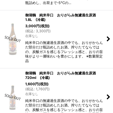
瓶詰めし、出荷まで-5℃の…
御湖鶴 純米辛口 おりがらみ無濾過生原酒
1.8L (冷蔵)
3,000
円
(税別)
(
税込
:
3,300
円
)
在庫なし
純米辛口の無濾過生原酒の中でも、おりがからん
だ部分だけ瓶詰めしたお酒。搾りたてならでは
の、炭酸ガスを感じるフレッシュ感と、おりの旨
味がより一層味わいを豊かにします。 ※数量限定
品
御湖鶴 純米辛口 おりがらみ無濾過生原酒
720ml (冷蔵)
1,600
円
(税別)
(
税込
:
1,760
円
)
在庫なし
純米辛口の無濾過生原酒の中でも、おりがからん
だ部分だけ瓶詰めしたお酒。搾りたてならでは
の、炭酸ガスを感じるフレッシュ感と、おりの旨