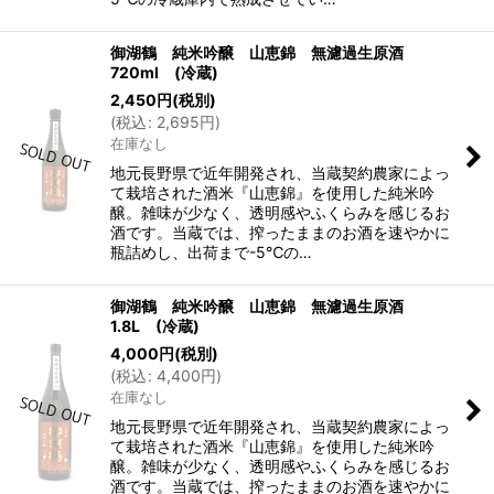
御湖鶴 純米吟醸 山恵錦 無濾過生原酒
720ml (冷蔵)
2,450
円
(税別)
(
税込
:
2,695
円
)
在庫なし
地元長野県で近年開発され、当蔵契約農家によっ
て栽培された酒米『山恵錦』を使用した純米吟
醸。雑味が少なく、透明感やふくらみを感じるお
酒です。当蔵では、搾ったままのお酒を速やかに
瓶詰めし、出荷まで-5℃の…
御湖鶴 純米吟醸 山恵錦 無濾過生原酒
1.8L (冷蔵)
4,000
円
(税別)
(
税込
:
4,400
円
)
在庫なし
地元長野県で近年開発され、当蔵契約農家によっ
て栽培された酒米『山恵錦』を使用した純米吟
醸。雑味が少なく、透明感やふくらみを感じるお
酒です。当蔵では、搾ったままのお酒を速やかに