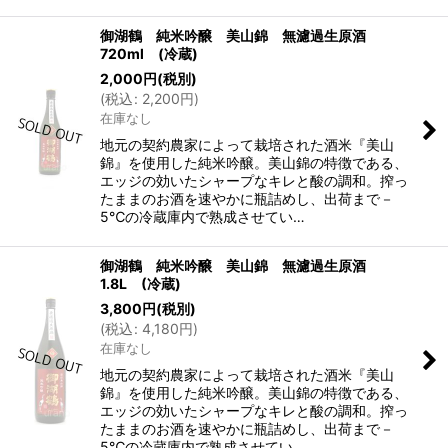
御湖鶴 純米吟醸 美山錦 無濾過生原酒
720ml (冷蔵)
2,000
円
(税別)
(
税込
:
2,200
円
)
在庫なし
地元の契約農家によって栽培された酒米『美山
錦』を使用した純米吟醸。美山錦の特徴である、
エッジの効いたシャープなキレと酸の調和。搾っ
たままのお酒を速やかに瓶詰めし、出荷まで－
5℃の冷蔵庫内で熟成させてい…
御湖鶴 純米吟醸 美山錦 無濾過生原酒
1.8L (冷蔵)
3,800
円
(税別)
(
税込
:
4,180
円
)
在庫なし
地元の契約農家によって栽培された酒米『美山
錦』を使用した純米吟醸。美山錦の特徴である、
エッジの効いたシャープなキレと酸の調和。搾っ
たままのお酒を速やかに瓶詰めし、出荷まで－
5℃の冷蔵庫内で熟成させてい…