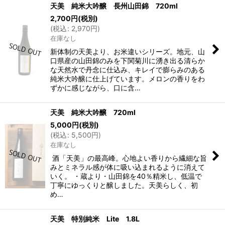
天美 純米大吟醸 長州山田錦 720ml
2,700
円
(税別)
(
税込
:
2,970
円
)
在庫なし
新体制の天美より、お米違いシリーズ。地元、山
口県産の山田錦のみを下関菊川に湧き出る清らか
な天然水で丹念に仕込み、キレイで膨らみのある
純米大吟醸に仕上げています。メロンの香りをわ
ずかに感じながら、口に含…
天美 純米大吟醸 720ml
5,000
円
(税別)
(
税込
:
5,500
円
)
在庫なし
酒「天美」の最高峰。心地よい香りから繊細な旨
みとミネラル感が体に吸い込まれるように消えて
いく。 ・蔵より・山田錦を40％精米し、低温で
丁寧にゆっくりと醸しました。天美らしく、初
め…
天美 特別純米 Lite 1.8L