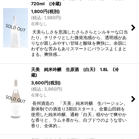
720ml (冷蔵)
1,800
円
(税別)
(
税込
:
1,980
円
)
在庫なし
天美らしさを意識したさらさらとシルキーな口当
たり。チリチリとした微発泡感から、透明感があ
りなが親しみやすい甘味と酸味を爽快に。余韻に
わずかな苦みもありスマートにバランスよくまと
まる。爽快感…
天美 純米吟醸 生原酒 (白天) 1.8L (冷
蔵)
3,600
円
(税別)
(
税込
:
3,960
円
)
在庫なし
長州酒造の 「天美」純米吟醸 生バージョン。
新体制での酒造り3期目スタート。全量山田錦を
使用した純米吟醸、通称「白天」穏やかで爽やか
な香りと、ラムネ香から、白ブドウのような甘い
香り。全体的…