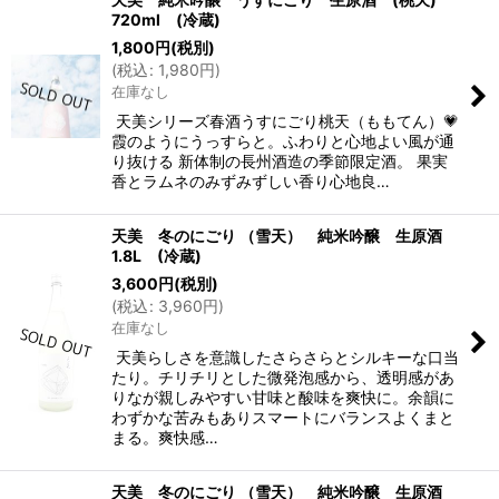
720ml (冷蔵)
1,800
円
(税別)
(
税込
:
1,980
円
)
在庫なし
天美シリーズ春酒うすにごり桃天（ももてん）💗
霞のようにうっすらと。ふわりと心地よい風が通
り抜ける 新体制の長州酒造の季節限定酒。 果実
香とラムネのみずみずしい香り心地良…
天美 冬のにごり （雪天） 純米吟醸 生原酒
1.8L (冷蔵)
3,600
円
(税別)
(
税込
:
3,960
円
)
在庫なし
天美らしさを意識したさらさらとシルキーな口当
たり。チリチリとした微発泡感から、透明感があ
りなが親しみやすい甘味と酸味を爽快に。余韻に
わずかな苦みもありスマートにバランスよくまと
まる。爽快感…
天美 冬のにごり （雪天） 純米吟醸 生原酒