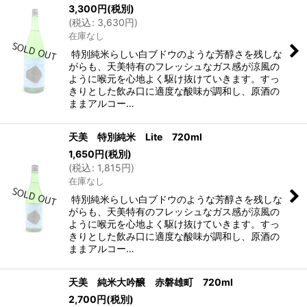
3,300
円
(税別)
(
税込
:
3,630
円
)
在庫なし
特別純米らしい白ブドウのような芳醇さを残しな
がらも、天美特有のフレッシュなガス感が涼風の
ように喉元を心地よく駆け抜けていきます。すっ
きりとした飲み口に適度な酸味が調和し、原酒の
ままアルコー…
天美 特別純米 Lite 720ml
1,650
円
(税別)
(
税込
:
1,815
円
)
在庫なし
特別純米らしい白ブドウのような芳醇さを残しな
がらも、天美特有のフレッシュなガス感が涼風の
ように喉元を心地よく駆け抜けていきます。すっ
きりとした飲み口に適度な酸味が調和し、原酒の
ままアルコー…
天美 純米大吟醸 赤磐雄町 720ml
2,700
円
(税別)