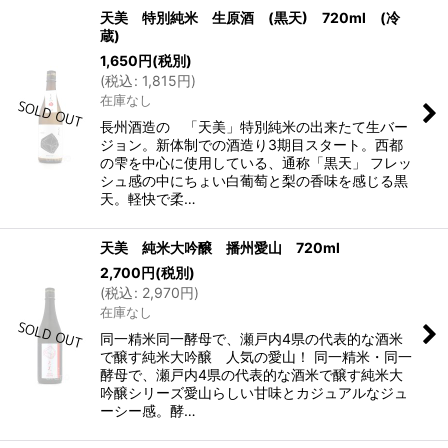
天美 特別純米 生原酒 (黒天) 720ml (冷
蔵)
1,650
円
(税別)
(
税込
:
1,815
円
)
在庫なし
長州酒造の 「天美」特別純米の出来たて生バー
ジョン。新体制での酒造り3期目スタート。西都
の雫を中心に使用している、通称「黒天」 フレッ
シュ感の中にちょい白葡萄と梨の香味を感じる黒
天。軽快で柔…
天美 純米大吟醸 播州愛山 720ml
2,700
円
(税別)
(
税込
:
2,970
円
)
在庫なし
同一精米同一酵母で、瀬戸内4県の代表的な酒米
で醸す純米大吟醸 人気の愛山！ 同一精米・同一
酵母で、瀬戸内4県の代表的な酒米で醸す純米大
吟醸シリーズ愛山らしい甘味とカジュアルなジュ
ーシー感。酵…