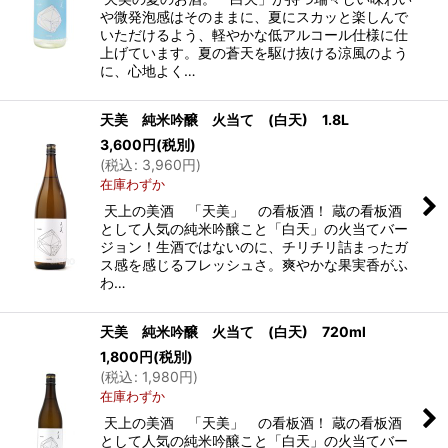
や微発泡感はそのままに、夏にスカッと楽しんで
いただけるよう、軽やかな低アルコール仕様に仕
上げています。夏の蒼天を駆け抜ける涼風のよう
に、心地よく…
天美 純米吟醸 火当て (白天) 1.8L
3,600
円
(税別)
(
税込
:
3,960
円
)
在庫わずか
天上の美酒 「天美」 の看板酒！ 蔵の看板酒
として人気の純米吟醸こと「白天」の火当てバー
ジョン！生酒ではないのに、チリチリ詰まったガ
ス感を感じるフレッシュさ。爽やかな果実香がふ
わ…
天美 純米吟醸 火当て (白天) 720ml
1,800
円
(税別)
(
税込
:
1,980
円
)
在庫わずか
天上の美酒 「天美」 の看板酒！ 蔵の看板酒
として人気の純米吟醸こと「白天」の火当てバー