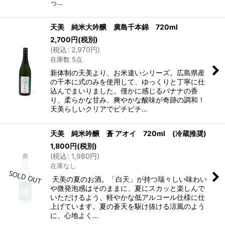
っ…
天美 純米大吟醸 廣島千本錦 720ml
2,700
円
(税別)
(
税込
:
2,970
円
)
在庫数 5点
新体制の天美より、お米違いシリーズ。広島県産
の千本に式のみを使用して、ゆっくりと丁寧に仕
込んでまいりました。僅かに感じるバナナの香
り、柔らかな甘み、爽やかな酸味が奇跡の調和！
天美らしいクリアでピチピチ…
天美 純米吟醸 蒼 アオイ 720ml (冷蔵推奨)
1,800
円
(税別)
(
税込
:
1,980
円
)
在庫なし
天美の夏のお酒。「白天」が持つ瑞々しい味わい
や微発泡感はそのままに、夏にスカッと楽しんで
いただけるよう、軽やかな低アルコール仕様に仕
上げています。夏の蒼天を駆け抜ける涼風のよう
に、心地よく…