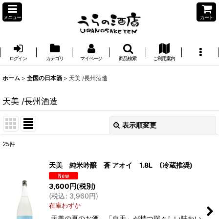
メニュー
カート
ログイン
カテゴリ
マイページ
商品検索
ご利用案内
ホーム
>
全国の日本酒
>
天美 /長州酒造
天美 /長州酒造
表示順変更
閉じる
25
件
表示数
:
天美 純米吟醸 蒼 アオイ 1.8L (冷蔵推奨)
並び順
:
3,600
円
(税別)
(
税込
:
3,960
円
)
在庫わずか
絞り込む
天美の夏のお酒。「白天」が持つ瑞々しい味わい