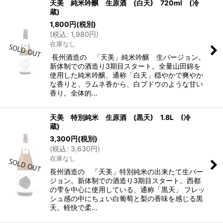
天美 純米吟醸 生原酒 (白天) 720ml (冷
蔵)
1,800
円
(税別)
(
税込
:
1,980
円
)
在庫なし
長州酒造の 「天美」純米吟醸 生バージョン。
新体制での酒造り3期目スタート。全量山田錦を
使用した純米吟醸、通称「白天」穏やかで爽やか
な香りと、ラムネ香から、白ブドウのような甘い
香り。全体的…
天美 特別純米 生原酒 (黒天) 1.8L (冷
蔵)
3,300
円
(税別)
(
税込
:
3,630
円
)
在庫なし
長州酒造の 「天美」特別純米の出来たて生バー
ジョン。新体制での酒造り3期目スタート。西都
の雫を中心に使用している、通称「黒天」 フレッ
シュ感の中にちょい白葡萄と梨の香味を感じる黒
天。軽快で柔…