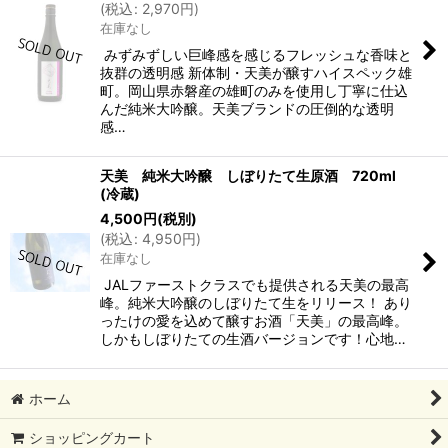
(
税込
:
2,970
円
)
在庫なし
みずみずしい巨峰感を感じるフレッシュな香味と
抜群の透明感 新体制・天美が醸すハイスペック雄
町。岡山県赤磐産の雄町のみを使用し丁寧に仕込
んだ純米大吟醸。天美ブランドの圧倒的な透明
感…
天美 純米大吟醸 しぼりたて生原酒 720ml
(冷蔵)
4,500
円
(税別)
(
税込
:
4,950
円
)
在庫なし
JALファーストクラスでも提供される天美の最高
峰。純米大吟醸のしぼりたて生をリリース！ あり
ったけの愛を込めて醸すお酒「天美」の最高峰。
しかもしぼりたての生酒バージョンです！心地…
ホーム
ショッピングカート