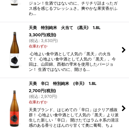
ジョン！生酒ではないのに、チリチリ詰まったガ
ス感を感じるフレッシュさ。爽やかな果実香がふ
わ…
天美 特別純米 火当て (黒天) 1.8L
3,300
円
(税別)
(
税込
:
3,630
円
)
在庫わずか
心地よい食中酒として人気の「黒天」の火当
て！ 心地よい食中酒として人気の「黒天」。今
回は、山田錦、西都の雫米を使用したバージョ
ン！ 生酒ではないのに、開ける…
天美 辛口 特別純米 (辛天) 1.8L
2,700
円
(税別)
(
税込
:
2,970
円
)
在庫わずか
天美ブランド、はじめての「辛口」はクリア感抜
群！ 心地よい食中酒として人気の「黒天」より派
生した新しい「辛口」 開けたてはラムネ系の清涼
感のある香りとほんのり甘くて奥に葡萄、ちょ