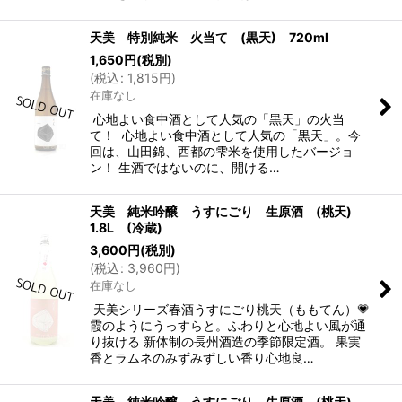
天美 特別純米 火当て (黒天) 720ml
1,650
円
(税別)
(
税込
:
1,815
円
)
在庫なし
心地よい食中酒として人気の「黒天」の火当
て！ 心地よい食中酒として人気の「黒天」。今
回は、山田錦、西都の雫米を使用したバージョ
ン！ 生酒ではないのに、開ける…
天美 純米吟醸 うすにごり 生原酒 (桃天)
1.8L (冷蔵)
3,600
円
(税別)
(
税込
:
3,960
円
)
在庫なし
天美シリーズ春酒うすにごり桃天（ももてん）💗
霞のようにうっすらと。ふわりと心地よい風が通
り抜ける 新体制の長州酒造の季節限定酒。 果実
香とラムネのみずみずしい香り心地良…
天美 純米吟醸 うすにごり 生原酒 (桃天)