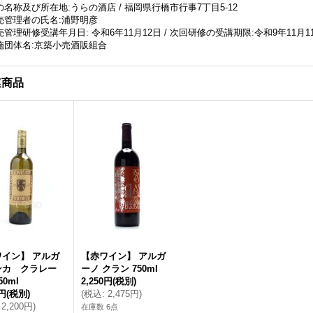
名称及び所在地:うらの酒店 / 福岡県行橋市行事7丁目5-12
売管理者の氏名:浦野明彦
管理研修受講年月日: 令和6年11月12日 / 次回研修の受講期限:令和9年11月1
施団体名:京築小売酒販組合
連商品
ワイン】 アルガ
【赤ワイン】 アルガ
ンカ クラレー
ーノ クラン 750ml
0ml
2,250円
(税別)
0円
(税別)
(
税込
:
2,475円
)
2,200円
)
在庫数 6点