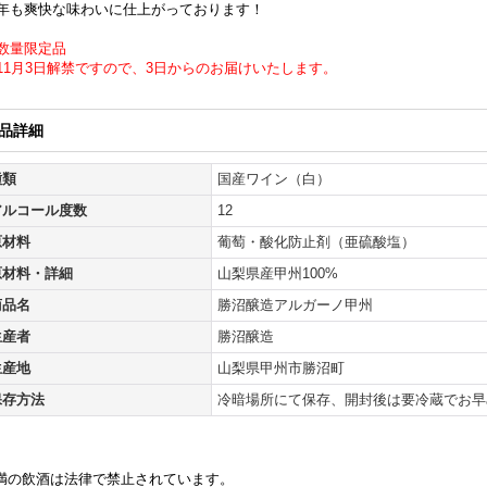
年も爽快な味わいに仕上がっております！
数量限定品
11月3日解禁ですので、3日からのお届けいたします。
品詳細
種類
国産ワイン（白）
アルコール度数
12
原材料
葡萄・酸化防止剤（亜硫酸塩）
原材料・詳細
山梨県産甲州100%
商品名
勝沼醸造アルガーノ甲州
生産者
勝沼醸造
生産地
山梨県甲州市勝沼町
保存方法
冷暗場所にて保存、開封後は要冷蔵でお早
未満の飲酒は法律で禁止されています。