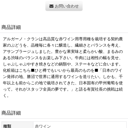
お問い合わせ
商品詳細
アルガーノ・クランは高品質な赤ワイン用専用種を栽培する契約農
家のぶどうを、品種毎に各々に醸造し、繊細さとバランスを考え、
アサンブラージュしました。豊かな果実味と柔らかい酸、まるみの
ある渋味のバランスをお楽しみ下さい。牛肉には相性の幅を見せ、
しゃぶしゃぶやすき焼きなどの鍋類や、ステーキなどに合います。
化粧箱はこちら■ひと樽でもいいから最高のものを■「日本のワイ
ン発祥の地、勝沼で世界に通用するワインを造りたい。しかも、千
年以上も前からこの地で栽培されてきた、日本固有の甲州葡萄を使
って。それがスタッフ全員の夢です。」と語る有賀社長の挑戦は続
く。
商品詳細
種類
赤ワイン