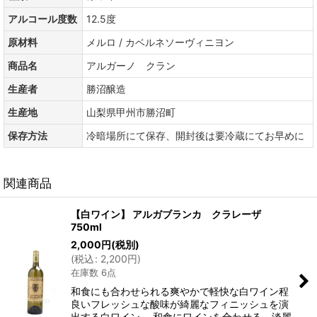
アルコール度数
12.5度
原材料
メルロ / カベルネソーヴィニヨン
商品名
アルガーノ クラン
生産者
勝沼醸造
生産地
山梨県甲州市勝沼町
保存方法
冷暗場所にて保存、開封後は要冷蔵にてお早めに
関連商品
【白ワイン】 アルガブランカ クラレーザ
750ml
2,000
円
(税別)
(
税込
:
2,200
円
)
在庫数 6点
和食にも合わせられる爽やかで軽快な白ワイン程
良いフレッシュな酸味が綺麗なフィニッシュを演
出する白ワイン。 和食にワインを合わせる。淡麗