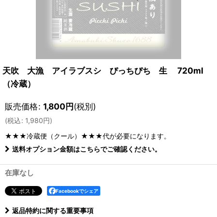
天吹 大漁 アイラブスシ ぴっちぴち 生 720ml
（冷蔵）
販売価格
:
1,800
円
(税別)
(
税込
:
1,980
円
)
★★★冷蔵便（クール）★★★
代が必要になります。
送料オプション金額はこちらでご確認ください。
在庫なし
Facebookでシェア
返品特約に関する重要事項