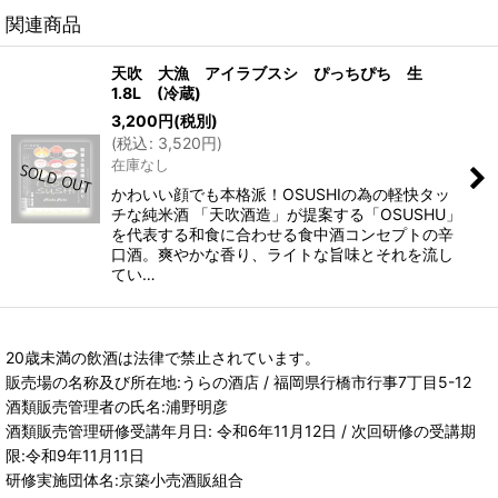
関連商品
天吹 大漁 アイラブスシ ぴっちぴち 生
1.8L (冷蔵)
3,200
円
(税別)
(
税込
:
3,520
円
)
在庫なし
かわいい顔でも本格派！OSUSHIの為の軽快タッ
チな純米酒 「天吹酒造」が提案する「OSUSHU」
を代表する和食に合わせる食中酒コンセプトの辛
口酒。爽やかな香り、ライトな旨味とそれを流し
てい…
20歳未満の飲酒は法律で禁止されています。
販売場の名称及び所在地:うらの酒店 / 福岡県行橋市行事7丁目5-12
酒類販売管理者の氏名:浦野明彦
酒類販売管理研修受講年月日: 令和6年11月12日 / 次回研修の受講期
限:令和9年11月11日
研修実施団体名:京築小売酒販組合