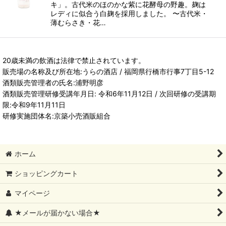
キ」。古代米のほのかな紫に花酵母の野趣。麹は
レディに似合う白麹を採用しました。 〜古代米・
薄むらさき・花…
20歳未満の飲酒は法律で禁止されています。
販売場の名称及び所在地:うらの酒店 / 福岡県行橋市行事7丁目5-12
酒類販売管理者の氏名:浦野明彦
酒類販売管理研修受講年月日: 令和6年11月12日 / 次回研修の受講期
限:令和9年11月11日
研修実施団体名:京築小売酒販組合
ホーム
ショッピングカート
マイページ
★メールが届かない場合★