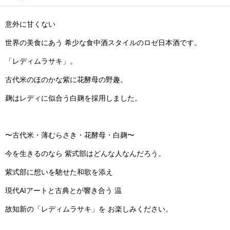
意外に甘くない
世界の美食にあう 希少な食中酒スタイルのロゼ日本酒です。
「レディムラサキ」。
古代米のほのかな紫に花酵母の野趣。
麹はレディに似合う白麹を採用しました。
〜古代米・薄むらさき・花酵母・白麹〜
今を生きるのなら 紫式部はどんな人なんだろう。
紫式部に想いを馳せた和歌を添え
現代AIアートと古典とが響き合う 温
故知新の「レディムラサキ」を お楽しみください。