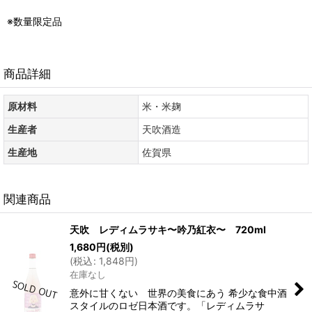
※数量限定品
商品詳細
原材料
米・米麹
生産者
天吹酒造
生産地
佐賀県
関連商品
天吹 レディムラサキ〜吟乃紅衣〜 720ml
1,680
円
(税別)
(
税込
:
1,848
円
)
在庫なし
意外に甘くない 世界の美食にあう 希少な食中酒
スタイルのロゼ日本酒です。「レディムラサ