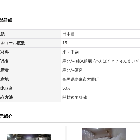
品詳細
種類
日本酒
アルコール度数
15
原材料
米・米麹
商品名
寒北斗 純米吟醸 (かんほくとじゅんまいぎ
生産者
寒北斗酒造
生産地
福岡県嘉麻市大隈町
精米歩合
50%
保存方法
開封後要冷蔵
元紹介