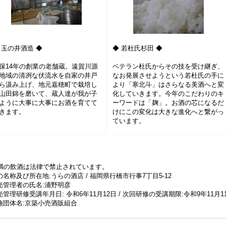
 玉の井酒造 ◆
◆ 若杜氏杉田 ◆
保14年の創業の老舗蔵。遠賀川源
ベテラン杜氏からその技を受け継ぎ、
地域の清冽な伏流水を自家の井戸
なお発展させようという若杜氏の手に
ら汲み上げ、地元嘉穂町で栽培し
より「寒北斗」はさらなる美酒へと変
山田錦を磨いて、蔵人達が我が子
化していきます。今年のこだわりのキ
ように大事に大事にお酒を育てて
ーワードは「麹」。お酒の芯になるだ
きます。
けにこの変化は大きな進化へと繋がっ
ています。
未満の飲酒は法律で禁止されています。
名称及び所在地:うらの酒店 / 福岡県行橋市行事7丁目5-12
売管理者の氏名:浦野明彦
管理研修受講年月日: 令和6年11月12日 / 次回研修の受講期限:令和9年11月1
施団体名:京築小売酒販組合