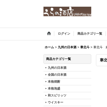
ログイン
商品カテゴリ一覧
ホーム
>
九州の日本酒
>
寒北斗
>
寒北斗 純
商品カテゴリ一覧
寒北
九州の日本酒
全国の日本酒
本格焼酎
本格泡盛
和スピリッツ
ウイスキー