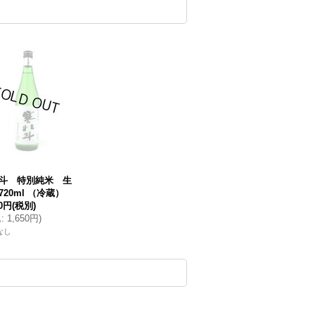
斗 特別純米 生
720ml （冷蔵）
00円
(税別)
込
:
1,650円
)
なし