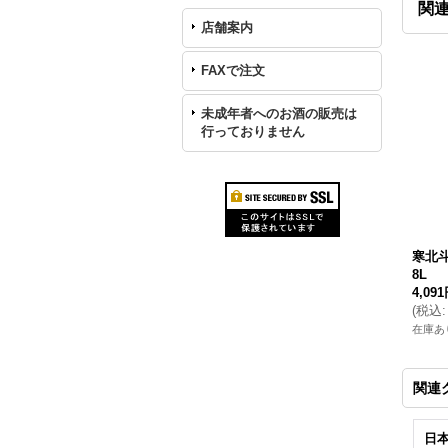
関
店舗案内
FAXで注文
未成年者へのお酒の販売は
行っておりません
寒北斗
8L
4,09
(
税込
:
在庫あ
関連
日本