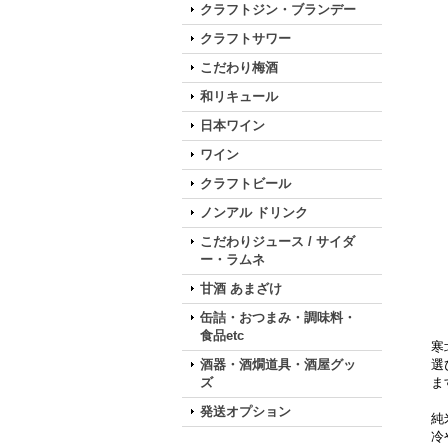
クラフトジン・ブランデー
クラフトサワー
こだわり梅酒
和リキュール
日本ワイン
ワイン
クラフトビール
ノンアル ドリンク
こだわりジュース / サイダ
ー・ラムネ
甘酒 あまざけ
缶詰・おつまみ・調味料・
食品etc
寒
酒器・酒燗道具・酒屋グッ
選
ズ
ま
発送オプション
純
冷