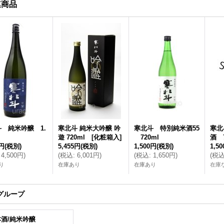
連商品
 純米吟醸 1.
寒北斗 純米大吟醸 吟
寒北斗 特別純米酒55
寒北
遊 720ml [化粧箱入]
720ml
酒 
1円
(税別)
5,455円
(税別)
1,500円
(税別)
1,5
4,500円
)
(
税込
:
6,001円
)
(
税込
:
1,650円
)
(
税
り
在庫あり
在庫あり
在庫
グループ
酒/純米吟醸