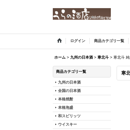
ログイン
商品カテゴリ一覧
ホーム
>
九州の日本酒
>
寒北斗
>
寒北斗 純
商品カテゴリ一覧
寒北
九州の日本酒
全国の日本酒
本格焼酎
本格泡盛
和スピリッツ
ウイスキー