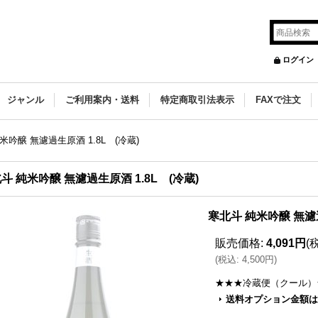
ログイン
ジャンル
ご利用案内・送料
特定商取引法表示
FAXで注文
米吟醸 無濾過生原酒 1.8L (冷蔵)
斗 純米吟醸 無濾過生原酒 1.8L (冷蔵)
寒北斗 純米吟醸 無濾過
販売価格
:
4,091円
(
(
税込
:
4,500円
)
★★★冷蔵便（クール）
送料オプション金額は