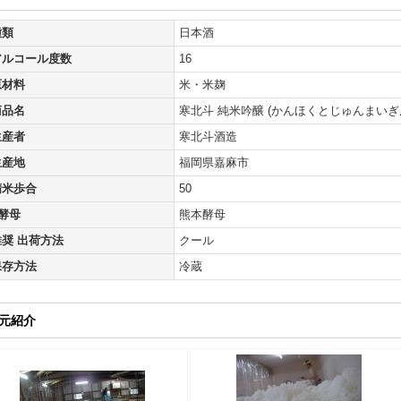
種類
日本酒
アルコール度数
16
原材料
米・米麹
商品名
寒北斗 純米吟醸 (かんほくとじゅんまいぎ
生産者
寒北斗酒造
生産地
福岡県嘉麻市
精米歩合
50
■酵母
熊本酵母
推奨 出荷方法
クール
保存方法
冷蔵
元紹介