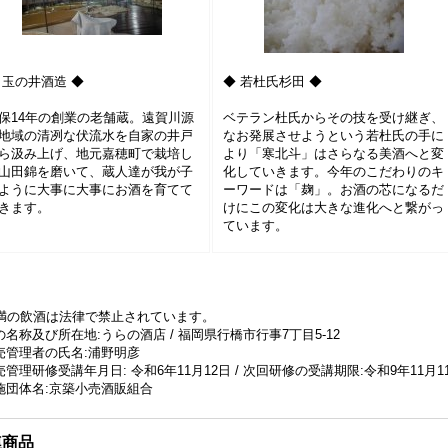
 玉の井酒造 ◆
◆ 若杜氏杉田 ◆
保14年の創業の老舗蔵。遠賀川源
ベテラン杜氏からその技を受け継ぎ、
地域の清冽な伏流水を自家の井戸
なお発展させようという若杜氏の手に
ら汲み上げ、地元嘉穂町で栽培し
より「寒北斗」はさらなる美酒へと変
山田錦を磨いて、蔵人達が我が子
化していきます。今年のこだわりのキ
ように大事に大事にお酒を育てて
ーワードは「麹」。お酒の芯になるだ
きます。
けにこの変化は大きな進化へと繋がっ
ています。
未満の飲酒は法律で禁止されています。
名称及び所在地:うらの酒店 / 福岡県行橋市行事7丁目5-12
売管理者の氏名:浦野明彦
管理研修受講年月日: 令和6年11月12日 / 次回研修の受講期限:令和9年11月1
施団体名:京築小売酒販組合
連商品