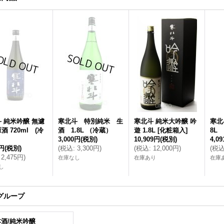
 純米吟醸 無濾
寒北斗 特別純米 生
寒北斗 純米大吟醸 吟
寒北
酒 720ml (冷
酒 1.8L （冷蔵）
遊 1.8L [化粧箱入]
8L
3,000円
(税別)
10,909円
(税別)
4,0
0円
(税別)
(
税込
:
3,300円
)
(
税込
:
12,000円
)
(
税
2,475円
)
在庫なし
在庫あり
在庫
し
グループ
酒/純米吟醸