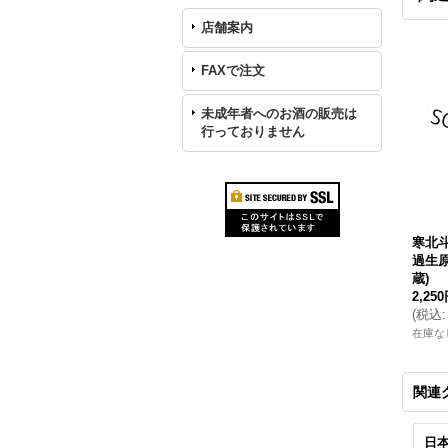
店舗案内
FAXで注文
未成年者へのお酒の販売は
行っておりません
寒北斗
過生原
蔵)
2,25
(
税込
:
在庫な
関連
日本