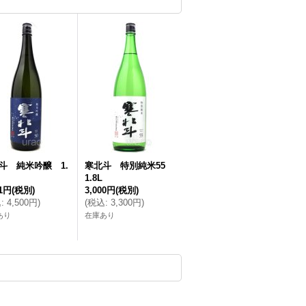
斗 純米吟醸 1.
寒北斗 特別純米55
1.8L
91円
(税別)
3,000円
(税別)
込
:
4,500円
)
(
税込
:
3,300円
)
あり
在庫あり