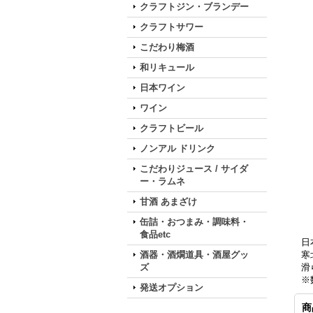
クラフトジン・ブランデー
クラフトサワー
こだわり梅酒
和リキュール
日本ワイン
ワイン
クラフトビール
ノンアル ドリンク
こだわりジュース / サイダ
ー・ラムネ
甘酒 あまざけ
缶詰・おつまみ・調味料・
食品etc
日
酒器・酒燗道具・酒屋グッ
寒
ズ
滑
※
発送オプション
商