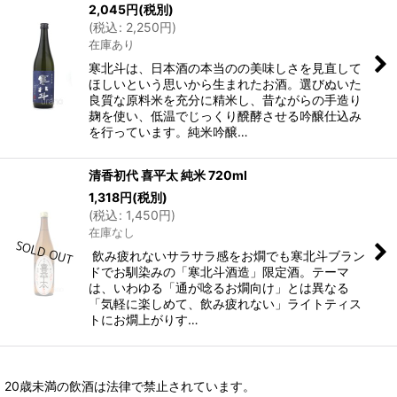
2,045
円
(税別)
(
税込
:
2,250
円
)
在庫あり
寒北斗は、日本酒の本当のの美味しさを見直して
ほしいという思いから生まれたお酒。選びぬいた
良質な原料米を充分に精米し、昔ながらの手造り
麹を使い、低温でじっくり醗酵させる吟醸仕込み
を行っています。純米吟醸…
清香初代 喜平太 純米 720ml
1,318
円
(税別)
(
税込
:
1,450
円
)
在庫なし
飲み疲れないサラサラ感をお燗でも寒北斗ブラン
ドでお馴染みの「寒北斗酒造」限定酒。テーマ
は、いわゆる「通が唸るお燗向け」とは異なる
「気軽に楽しめて、飲み疲れない」ライトティス
トにお燗上がりす…
20歳未満の飲酒は法律で禁止されています。