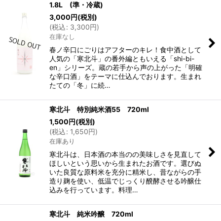
1.8L (準・冷蔵)
3,000
円
(税別)
(
税込
:
3,300
円
)
在庫なし
春ノ辛口にごりはアフターのキレ！食中酒として
人気の「寒北斗」の番外編ともいえる「shi-bi-
en」シリーズ。蔵の若手から声の上がった「明確
な辛口酒」をテーマに仕込んでおります。生まれ
たての「冬」に続…
寒北斗 特別純米酒55 720ml
1,500
円
(税別)
(
税込
:
1,650
円
)
在庫あり
寒北斗は、日本酒の本当のの美味しさを見直して
ほしいという思いから生まれたお酒です。選びぬ
いた良質な原料米を充分に精米し、昔ながらの手
造り麹を使い、低温でじっくり醗酵させる吟醸仕
込みを行っています。料理…
寒北斗 純米吟醸 720ml