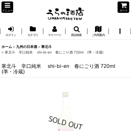
メニュー
カート
ログイン
カテゴリ
マイページ
商品検索
ご利用案内
ホーム
>
九州の日本酒
>
寒北斗
>
寒北斗 辛口純米 shi-bi-en 春にごり酒 720ml (準・冷蔵)
寒北斗 辛口純米 shi-bi-en 春にごり酒 720ml
(準・冷蔵)