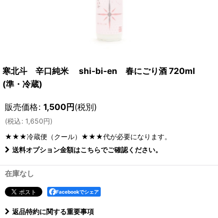
寒北斗 辛口純米 shi-bi-en 春にごり酒 720ml
(準・冷蔵)
販売価格
:
1,500
円
(税別)
(
税込
:
1,650
円
)
★★★冷蔵便（クール）★★★
代が必要になります。
送料オプション金額はこちらでご確認ください。
在庫なし
Facebookでシェア
返品特約に関する重要事項