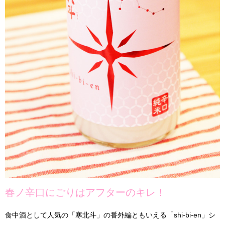
春ノ辛口にごりは
アフターのキレ！
食中酒として人気の「寒北斗」の番外編ともいえる「shi-bi-en」シ