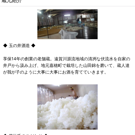
蔵元紹介
◆ 玉の井酒造 ◆
享保14年の創業の老舗蔵。遠賀川源流地域の清冽な伏流水を自家の
井戸から汲み上げ、地元嘉穂町で栽培した山田錦を磨いて、蔵人達
が我が子のように大事に大事にお酒を育てていきます。