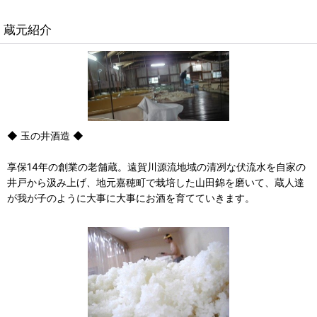
蔵元紹介
◆ 玉の井酒造 ◆
享保14年の創業の老舗蔵。遠賀川源流地域の清冽な伏流水を自家の
井戸から汲み上げ、地元嘉穂町で栽培した山田錦を磨いて、蔵人達
が我が子のように大事に大事にお酒を育てていきます。