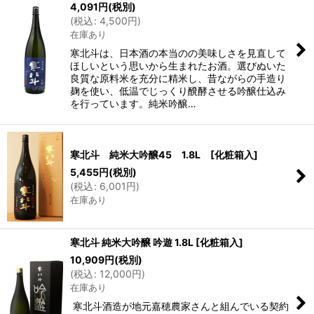
4,091
円
(税別)
(
税込
:
4,500
円
)
在庫あり
寒北斗は、日本酒の本当のの美味しさを見直して
ほしいという思いから生まれたお酒。選びぬいた
良質な原料米を充分に精米し、昔ながらの手造り
麹を使い、低温でじっくり醗酵させる吟醸仕込み
を行っています。純米吟醸…
寒北斗 純米大吟醸45 1.8L [化粧箱入]
5,455
円
(税別)
(
税込
:
6,001
円
)
在庫あり
寒北斗 純米大吟醸 吟遊 1.8L [化粧箱入]
10,909
円
(税別)
(
税込
:
12,000
円
)
在庫あり
寒北斗酒造が地元嘉穂農家さんと組んでいる契約