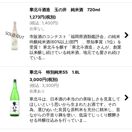
寒北斗酒造 玉の井 純米酒 720ml
1,273
円
(税別)
(
税込
:
1,400
円
)
在庫なし
市販酒のコンテスト「福岡県酒類鑑評会」の純米
吟醸純米酒(60%以上)部門 、県知事賞（1位）を
受賞！ 寒北斗を醸す「寒北斗酒造」さんが、創業
以来醸し続けている純米酒。地元でも愛され続け
ている…
寒北斗 特別純米55 1.8L
3,000
円
(税別)
(
税込
:
3,300
円
)
在庫あり
寒北斗は、日本酒の本当のの美味しさを見直して
ほしいという思いから生まれたお酒です。その
為、選びぬいた良質な原料米を充分に精米し、昔
ながらの手造り麹を使い、低温でじっくり醗酵さ
せる吟醸仕込みを行っていま…