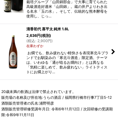
栽培グループ「山田錦部会」で大事に育てられた
高級酒造好適米「山田錦」。蔵の井戸よりわき出
る名水「玉の水」。そして、伝統的な熊本酵母を
使用し、じっ…
清香初代 喜平太 純米 1.8L
2,636
円
(税別)
(
税込
:
2,900
円
)
在庫わずか
お燗でも、飲み疲れない軽快さを表現寒北斗ブラ
ンドでお馴染みの「寒北斗酒造」限定酒。テーマ
は、いわゆる「通が唸るお燗向け」とは異なる
「気軽に楽しめて、飲み疲れない」ライトティス
トにお燗上がり…
20歳未満の飲酒は法律で禁止されています。
販売場の名称及び所在地:うらの酒店 / 福岡県行橋市行事7丁目5-12
酒類販売管理者の氏名:浦野明彦
酒類販売管理研修受講年月日: 令和6年11月12日 / 次回研修の受講期
限:令和9年11月11日