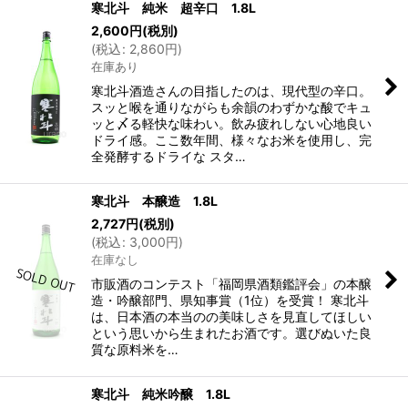
寒北斗 純米 超辛口 1.8L
2,600
円
(税別)
(
税込
:
2,860
円
)
在庫あり
寒北斗酒造さんの目指したのは、現代型の辛口。
スッと喉を通りながらも余韻のわずかな酸でキュ
ッと〆る軽快な味わい。飲み疲れしない心地良い
ドライ感。ここ数年間、様々なお米を使用し、完
全発酵するドライな スタ…
寒北斗 本醸造 1.8L
2,727
円
(税別)
(
税込
:
3,000
円
)
在庫なし
市販酒のコンテスト「福岡県酒類鑑評会」の本醸
造・吟醸部門、県知事賞（1位）を受賞！ 寒北斗
は、日本酒の本当のの美味しさを見直してほしい
という思いから生まれたお酒です。選びぬいた良
質な原料米を…
寒北斗 純米吟醸 1.8L