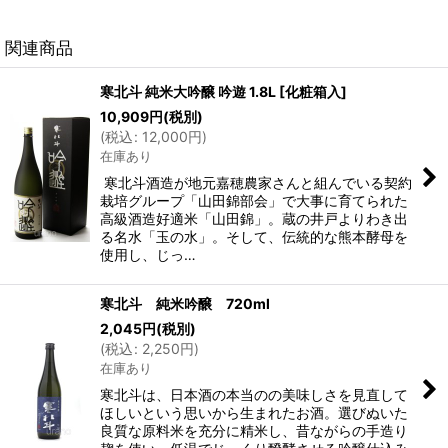
関連商品
寒北斗 純米大吟醸 吟遊 1.8L [化粧箱入]
10,909
円
(税別)
(
税込
:
12,000
円
)
在庫あり
寒北斗酒造が地元嘉穂農家さんと組んでいる契約
栽培グループ「山田錦部会」で大事に育てられた
高級酒造好適米「山田錦」。蔵の井戸よりわき出
る名水「玉の水」。そして、伝統的な熊本酵母を
使用し、じっ…
寒北斗 純米吟醸 720ml
2,045
円
(税別)
(
税込
:
2,250
円
)
在庫あり
寒北斗は、日本酒の本当のの美味しさを見直して
ほしいという思いから生まれたお酒。選びぬいた
良質な原料米を充分に精米し、昔ながらの手造り