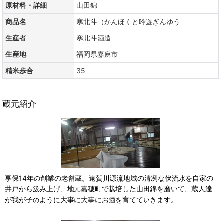
原材料・詳細
山田錦
商品名
寒北斗（かんほくと吟遊ぎんゆう
生産者
寒北斗酒造
生産地
福岡県嘉麻市
精米歩合
35
蔵元紹介
享保14年の創業の老舗蔵。遠賀川源流地域の清冽な伏流水を自家の
井戸から汲み上げ、地元嘉穂町で栽培した山田錦を磨いて、蔵人達
が我が子のように大事に大事にお酒を育てていきます。