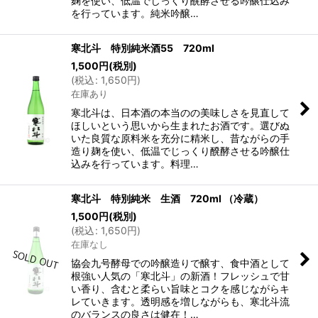
麹を使い、低温でじっくり醗酵させる吟醸仕込み
を行っています。純米吟醸…
寒北斗 特別純米酒55 720ml
1,500
円
(税別)
(
税込
:
1,650
円
)
在庫あり
寒北斗は、日本酒の本当のの美味しさを見直して
ほしいという思いから生まれたお酒です。選びぬ
いた良質な原料米を充分に精米し、昔ながらの手
造り麹を使い、低温でじっくり醗酵させる吟醸仕
込みを行っています。料理…
寒北斗 特別純米 生酒 720ml （冷蔵）
1,500
円
(税別)
(
税込
:
1,650
円
)
在庫なし
協会九号酵母での吟醸造りで醸す、食中酒として
根強い人気の「寒北斗」の新酒！フレッシュで甘
い香り、含むと柔らい旨味とコクを感じながらキ
レていきます。透明感を増しながらも、寒北斗流
のバランスの良さは健在！…