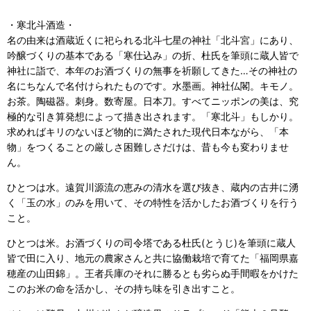
・寒北斗酒造・
名の由来は酒蔵近くに祀られる北斗七星の神社「北斗宮」にあり、
吟醸づくりの基本である「寒仕込み」の折、杜氏を筆頭に蔵人皆で
神社に詣で、本年のお酒づくりの無事を祈願してきた…その神社の
名にちなんで名付けられたものです。水墨画。神社仏閣。キモノ。
お茶。陶磁器。刺身。数寄屋。日本刀。すべてニッポンの美は、究
極的な引き算発想によって描き出されます。「寒北斗」もしかり。
求めればキリのないほど物的に満たされた現代日本ながら、「本
物」をつくることの厳しさ困難しさだけは、昔も今も変わりませ
ん。
ひとつは水。遠賀川源流の恵みの清水を選び抜き、蔵内の古井に湧
く「玉の水」のみを用いて、その特性を活かしたお酒づくりを行う
こと。
ひとつは米。お酒づくりの司令塔である杜氏(とうじ)を筆頭に蔵人
皆で田に入り、地元の農家さんと共に協働栽培で育てた「福岡県嘉
穂産の山田錦」。王者兵庫のそれに勝るとも劣らぬ手間暇をかけた
このお米の命を活かし、その持ち味を引き出すこと。