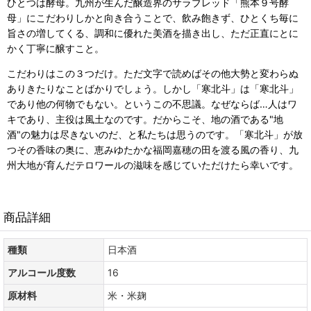
ひとつは酵母。九州が生んだ醸造界のサラブレッド「熊本９号酵
母」にこだわりしかと向き合うことで、飲み飽きず、ひとくち毎に
旨さの増してくる、調和に優れた美酒を描き出し、ただ正直にとに
かく丁寧に醸すこと。
こだわりはこの３つだけ。ただ文字で読めばその他大勢と変わらぬ
ありきたりなことばかりでしょう。しかし「寒北斗」は「寒北斗」
であり他の何物でもない。というこの不思議。なぜならば…人はワ
キであり、主役は風土なのです。だからこそ、地の酒である"地
酒"の魅力は尽きないのだ、と私たちは思うのです。「寒北斗」が放
つその香味の奥に、恵みゆたかな福岡嘉穂の田を渡る風の香り、九
州大地が育んだテロワールの滋味を感じていただけたら幸いです。
商品詳細
種類
日本酒
アルコール度数
16
原材料
米・米麹