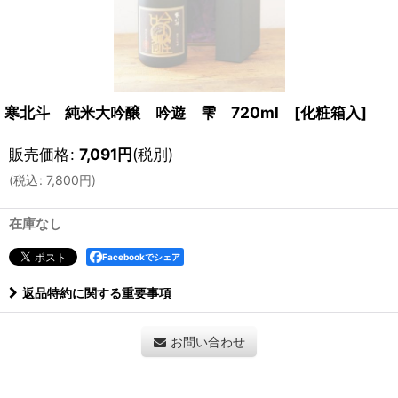
寒北斗 純米大吟醸 吟遊 雫 720ml [化粧箱入]
販売価格
:
7,091
円
(税別)
(
税込
:
7,800
円
)
在庫なし
Facebookでシェア
返品特約に関する重要事項
お問い合わせ