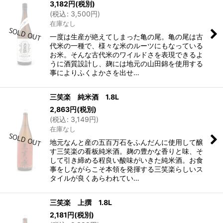
3,182
円
(税別)
(
税込
:
3,500
円
)
在庫なし
一度は生産が絶えてしまった亀の尾。亀の尾は古
代米の一種で、様々な米のルーツにもなっている
お米。そんな古代米のワイルドさを表現できるよ
うに酒質設計し、麹には地元の山田錦を使用する
事によりふくよかさを出せ…
三笑楽 純米酒 1.8L
2,863
円
(税別)
(
税込
:
3,149
円
)
在庫なし
地元なんと産の五百万石をふんだんに使用して醸
す三笑楽の看板純米酒。麹の豊かな香りと味、そ
して引き締める程良い酸味がいきた純米酒。お食
事をしながらこそ本領を発揮する三笑楽らしいス
タイルが良くあらわれてい…
三笑楽 上撰 1.8L
2,181
円
(税別)