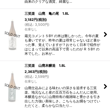
由来のクリアな酒質、綺麗な…
三笑楽 山廃 亀の尾 1.8L
3,182
円
(税別)
(
税込
:
3,500
円
)
在庫なし
蔵元コメント５BY の米は難しかった。今年の夏
も暑いですが、昨年の夏は尋常じゃないほど暑か
った事、覚えていますが？おそらく日本で稲作が
はじまって以来の高温下で育ったのが R ５BY の
米でした。お米が…
三笑楽 山廃本醸造 1.8L
2,363
円
(税別)
(
税込
:
2,599
円
)
在庫なし
山廃仕込みによる味わいの深さを追求する三笑
楽。地元なんと産の五百万石をふんだんに使用。
本醸造ながらに山廃特有の複雑味と豊かさを引き
出した力強い美味しさ。こちらもお燗をつけてい
ただくと、柔らかな口当たり…