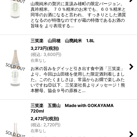
山廃純米の贅沢に直汲み雄町の限定バージョン。
真吟精米。 ７０％精米のお米でも、６０％精米と
同等のお酒になると言われ、 すっきりとした酒質
となるのが特徴なのですが蔵の特徴であるお酒の
旨味を より表現する…
三笑楽 山田穂 山廃純米 1.8L
3,273
円
(税別)
(
税込
:
3,600
円
)
在庫なし
お米の旨みをグイッと引き出す食中酒「三笑楽」
より。今回は山田穂を使用した限定酒到着しまし
た。このたくましさは、常温からお燗で楽しみた
いですね😊以下、三笑楽社長よりメッセージ！熊
本酵母。協会９号の原株と…
三笑楽 五箇山 Made with GOKAYAMA
720ml
2,473
円
(税別)
(
税込
:
2,720
円
)
在庫なし