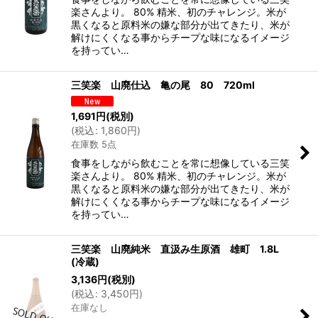
楽さんより。 80% 精米、初のチャレンジ。米が
黒くなると原料米の嫌な部分が出てきたり、米が
解けにくくなる事からチープな味になるイメージ
を持ってい…
三笑楽 山廃仕込 亀の尾 80 720ml
1,691
円
(税別)
(
税込
:
1,860
円
)
在庫数 5点
食事をしながら飲むことを常に想像している三笑
楽さんより。 80% 精米、初のチャレンジ。米が
黒くなると原料米の嫌な部分が出てきたり、米が
解けにくくなる事からチープな味になるイメージ
を持ってい…
三笑楽 山廃純米 直汲み生原酒 雄町 1.8L
(冷蔵)
3,136
円
(税別)
(
税込
:
3,450
円
)
在庫なし