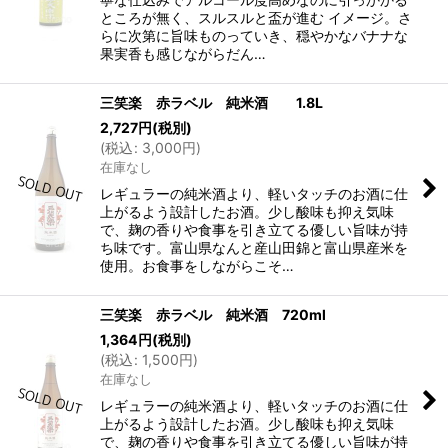
ところが無く、スルスルと盃が進む イメージ。さ
らに次第に旨味ものっていき、穏やかなバナナな
果実香も感じながらだん…
三笑楽 赤ラベル 純米酒 1.8L
2,727
円
(税別)
(
税込
:
3,000
円
)
在庫なし
レギュラーの純米酒より、軽いタッチのお酒に仕
上がるよう設計したお酒。少し酸味も抑え気味
で、麹の香りや食事を引き立てる優しい旨味が持
ち味です。富山県なんと産山田錦と富山県産米を
使用。お食事をしながらこそ…
三笑楽 赤ラベル 純米酒 720ml
1,364
円
(税別)
(
税込
:
1,500
円
)
在庫なし
レギュラーの純米酒より、軽いタッチのお酒に仕
上がるよう設計したお酒。少し酸味も抑え気味
で、麹の香りや食事を引き立てる優しい旨味が持