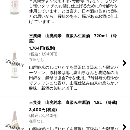
三笑楽がよく使用する7号酵母ではなく、もう少
し軽いタッ チのお酒に仕上げるために9号酵母を
使用しています。とは言え、日本酒の良さは旨味
との思いから、旨味のある、幅があるお酒に仕上
げ ています…
三笑楽 山廃純米 直汲み生原酒 720ml (冷
蔵)
1,764
円
(税別)
(
税込
:
1,940
円
)
在庫なし
山廃純米のしぼりたてを贅沢に直汲みした限定バ
ージョン。原料米は地元富山県なんと農協産の山
田錦を、酵母は協会7号を使用。7号酵母の穏やか
でフレッシュな香り、山廃仕込み由来の柔らかい
酸味、新酒の苦味と若干…
三笑楽 山廃純米 直汲み生原酒 1.8L (冷蔵)
3,400
円
(税別)
(
税込
:
3,740
円
)
在庫なし
山廃純米のしぼりたてを贅沢に直汲みした限定バ