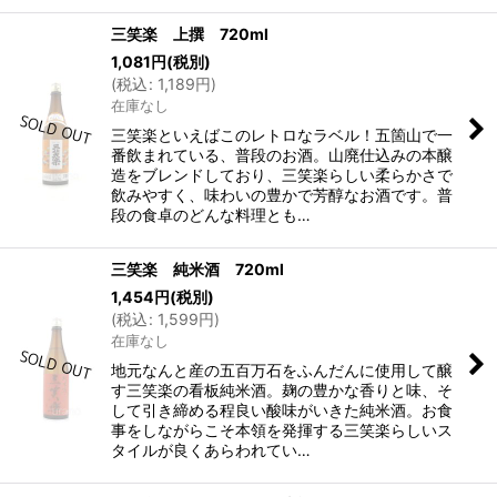
三笑楽 上撰 720ml
1,081
円
(税別)
(
税込
:
1,189
円
)
在庫なし
三笑楽といえばこのレトロなラベル！五箇山で一
番飲まれている、普段のお酒。山廃仕込みの本醸
造をブレンドしており、三笑楽らしい柔らかさで
飲みやすく、味わいの豊かで芳醇なお酒です。普
段の食卓のどんな料理とも…
三笑楽 純米酒 720ml
1,454
円
(税別)
(
税込
:
1,599
円
)
在庫なし
地元なんと産の五百万石をふんだんに使用して醸
す三笑楽の看板純米酒。麹の豊かな香りと味、そ
して引き締める程良い酸味がいきた純米酒。お食
事をしながらこそ本領を発揮する三笑楽らしいス
タイルが良くあらわれてい…