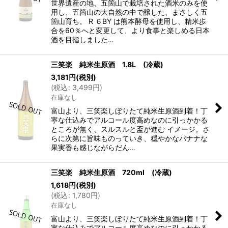
世界遺産の地、五箇山で栽培された酒米のみを使
用し、五箇山の大自然の中で醸した、まさしく五
箇山育ち。 R ６BY は熊本酵母を使用し、精米歩
合を60％へと変更して、より食事と楽しめる日本
酒を目指しました…
三笑楽 純米生原酒 1.8L (冷蔵)
3,181
円
(税別)
(
税込
:
3,499
円
)
在庫なし
富山より、三笑楽しぼりたて純米生原酒到着！丁
寧な仕込みでアルコール度高めなのに引っかかる
ところが無く、スルスルと盃が進む イメージ。さ
らに次第に旨味ものっていき、穏やかなバナナな
果実香も感じながらだん…
三笑楽 純米生原酒 720ml (冷蔵)
1,618
円
(税別)
(
税込
:
1,780
円
)
在庫なし
富山より、三笑楽しぼりたて純米生原酒到着！丁
寧な仕込みでアルコール度高めなのに引っかかる