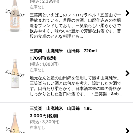
(
税込
:
2,399
円
)
在庫なし
三笑楽といえばこのレトロなラベル！五箇山で一
番飲まれている、普段のお酒。山廃仕込みの本醸
造をブレンドしており、三笑楽らしい柔らかさで
飲みやすく、味わいの豊かで芳醇なお酒です。普
段の食卓のどんな料理とも…
三笑楽 山廃純米 山田錦 720ml
1,709
円
(税別)
(
税込
:
1,880
円
)
在庫なし
地元なんと産の山田錦を使用して醸す山廃純米。
三笑楽らしい酒とは何かを考え、設計したお酒で
す。口当たり柔らかく、日本酒本来の味の骨格が
しっかりとした旨口の酒です。 ・三笑楽・&nb…
三笑楽 山廃純米 山田錦 1.8L
3,000
円
(税別)
(
税込
:
3,300
円
)
在庫なし