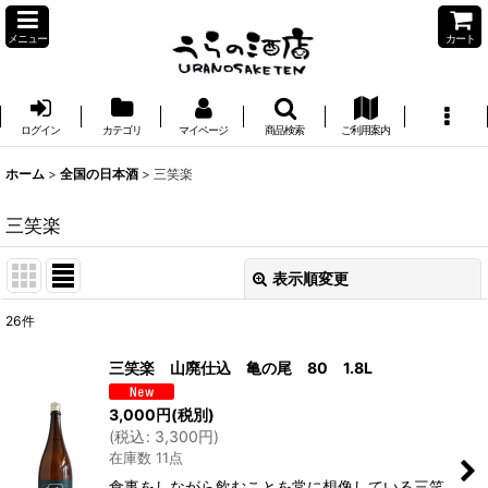
メニュー
カート
ログイン
カテゴリ
マイページ
商品検索
ご利用案内
ホーム
>
全国の日本酒
>
三笑楽
三笑楽
表示順変更
閉じる
26
件
表示数
:
三笑楽 山廃仕込 亀の尾 80 1.8L
並び順
:
3,000
円
(税別)
(
税込
:
3,300
円
)
在庫数 11点
絞り込む
食事をしながら飲むことを常に想像している三笑