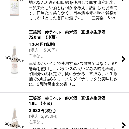
地元なんと産の山田錦を使用して醸す山廃純米。
三笑楽らしい酒とは何かを考え、設計したお酒で
す。口当たり柔らかく、日本酒本来の味の骨格が
しっかりとした旨口の酒です。 ・三笑楽・&nb…
三笑楽 赤ラベル 純米酒 直汲み生原酒
720ml (冷蔵)
1,364
円
(税別)
(
税込
:
1,500
円
)
在庫なし
三笑楽がメインで使用する7号酵母ではなく、9号
酵母を使用し、バランスの良い旨みの幅を表現。
初回分のみ限定で手間のかかる「直汲み」の生原
酒での瓶詰めをし、よりダイナミックな美味しさ
に。9号酵母由来の青リ…
三笑楽 赤ラベル 純米酒 直汲み生原酒
1.8L (冷蔵)
2,682
円
(税別)
(
税込
:
2,950
円
)
在庫なし