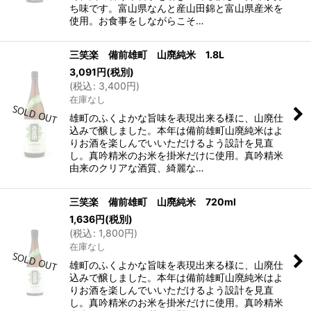
ち味です。富山県なんと産山田錦と富山県産米を
使用。お食事をしながらこそ…
三笑楽 備前雄町 山廃純米 1.8L
3,091
円
(税別)
(
税込
:
3,400
円
)
在庫なし
雄町のふくよかな旨味を表現出来る様に、山廃仕
込みで醸しました。本年は備前雄町山廃純米はよ
りお酒を楽しんでいいただけるよう設計を見直
し。真吟精米のお米を掛米だけに使用。真吟精米
由来のクリアな酒質、綺麗な…
三笑楽 備前雄町 山廃純米 720ml
1,636
円
(税別)
(
税込
:
1,800
円
)
在庫なし
雄町のふくよかな旨味を表現出来る様に、山廃仕
込みで醸しました。本年は備前雄町山廃純米はよ
りお酒を楽しんでいいただけるよう設計を見直
し。真吟精米のお米を掛米だけに使用。真吟精米