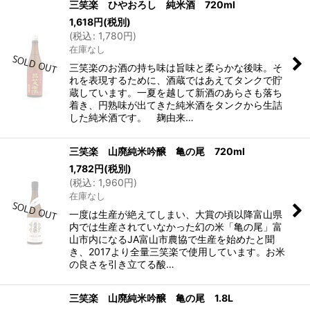
三笑楽 ひやおろし 純米酒 720ml
1,618
円
(税別)
(
税込
:
1,780
円
)
在庫なし
三笑楽のお酒の持ち味は旨味と柔らかな後味。そ
れを表現するために、酒蔵ではあえてタンクで貯
蔵しています。一夏を越して新酒のあらさも落ち
着き、円熟味が出てきた純米酒をタンクから生詰
した純米酒です。 麹由来…
三笑楽 山廃純米吟醸 亀の尾 720ml
1,782
円
(税別)
(
税込
:
1,960
円
)
在庫なし
一度は生産が絶えてしまい、大賞の頃以降富山県
内では生産されていなかった幻の米「亀の尾」富
山市内になるJA富山市農協で生産を始めたと聞
き、2017より全量三笑楽で使用しています。お米
の良さを引き立てる酸…
三笑楽 山廃純米吟醸 亀の尾 1.8L