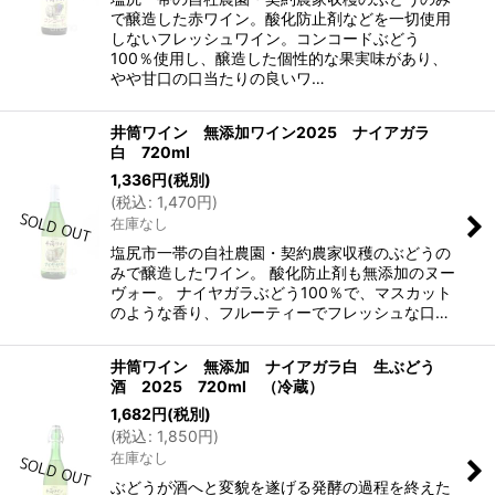
で醸造した赤ワイン。酸化防止剤などを一切使用
しないフレッシュワイン。コンコードぶどう
100％使用し、醸造した個性的な果実味があり、
やや甘口の口当たりの良いワ…
井筒ワイン 無添加ワイン2025 ナイアガラ
白 720ml
1,336
円
(税別)
(
税込
:
1,470
円
)
在庫なし
塩尻市一帯の自社農園・契約農家収穫のぶどうの
みで醸造したワイン。 酸化防止剤も無添加のヌー
ヴォー。 ナイヤガラぶどう100％で、マスカット
のような香り、フルーティーでフレッシュな口…
井筒ワイン 無添加 ナイアガラ白 生ぶどう
酒 2025 720ml （冷蔵）
1,682
円
(税別)
(
税込
:
1,850
円
)
在庫なし
ぶどうが酒へと変貌を遂げる発酵の過程を終えた