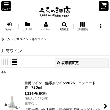
メニュー
カート
ログイン
カテゴリ
マイページ
商品検索
ご利用案内
ホーム
>
日本ワイン
>
井筒ワイン
井筒ワイン
表示順変更
閉じる
4
件
表示数
:
井筒ワイン 無添加ワイン2025 コンコード
赤 720ml
並び順
:
1,336
円
(税別)
(
税込
:
1,470
円
)
在庫なし
絞り込む
塩尻一帯の自社農園・契約農家収穫のぶどうのみ