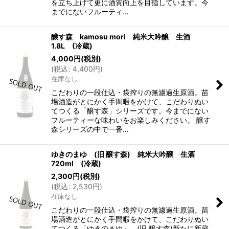
を立ち上げて更に酒質向上を目指しています。今
までにないフルーティ…
醸す森 kamosu mori 純米大吟醸 生酒
1.8L (冷蔵)
4,000
円
(税別)
(
税込
:
4,400
円
)
在庫なし
こだわりの一段仕込・袋搾りの無濾過生原酒。苗
場酒造がとにかく手間暇をかけて、こだわりぬい
てつくる「醸す森」シリーズです。今までにない
フルーティーな味わいをお楽しみください。 醸す
森シリーズの中で一番…
ゆきのまゆ (旧 醸す森) 純米大吟醸 生酒
720ml (冷蔵)
2,300
円
(税別)
(
税込
:
2,530
円
)
在庫なし
こだわりの一段仕込・袋搾りの無濾過生原酒。苗
場酒造がとにかく手間暇をかけて、こだわりぬい
てつくる「ゆきのまゆ」。(旧 醸す森)新たに新蔵