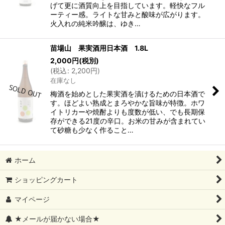
げて更に酒質向上を目指しています。軽快なフル
ーティー感。ライトな甘みと酸味が広がります。
火入れの純米吟醸は、ゆき…
苗場山 果実酒用日本酒 1.8L
2,000
円
(税別)
(
税込
:
2,200
円
)
在庫なし
梅酒を始めとした果実酒を漬けるための日本酒で
す。ほどよい熟成とまろやかな旨味が特徴。ホワ
イトリカーや焼酎よりも度数が低い、でも長期保
存ができる21度の辛口。お米の甘みが含まれてい
て砂糖も少なく作ること…
ホーム
ショッピングカート
マイページ
★メールが届かない場合★