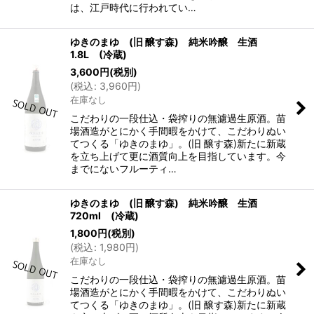
は、江戸時代に行われてい…
ゆきのまゆ (旧 醸す森) 純米吟醸 生酒
1.8L (冷蔵)
3,600
円
(税別)
(
税込
:
3,960
円
)
在庫なし
こだわりの一段仕込・袋搾りの無濾過生原酒。苗
場酒造がとにかく手間暇をかけて、こだわりぬい
てつくる「ゆきのまゆ」。(旧 醸す森)新たに新蔵
を立ち上げて更に酒質向上を目指しています。今
までにないフルーティ…
ゆきのまゆ (旧 醸す森) 純米吟醸 生酒
720ml (冷蔵)
1,800
円
(税別)
(
税込
:
1,980
円
)
在庫なし
こだわりの一段仕込・袋搾りの無濾過生原酒。苗
場酒造がとにかく手間暇をかけて、こだわりぬい
てつくる「ゆきのまゆ」。(旧 醸す森)新たに新蔵