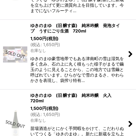
を立ち上げて更に酒質向上を目指しています。今
までにないフルーティ…
ゆきのまゆ (旧 醸す森) 純米吟醸 発泡タイ
プ うすにごり生酒 720ml
1,500
円
(税別)
(
税込
:
1,650
円
)
在庫なし
ゆきのまゆ豪雪地帯でもある津南町の雪は湿気を
多く含み、石の上に丸く積もった様子がまるで繭
玉のように見えることから、この地方では雪繭と
呼ばれています。ひらがなで雪のまるさ、やわら
かさを表現し、袋搾り特有…
ゆきのまゆ (旧 醸す森) 純米吟醸 火入
720ml
1,500
円
(税別)
(
税込
:
1,650
円
)
在庫なし
苗場酒造がとにかく手間暇をかけて、こだわりぬ
いてつくる「ゆきのまゆ」。新たに新蔵を立ち上