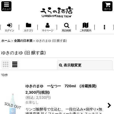
メニュー
カート
ログイン
カテゴリ
マイページ
商品検索
ご利用案内
ホーム
>
全国の日本酒
>
ゆきのまゆ (旧 醸す森)
ゆきのまゆ (旧 醸す森)
表示順変更
閉じる
10
件
表示数
:
ゆきのまゆ ーなつー 720ml (冷蔵推奨)
2,300
円
(税別)
並び順
:
(
税込
:
2,530
円
)
在庫なし
絞り込む
リンゴ酸酵母で仕込む、 一段仕込み×袋搾り×無
濾過原酒 甘くフルーティーな香りと スッキリと