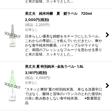
と米の旨味、スッキリとした…
美丈夫 純米吟醸 夏 鯉ラベル 720ml
2,000
円
(税別)
(
税込
:
2,200
円
)
在庫なし
日本らしい優美な錦鯉をモチーフにしたラベル。
これからの季節にこそ飲んでいただきたい、爽や
かな食中純米吟醸酒。パイナップルやライチな
ど、南国のフレッシュなフルーツを思わせる香り
と米の旨味、スッキリとした…
美丈夫 夏 特別純米 -金魚ラベル- 1.8L
3,181
円
(税別)
(
税込
:
3,499
円
)
在庫なし
”スキッと爽快”夏の特別純米酒。 単なる淡麗辛口
ではなく、酸味と旨味のバランスのとれた後切れ
の良い飲み飽きしない食中純米酒。 ※数量限定
品