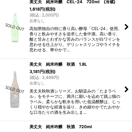
美丈夫 純米吟醸 CEL-24 720ml (冷蔵)
1,818
円
(税別)
(
税込
:
2,000
円
)
在庫なし
高知県独自の特に香り高い酵母「CEL-24」使用。
香りと飲みやすさを追求した食中酒。高い香り、
酸と甘みとわずかな苦みのバランスが白ワインを
思わせる仕上がり。デリシャスリンゴやライチを
思わせる、華やかで…
美丈夫 純米吟醸 秋酒 1.8L
3,181
円
(税別)
(
税込
:
3,499
円
)
在庫なし
美丈夫秋秋酒シリーズ。お馴染みの「たまラベ
ル」をモチーフに、満月に願いを込めて跳ぶ猫の
ラベル。柔らかな軟水を用いた低温醗酵は、じっ
くり穏やかな経過を辿り、きめ細やかでたおやか
な口当たりの酒を生み出しま…
美丈夫 純米吟醸 秋酒 720ml