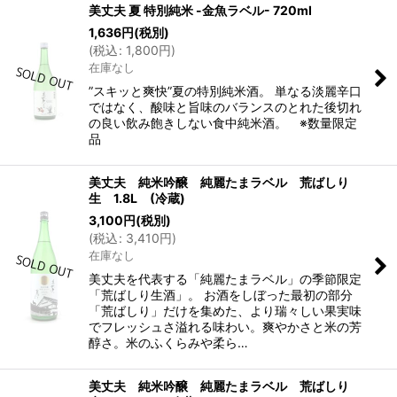
美丈夫 夏 特別純米 -金魚ラベル- 720ml
1,636
円
(税別)
(
税込
:
1,800
円
)
在庫なし
”スキッと爽快”夏の特別純米酒。 単なる淡麗辛口
ではなく、酸味と旨味のバランスのとれた後切れ
の良い飲み飽きしない食中純米酒。 ※数量限定
品
美丈夫 純米吟醸 純麗たまラベル 荒ばしり
生 1.8L (冷蔵)
3,100
円
(税別)
(
税込
:
3,410
円
)
在庫なし
美丈夫を代表する「純麗たまラベル」の季節限定
「荒ばしり生酒」。 お酒をしぼった最初の部分
「荒ばしり」だけを集めた、より瑞々しい果実味
でフレッシュさ溢れる味わい。爽やかさと米の芳
醇さ。米のふくらみや柔ら…
美丈夫 純米吟醸 純麗たまラベル 荒ばしり