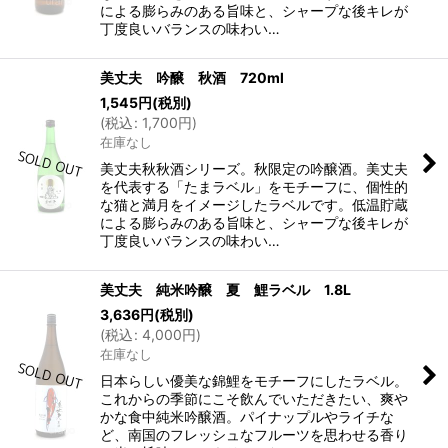
による膨らみのある旨味と、シャープな後キレが
丁度良いバランスの味わい…
美丈夫 吟醸 秋酒 720ml
1,545
円
(税別)
(
税込
:
1,700
円
)
在庫なし
美丈夫秋秋酒シリーズ。秋限定の吟醸酒。美丈夫
を代表する「たまラベル」をモチーフに、個性的
な猫と満月をイメージしたラベルです。低温貯蔵
による膨らみのある旨味と、シャープな後キレが
丁度良いバランスの味わい…
美丈夫 純米吟醸 夏 鯉ラベル 1.8L
3,636
円
(税別)
(
税込
:
4,000
円
)
在庫なし
日本らしい優美な錦鯉をモチーフにしたラベル。
これからの季節にこそ飲んでいただきたい、爽や
かな食中純米吟醸酒。パイナップルやライチな
ど、南国のフレッシュなフルーツを思わせる香り