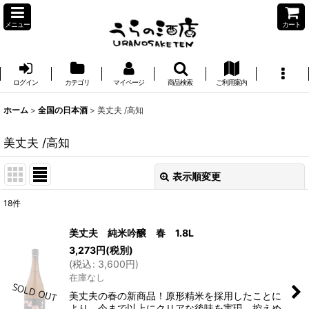
メニュー
カート
ログイン
カテゴリ
マイページ
商品検索
ご利用案内
ホーム
>
全国の日本酒
>
美丈夫 /高知
美丈夫 /高知
表示順変更
閉じる
18
件
表示数
:
美丈夫 純米吟醸 春 1.8L
3,273
円
(税別)
並び順
:
(
税込
:
3,600
円
)
在庫なし
絞り込む
美丈夫の春の新商品！原形精米を採用したことに
より、今まで以上にクリアな後味を実現。控えめ