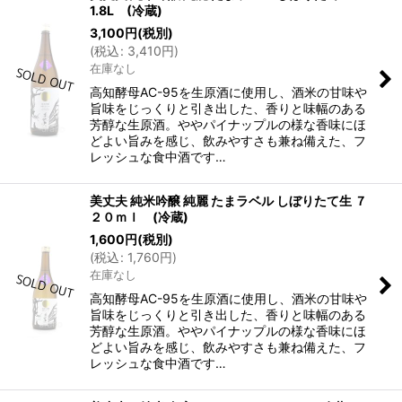
1.8L (冷蔵)
3,100
円
(税別)
(
税込
:
3,410
円
)
在庫なし
高知酵母AC-95を生原酒に使用し、酒米の甘味や
旨味をじっくりと引き出した、香りと味幅のある
芳醇な生原酒。ややパイナップルの様な香味にほ
どよい旨みを感じ、飲みやすさも兼ね備えた、フ
レッシュな食中酒です…
美丈夫 純米吟醸 純麗 たまラベル しぼりたて生 ７
２０ｍｌ (冷蔵)
1,600
円
(税別)
(
税込
:
1,760
円
)
在庫なし
高知酵母AC-95を生原酒に使用し、酒米の甘味や
旨味をじっくりと引き出した、香りと味幅のある
芳醇な生原酒。ややパイナップルの様な香味にほ
どよい旨みを感じ、飲みやすさも兼ね備えた、フ
レッシュな食中酒です…