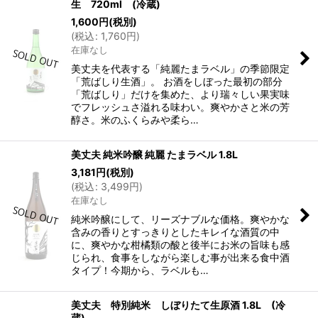
生 720ml (冷蔵)
1,600
円
(税別)
(
税込
:
1,760
円
)
在庫なし
美丈夫を代表する「純麗たまラベル」の季節限定
「荒ばしり生酒」。 お酒をしぼった最初の部分
「荒ばしり」だけを集めた、より瑞々しい果実味
でフレッシュさ溢れる味わい。爽やかさと米の芳
醇さ。米のふくらみや柔ら…
美丈夫 純米吟醸 純麗 たまラベル 1.8L
3,181
円
(税別)
(
税込
:
3,499
円
)
在庫なし
純米吟醸にして、リーズナブルな価格。爽やかな
含みの香りとすっきりとしたキレイな酒質の中
に、爽やかな柑橘類の酸と後半にお米の旨味も感
じられ、食事をしながら楽しむ事が出来る食中酒
タイプ！今期から、ラベルも…
美丈夫 特別純米 しぼりたて生原酒 1.8L (冷
蔵)