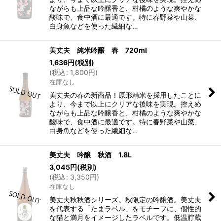
ながらも上品な吟醸香と、柑橘のような爽やかな
酸味で、食中酒に最適です。特に春野菜や山菜、
白身魚などを使った繊細な…
美丈夫 純米吟醸 春 720ml
1,636
円
(税別)
(
税込
:
1,800
円
)
在庫なし
美丈夫の春の新商品！原形精米を採用したことに
より、今まで以上にクリアな後味を実現。控えめ
ながらも上品な吟醸香と、柑橘のような爽やかな
酸味で、食中酒に最適です。特に春野菜や山菜、
白身魚などを使った繊細な…
美丈夫 吟醸 秋酒 1.8L
3,045
円
(税別)
(
税込
:
3,350
円
)
在庫なし
美丈夫秋秋酒シリーズ。秋限定の吟醸酒。美丈夫
を代表する「たまラベル」をモチーフに、個性的
な猫と満月をイメージしたラベルです。低温貯蔵