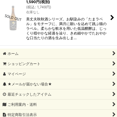
1,590
円
(税別)
(
税込
:
1,749
円
)
在庫なし
美丈夫秋秋酒シリーズ。お馴染みの「たまラベ
ル」をモチーフに、満月に願いを込めて跳ぶ猫の
ラベル。柔らかな軟水を用いた低温醗酵は、じっ
くり穏やかな経過を辿り、きめ細やかでたおやか
な口当たりの酒を生み出しま…
ホーム
ショッピングカート
マイページ
★メールが届かない場合★
最近チェックしたアイテム
ご利用案内・送料
特定商取引法表示