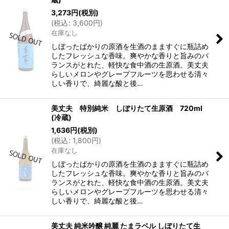
3,273
円
(税別)
(
税込
:
3,600
円
)
在庫なし
しぼったばかりの原酒を生酒のまますぐに瓶詰め
したフレッシュな香味。爽やかな香りと旨みのバ
ランスがとれた、軽快な食中酒の生原酒。美丈夫
らしいメロンやグレープフルーツを思わせる清々
しい香りで、綺麗な酸と後…
美丈夫 特別純米 しぼりたて生原酒 720ml
(冷蔵)
1,636
円
(税別)
(
税込
:
1,800
円
)
在庫なし
しぼったばかりの原酒を生酒のまますぐに瓶詰め
したフレッシュな香味。爽やかな香りと旨みのバ
ランスがとれた、軽快な食中酒の生原酒。美丈夫
らしいメロンやグレープフルーツを思わせる清々
しい香りで、綺麗な酸と後…
美丈夫 純米吟醸 純麗 たまラベル しぼりたて生