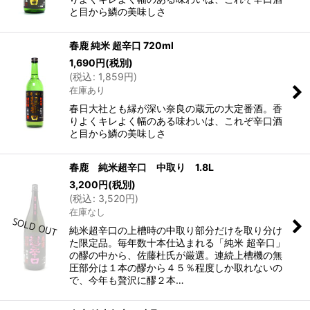
と目から鱗の美味しさ
春鹿 純米 超辛口 720ml
1,690
円
(税別)
(
税込
:
1,859
円
)
在庫あり
春日大社とも縁が深い奈良の蔵元の大定番酒。香
りよくキレよく幅のある味わいは、これぞ辛口酒
と目から鱗の美味しさ
春鹿 純米超辛口 中取り 1.8L
3,200
円
(税別)
(
税込
:
3,520
円
)
在庫なし
純米超辛口の上槽時の中取り部分だけを取り分け
た限定品。毎年数十本仕込まれる「純米 超辛口」
の醪の中から、佐藤杜氏が厳選。連続上槽機の無
圧部分は１本の醪から４５％程度しか取れないの
で、今年も贅沢に醪２本…