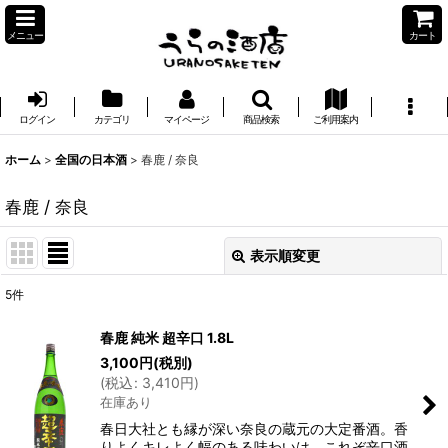
メニュー
カート
ログイン
カテゴリ
マイページ
商品検索
ご利用案内
ホーム
>
全国の日本酒
>
春鹿 / 奈良
春鹿 / 奈良
表示順変更
閉じる
5
件
表示数
:
春鹿 純米 超辛口 1.8L
3,100
円
(税別)
並び順
:
(
税込
:
3,410
円
)
在庫あり
絞り込む
春日大社とも縁が深い奈良の蔵元の大定番酒。香
りよくキレよく幅のある味わいは、これぞ辛口酒