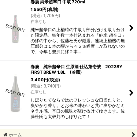
春鹿 純米超辛口 中取 720ml
1,550
円
(税別)
(
税込
:
1,705
円
)
在庫なし
純米超辛口の上槽時の中取り部分だけを取り分け
た限定品。毎年数十本仕込まれる「純米 超辛口」
の醪の中から、佐藤杜氏が厳選。連続上槽機の無
圧部分は１本の醪から４５％程度しか取れないの
で、今年も贅沢に醪２本…
春鹿 純米超辛口 生原酒 仕込第壱號 2023BY
FIRST BREW 1.8L (冷蔵)
3,400
円
(税別)
(
税込
:
3,740
円
)
在庫なし
しぼりたてならではのフレッシュな口当たりと、
爽やかな香り。とお米の味わいと共に爽やかなミ
ネラル感、辛口の風味が駆け抜けてゆきます。佐
藤杜氏も太鼓判のしぼりたて！
ホーム