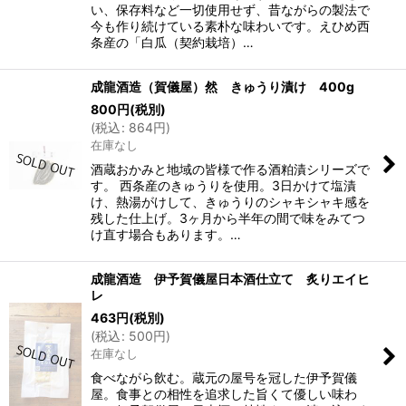
い、保存料など一切使用せず、昔ながらの製法で
今も作り続けている素朴な味わいです。えひめ西
条産の「白瓜（契約栽培）…
成龍酒造（賀儀屋）然 きゅうり漬け 400g
800
円
(税別)
(
税込
:
864
円
)
在庫なし
酒蔵おかみと地域の皆様で作る酒粕漬シリーズで
す。 西条産のきゅうりを使用。3日かけて塩漬
け、熱湯がけして、きゅうりのシャキシャキ感を
残した仕上げ。3ヶ月から半年の間で味をみてつ
け直す場合もあります。…
成龍酒造 伊予賀儀屋日本酒仕立て 炙りエイヒ
レ
463
円
(税別)
(
税込
:
500
円
)
在庫なし
食べながら飲む。蔵元の屋号を冠した伊予賀儀
屋。食事との相性を追求した旨くて優しい味わ