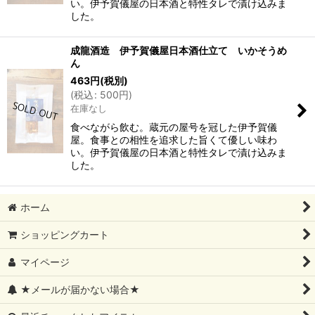
い。伊予賀儀屋の日本酒と特性タレで漬け込みま
した。
成龍酒造 伊予賀儀屋日本酒仕立て いかそうめ
ん
463
円
(税別)
(
税込
:
500
円
)
在庫なし
食べながら飲む。蔵元の屋号を冠した伊予賀儀
屋。食事との相性を追求した旨くて優しい味わ
い。伊予賀儀屋の日本酒と特性タレで漬け込みま
した。
ホーム
ショッピングカート
マイページ
★メールが届かない場合★