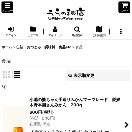
メニュー
カート
ログイン
カテゴリ
マイページ
商品検索
ご利用案内
ホーム
>
缶詰・おつまみ・調味料・食品etc
>
食品
食品
表示順変更
閉じる
6
件
表示数
:
小池の婆ちゃん手造りみかんマーマレード 愛媛
木野本園さんみかん 200g
並び順
:
600
円
(税別)
(
税込
:
648
円
)
在庫数 18点
絞り込む
木野本さんのみかんを使用したマーマレー