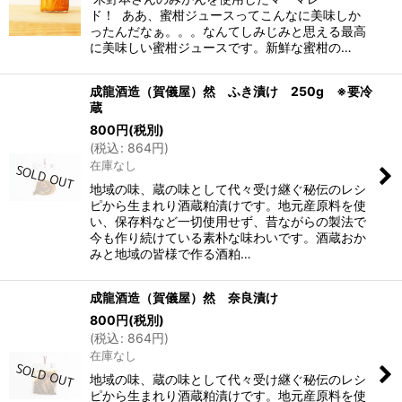
ド！ ああ、蜜柑ジュースってこんなに美味しか
ったんだなぁ。。。なんてしみじみと思える最高
に美味しい蜜柑ジュースです。新鮮な蜜柑の…
成龍酒造（賀儀屋）然 ふき漬け 250g ※要冷
蔵
800
円
(税別)
(
税込
:
864
円
)
在庫なし
地域の味、蔵の味として代々受け継ぐ秘伝のレシ
ピから生まれり酒蔵粕漬けです。地元産原料を使
い、保存料など一切使用せず、昔ながらの製法で
今も作り続けている素朴な味わいです。酒蔵おか
みと地域の皆様で作る酒粕…
成龍酒造（賀儀屋）然 奈良漬け
800
円
(税別)
(
税込
:
864
円
)
在庫なし
地域の味、蔵の味として代々受け継ぐ秘伝のレシ
ピから生まれり酒蔵粕漬けです。地元産原料を使