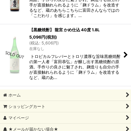
手が直接触れられるように「麹ドラム」を改造す
るなど、蔵のあちらこちらに富田さんならではの
「こだわり」を感じます。…
【黒糖焼酎】 龍宮 かめ仕込 40度 1.8L
5,096
円
(税別)
(
税込
:
5,606
円
)
在庫なし
トロピカルフレバーとトロリ濃厚な旨味黒糖焼酎
の第一人者「富田恭弘」が醸し出す黒糖焼酎の原
酒。手作りの良さに魅了され、麹造りも自分の手
が直接触れられるように「麹ドラム」を改造する
など、蔵のあ…
ホーム
ショッピングカート
マイページ
★メールが届かない場合★