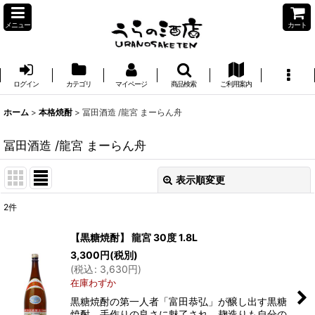
メニュー
カート
ログイン
カテゴリ
マイページ
商品検索
ご利用案内
ホーム
>
本格焼酎
>
冨田酒造 /龍宮 まーらん舟
冨田酒造 /龍宮 まーらん舟
表示順変更
閉じる
2
件
表示数
:
【黒糖焼酎】 龍宮 30度 1.8L
3,300
円
(税別)
並び順
:
(
税込
:
3,630
円
)
在庫わずか
絞り込む
黒糖焼酎の第一人者「富田恭弘」が醸し出す黒糖
焼酎。手作りの良さに魅了され、麹造りも自分の