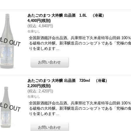
あたごのまつ 大吟醸 出品酒 1.8L （冷蔵）
4,400円
(税別)
(
税込
:
4,840円
)
在庫なし
全国新酒鑑評会出品酒。兵庫県社下久米産特等山田錦 100
る破格の大吟醸。新澤醸造店のコンセプトである「究極の
りを楽しめます…
あたごのまつ 大吟醸 出品酒 720ml （冷蔵）
2,200円
(税別)
(
税込
:
2,420円
)
在庫なし
全国新酒鑑評会出品酒。兵庫県社下久米産特等山田錦 100
る破格の大吟醸。新澤醸造店のコンセプトである「究極の
りを楽しめます…