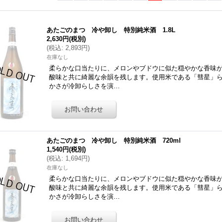
あたごのまつ 冷や卸し 特別純米酒 1.8L
2,630円
(税別)
(
税込
:
2,893円
)
在庫なし
柔らかな口当たりに、メロンやブドウに似た穏やかな香味
酸味と共に綺麗な余韻を残します。使用米である「彗星」
かさが冷卸らしさを演…
あたごのまつ 冷や卸し 特別純米酒 720ml
1,540円
(税別)
(
税込
:
1,694円
)
在庫なし
柔らかな口当たりに、メロンやブドウに似た穏やかな香味
酸味と共に綺麗な余韻を残します。使用米である「彗星」
かさが冷卸らしさを演…