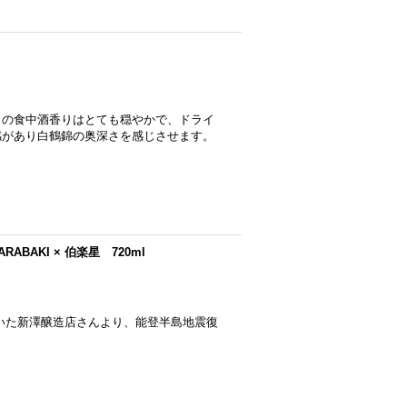
リの食中酒香りはとても穏やかで、ドライ
感があり白鶴錦の奥深さを感じさせます。
ARABAKI × 伯楽星 720ml
いた新澤醸造店さんより、能登半島地震復