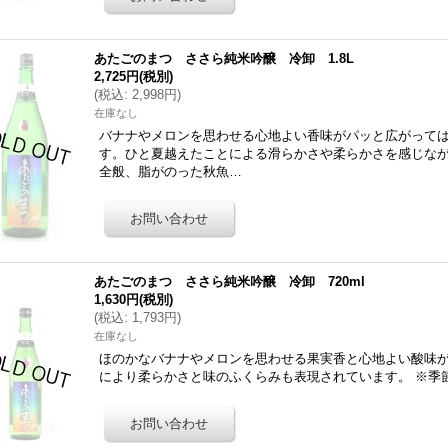
あたごのまつ ささら純米吟醸 冷卸 1.8L
2,725円
(税別)
(
税込
:
2,998円
)
在庫なし
バナナやメロンを思わせる心地よい香味がパッと広がって
す。ひと夏越えたことによる滑らかさや柔らかさを感じな
全般、脂がのった秋魚…
あたごのまつ ささら純米吟醸 冷卸 720ml
1,630円
(税別)
(
税込
:
1,793円
)
在庫なし
ほのかなバナナやメロンを思わせる果実香と心地よい酸味
により柔らかさと味のふくらみも表現されています。 ※季