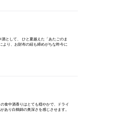
酒として、 ひと夏越えた「あたごのま
等により、お財布の紐も締めがちな昨今に
リの食中酒香りはとても穏やかで、ドライ
感があり白鶴錦の奥深さを感じさせます。