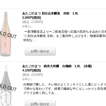
あたごのまつ 別仕込本醸造 冷卸 1.8L
2,000円
(税別)
(
税込
:
2,200円
)
在庫なし
〜新澤醸造店より〜ご飲食店様へ応援の気持ちを込めた日本
つ 別仕込本醸造 冷卸」をご案内申し上げます。物価高騰
特別な…
あたごのまつ 純米大吟醸 白鶴錦 1.8L (冷蔵)
4,100円
(税別)
(
税込
:
4,510円
)
在庫なし
白鶴錦で醸した、キレ味がよくスッキリとした夏にピッタ
で静かな味わいです。綺麗で繊細な中にもしっかりと存在
グラスを軽く回してみ…