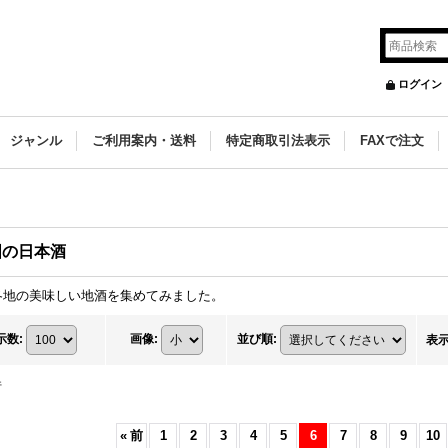
ログイン
ジャンル
ご利用案内・送料
特定商取引法表示
FAXで注文
国の日本酒
各地の美味しい地酒を集めてみました。
示数
:
画像
:
並び順
:
表
件
«
前
1
2
3
4
5
6
7
8
9
10