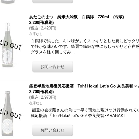
あたごのまつ 純米大吟醸 白鶴錦 720ml (冷蔵)
2,200円
(税別)
(
税込
:
2,420円
)
在庫なし
白鶴錦で醸した、キレ味がよくスッキリとした夏にピッタ
で静かな味わいです。綺麗で繊細な中にもしっかりと存在
グラスを軽く回してみ…
能登半島地震復興応援酒 Toh! Hoku! Let’s Go 奈良美智 × 
2,700円
(税別)
(
税込
:
2,970円
)
在庫なし
能登の被災蔵さんの為に一早く現地に駆けつけ行動されて
興応援酒 「Toh!Hoku!Let’s Go! 奈良美智×ARABAKI…