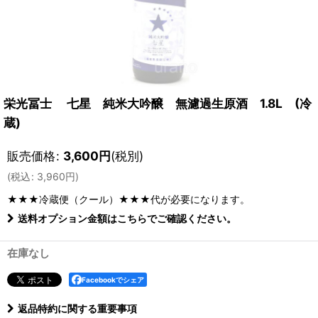
栄光冨士 七星 純米大吟醸 無濾過生原酒 1.8L (冷
蔵)
販売価格
:
3,600
円
(税別)
(
税込
:
3,960
円
)
★★★冷蔵便（クール）★★★
代が必要になります。
送料オプション金額はこちらでご確認ください。
在庫なし
Facebookでシェア
返品特約に関する重要事項