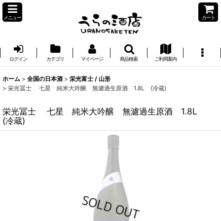
メニュー
カート
ログイン
カテゴリ
マイページ
商品検索
ご利用案内
ホーム
>
全国の日本酒
>
栄光富士 / 山形
>
栄光冨士 七星 純米大吟醸 無濾過生原酒 1.8L (冷蔵)
栄光冨士 七星 純米大吟醸 無濾過生原酒 1.8L
(冷蔵)