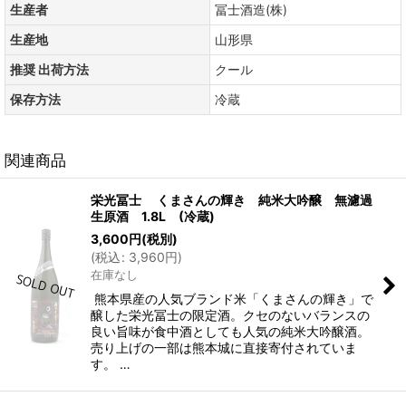
生産者
冨士酒造(株)
生産地
山形県
推奨 出荷方法
クール
保存方法
冷蔵
関連商品
栄光冨士 くまさんの輝き 純米大吟醸 無濾過
生原酒 1.8L (冷蔵)
3,600
円
(税別)
(
税込
:
3,960
円
)
在庫なし
熊本県産の人気ブランド米「くまさんの輝き」で
醸した栄光冨士の限定酒。クセのないバランスの
良い旨味が食中酒としても人気の純米大吟醸酒。
売り上げの一部は熊本城に直接寄付されていま
す。 …