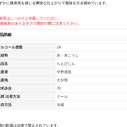
ずかに微発泡を感じる爽快な仕上がりで風味を引き締めています。
保管はしっかりと冷蔵してください。
個体差がありますので開封の際に注意ください。
品詳細
アルコール度数
14
原材料
米・米こうじ
商品名
ちえびじん
生産者
中野酒造
生産地
大分県
精米歩合
70
推奨 出荷方法
クール
保存方法
冷蔵
未満の飲酒は法律で禁止されています。