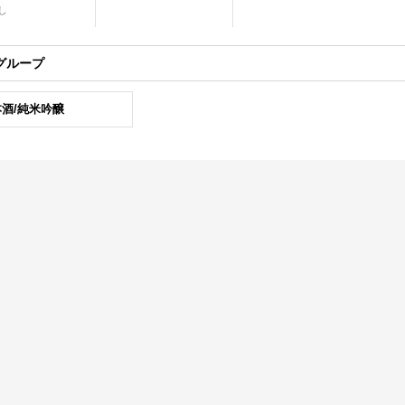
し
グループ
酒/純米吟醸