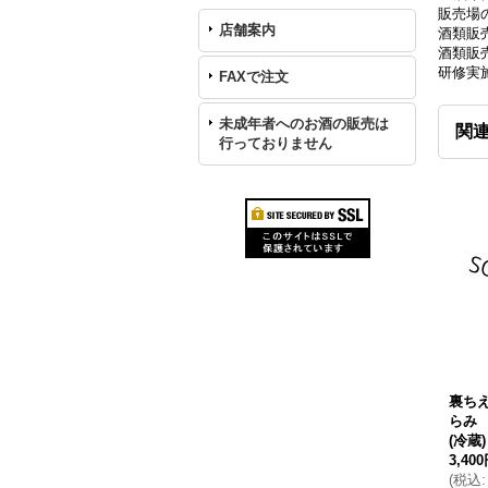
販売場の
店舗案内
酒類販
酒類販売
研修実
FAXで注文
未成年者へのお酒の販売は
関
行っておりません
裏ち
らみ 
(冷蔵)
3,40
(
税込
: