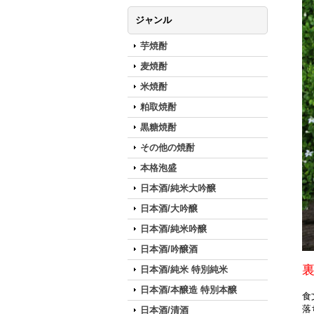
ジャンル
芋焼酎
麦焼酎
米焼酎
粕取焼酎
黒糖焼酎
その他の焼酎
本格泡盛
日本酒/純米大吟醸
日本酒/大吟醸
日本酒/純米吟醸
日本酒/吟醸酒
日本酒/純米 特別純米
日本酒/本醸造 特別本醸
食
落
日本酒/清酒