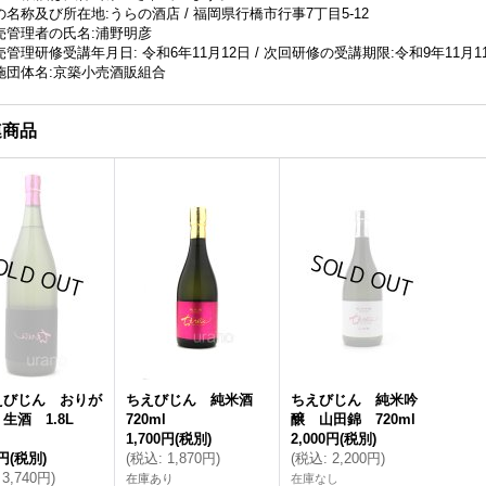
名称及び所在地:うらの酒店 / 福岡県行橋市行事7丁目5-12
売管理者の氏名:浦野明彦
管理研修受講年月日: 令和6年11月12日 / 次回研修の受講期限:令和9年11月1
施団体名:京築小売酒販組合
連商品
えびじん おりが
ちえびじん 純米酒
ちえびじん 純米吟
生酒 1.8L
720ml
醸 山田錦 720ml
1,700円
(税別)
2,000円
(税別)
0円
(税別)
(
税込
:
1,870円
)
(
税込
:
2,200円
)
3,740円
)
在庫あり
在庫なし