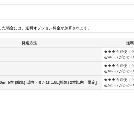
した場合には、送料オプション料金が加算されます。
発送方法
送料
★★★冷蔵便（
がかか
込
:
440円
)
★★★冷蔵便（
がかか
込
:
649円
)
★★★冷蔵便（
ml 6本 (箱無) 以内・または 1.8L(箱無) 2本以内 限定]
がかか
込
:
528円
)