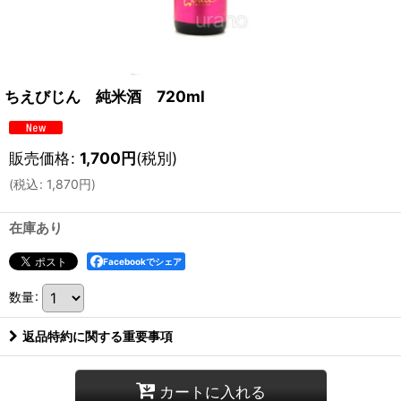
ちえびじん 純米酒 720ml
販売価格
:
1,700
円
(税別)
(
税込
:
1,870
円
)
在庫あり
Facebookでシェア
数量
:
返品特約に関する重要事項
カートに入れる