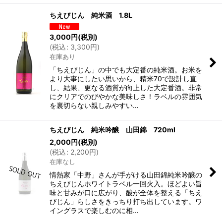
ちえびじん 純米酒 1.8L
3,000
円
(税別)
(
税込
:
3,300
円
)
在庫あり
「ちえびじん」の中でも大定番の純米酒。お米を
より大事にしたい思いから、精米70で設計し直
し、結果、更なる酒質が向上した大定番酒。非常
にクリアでのびやかな美味しさ！ラベルの雰囲気
を裏切らない親しみやすい…
ちえびじん 純米吟醸 山田錦 720ml
2,000
円
(税別)
(
税込
:
2,200
円
)
在庫なし
情熱家「中野」さんが手がける山田錦純米吟醸の
ちえびじんホワイトラベル一回火入。ほどよい旨
味と甘みが口に広がり、酸が全体を整える「ちえ
びじん」らしさをきっちり打ち出しています。ワ
イングラスで楽しむのに相…