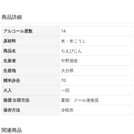
商品詳細
アルコール度数
14
原材料
米・米こうじ
商品名
ちえびじん
生産者
中野酒造
生産地
大分県
精米歩合
70
火入
一回
推奨 出荷方法
夏期 クール便推奨
保存方法
冷暗所
関連商品