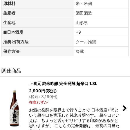
原材料
米・米麹
生産者
酒田酒造
生産地
山形県
■日本酒度
+9
推奨 出荷方法
クール推奨
保存方法
冷蔵
関連商品
上喜元 純米吟醸 完全発酵 超辛口 1.8L
2,900
円
(税別)
(
税込
:
3,190
円
)
在庫わずか
お酒の発酵を限界まで行うことで 日本酒度+15と
いう超辛口を実現した純米吟醸です。 超辛口とい
えば、ちょっと舌がピリピリする印象があるかと
思いますが、 こちらの完全発酵は、最初の口当た