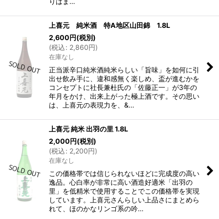
りはま…
上喜元 純米酒 特A地区山田錦 1.8L
2,600
円
(税別)
(
税込
:
2,860
円
)
在庫なし
正当派辛口純米酒純米らしい「旨味」を如何に引
出せ飲み手に、違和感無く楽しめ、盃が進むかを
コンセプトに社長兼杜氏の「佐藤正一」が3年の
年月をかけ、出来上がった極上酒です。その思い
は、上喜元の表現力を、&…
上喜元 純米 出羽の里 1.8L
2,000
円
(税別)
(
税込
:
2,200
円
)
在庫なし
この価格帯では信じられないほどに完成度の高い
逸品。心白率が非常に高い酒造好適米「出羽の
里」を低精米で使用することでこの価格帯を実現
しています。上喜元さんらしい上品さにまとめら
れて、ほのかなリンゴ系の吟…