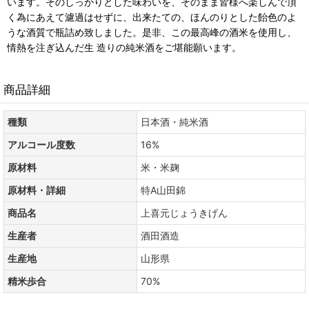
います。そのしっかりとした味わいを、そのまま皆様へ楽しんで頂
く為にあえて濾過はせずに、出来たての、ほんのりとした飴色のよ
うな酒質で瓶詰め致しました。是非、この最高峰の酒米を使用し、
情熱を注ぎ込んだ生 造りの純米酒をご堪能願います。
商品詳細
種類
日本酒・純米酒
アルコール度数
16%
原材料
米・米麹
原材料・詳細
特A山田錦
商品名
上喜元じょうきげん
生産者
酒田酒造
生産地
山形県
精米歩合
70%