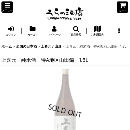
メニュー
カート
ログイン
カテゴリ
マイページ
商品検索
ご利用案内
ホーム
>
全国の日本酒
>
上喜元 / 山形
>
上喜元 純米酒 特A地区山田錦 1.8L
上喜元 純米酒 特A地区山田錦 1.8L