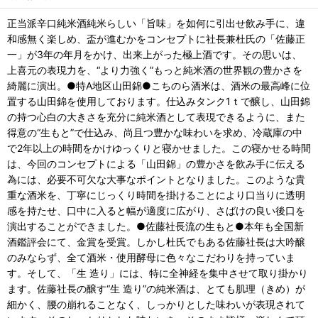
正当派辛口純米酒純米らしい「旨味」を如何に引出せ飲み手に、違
和感無く楽しめ、盃が進むかをコンセプトに社長兼杜氏の「佐藤正
一」が3年の年月をかけ、出来上がった極上酒です。その思いは、
上喜元の表現力を、“より力強く”もっと純米酒の世界観の豊かさを
綺麗に演出。●特A地区山田錦●こちのら酒米は、酒米の最高峰に位
置する山田錦を使用しております。仕込みタンク1ｔで醸し、山田錦
の持つ心白の大きさを充分に純米酒として表現できるように、また
得意の“生もと”で仕込み、尚且つ豊かな味わいを求め、冷蔵庫の中
で2年以上の時間をかけゆっくりと寝かせました。この寝かせる時間
は、今回のコンセプトによる「山田錦」の豊かさを飲み手に伝える
為には、必要不可欠な大事なポイントとなりました。このような貴
重な酒米を、丁寧にじっくり時間を掛けることにより口当りに透明
感を持たせ、口中に入ると幅が適度に広がり、さばけの良い後口を
演出することができました。●佐藤社長流の生もと●本年も全国新
酒鑑評会にて、金賞を受賞。しかし杜氏でもある佐藤社長は大吟醸
のみならず、全て酒米・使用酵母に色々なこだわりを持っていま
す。そして、「生 造り」には、特に全神経を集中させて取り掛かり
ます。佐藤社長の醸す“生 造り”の純米酒は、とても肌理（きめ）が
細かく、腰の崩れることなく、しっかりとした味わいが表現されて