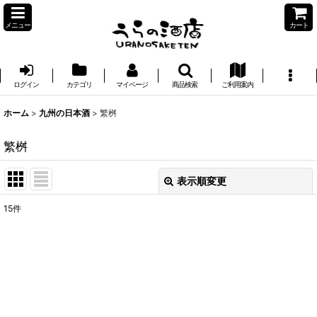
メニュー
カート
ログイン
カテゴリ
マイページ
商品検索
ご利用案内
ホーム
>
九州の日本酒
>
繁桝
繁桝
表示順変更
閉じる
15
件
表示数
:
並び順
:
絞り込む