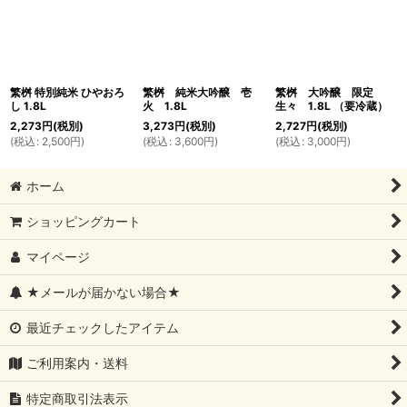
繁桝 特別純米 ひやおろ
繁桝 純米大吟醸 壱
繁桝 大吟醸 限定
し 1.8L
火 1.8L
生々 1.8L （要冷蔵）
2,273
円
(税別)
3,273
円
(税別)
2,727
円
(税別)
(
税込
:
2,500
円
)
(
税込
:
3,600
円
)
(
税込
:
3,000
円
)
ホーム
ショッピングカート
マイページ
★メールが届かない場合★
最近チェックしたアイテム
ご利用案内・送料
特定商取引法表示