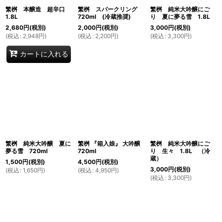
繁桝 本醸造 超辛口
繁桝 スパークリング
繁桝 純米大吟醸にご
1.8L
720ml (冷蔵推奨)
り 夏に夢る雪 1.8L
2,680
円
(税別)
2,000
円
(税別)
3,000
円
(税別)
(
税込
:
2,948
円
)
(
税込
:
2,200
円
)
(
税込
:
3,300
円
)
カートに入れる
繁桝 純米大吟醸 夏に
繁桝 『箱入娘』 大吟醸
繁桝 純米大吟醸にご
夢る雪 720ml
720ml
り 生々 1.8L （冷
蔵）
1,500
円
(税別)
4,500
円
(税別)
3,000
円
(税別)
(
税込
:
1,650
円
)
(
税込
:
4,950
円
)
(
税込
:
3,300
円
)