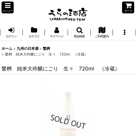
メニュー
カート
ログイン
カテゴリ
マイページ
商品検索
ご利用案内
ホーム
>
九州の日本酒
>
繁桝
>
繁桝 純米大吟醸にごり 生々 720ml （冷蔵）
繁桝 純米大吟醸にごり 生々 720ml （冷蔵）