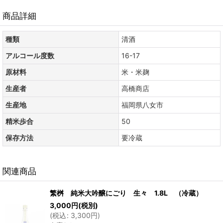
商品詳細
種類
清酒
アルコール度数
16-17
原材料
米・米麹
生産者
高橋商店
生産地
福岡県八女市
精米歩合
50
保存方法
要冷蔵
関連商品
繁桝 純米大吟醸にごり 生々 1.8L （冷蔵）
3,000
円
(税別)
(
税込
:
3,300
円
)