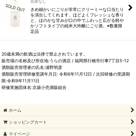
在庫なし
きめ細かいにごりが非常にクリーミーな口当たり
を演出してくれます。ほどよくフレッシュな香り
と、ほのかな甘みが口の中でふわっと広がる軽や
かソフトタイプの純米大吟醸にごり酒。※数量限
定品
20歳未満の飲酒は法律で禁止されています。
販売場の名称及び所在地:うらの酒店 / 福岡県行橋市行事7丁目5-12
酒類販売管理者の氏名:浦野明彦
酒類販売管理研修受講年月日: 令和6年11月12日 / 次回研修の受講期
限:令和9年11月11日
研修実施団体名:京築小売酒販組合
ホーム
ショッピングカート
マイページ