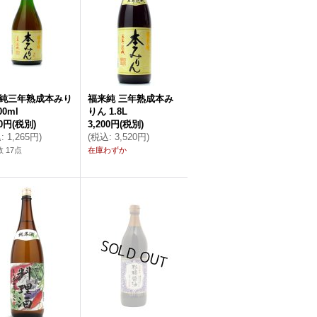
純三年熟成本みり
福来純 三年熟成本み
00ml
りん 1.8L
50円
(税別)
3,200円
(税別)
込
:
1,265円
)
(
税込
:
3,520円
)
 17点
在庫わずか