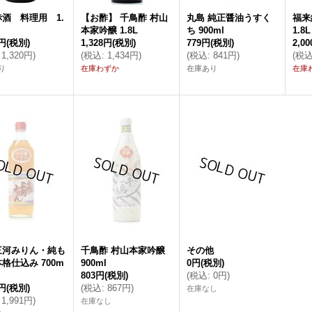
酒 料理用 1.
【お酢】 千鳥酢 村山
丸島 純正醤油うすく
福
本家吟醸 1.8L
ち 900ml
1.8L
0円
(税別)
1,328円
(税別)
779円
(税別)
2,0
1,320円
)
(
税込
:
1,434円
)
(
税込
:
841円
)
(
税
り
在庫わずか
在庫あり
在庫
三河みりん・純も
千鳥酢 村山本家吟醸
その他
格仕込み 700m
900ml
0円
(税別)
803円
(税別)
(
税込
:
0円
)
0円
(税別)
(
税込
:
867円
)
在庫なし
1,991円
)
在庫なし