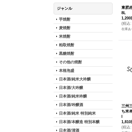
東肥赤
ジャンル
8L
1,20
芋焼酎
(
税込
:
麦焼酎
在庫あ
米焼酎
粕取焼酎
黒糖焼酎
その他の焼酎
本格泡盛
日本酒/純米大吟醸
日本酒/大吟醸
日本酒/純米吟醸
日本酒/吟醸酒
三州
ち米本
日本酒/純米 特別純米
l
日本酒/本醸造 特別本醸
1,81
(
税込
:
日本酒/清酒