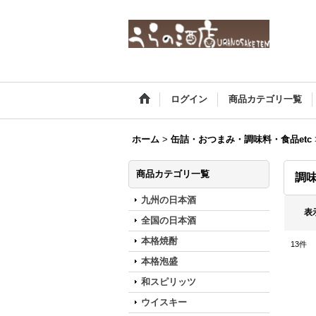
ログイン
商品カテゴリ一覧
ホーム
>
缶詰・おつまみ・調味料・食品etc
商品カテゴリ一覧
調
九州の日本酒
表
全国の日本酒
本格焼酎
13
件
本格泡盛
和スピリッツ
ウイスキー