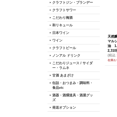
クラフトジン・ブランデー
クラフトサワー
こだわり梅酒
和リキュール
日本ワイン
天然
ワイン
マルシ
油 1.
クラフトビール
2,31
(
税込
:
ノンアル ドリンク
在庫わ
こだわりジュース / サイダ
ー・ラムネ
甘酒 あまざけ
缶詰・おつまみ・調味料・
食品etc
酒器・酒燗道具・酒屋グッ
ズ
発送オプション