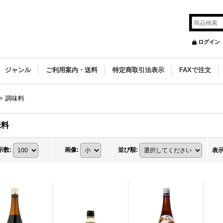
ログイン
ジャンル
ご利用案内・送料
特定商取引法表示
FAXで注文
>
調味料
味料
示数
:
画像
:
並び順
:
表