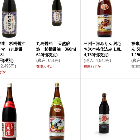
醸造 杉桶醤油
丸島醤油 天然醸
三州三河みりん 純も
福来
マ /丸島醤
造 杉桶醤油 360ml
ち米本格仕込み 1.8L
ん 5
8L
640円
(税別)
4,130円
(税別)
1,1
0円
(税別)
(
税込
:
691円
)
(
税込
:
4,543円
)
(
税
2,495円
)
在庫わずか
在庫わずか
在庫数
ずか