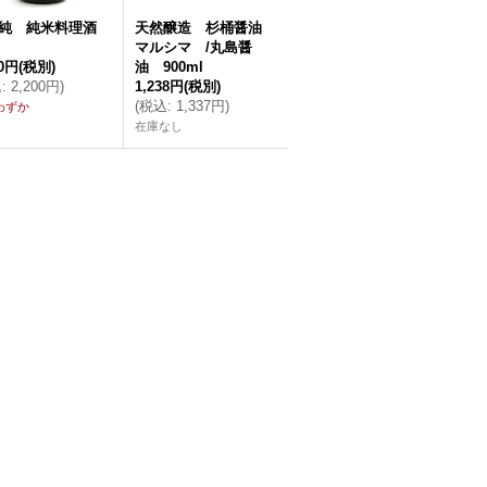
来純 純米料理酒
天然醸造 杉桶醤油
マルシマ /丸島醤
00円
(税別)
油 900ml
込
:
2,200円
)
1,238円
(税別)
(
税込
:
1,337円
)
わずか
在庫なし