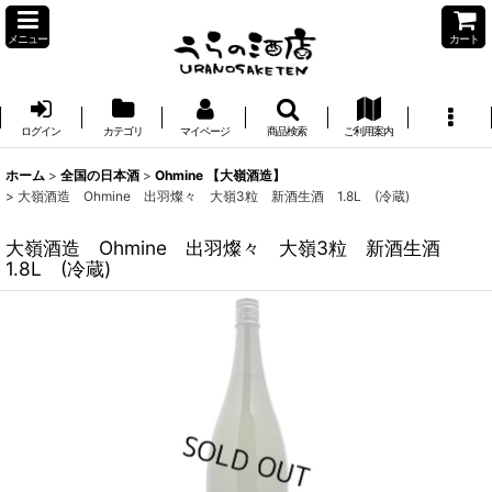
メニュー
カート
ログイン
カテゴリ
マイページ
商品検索
ご利用案内
ホーム
>
全国の日本酒
>
Ohmine 【大嶺酒造】
>
大嶺酒造 Ohmine 出羽燦々 大嶺3粒 新酒生酒 1.8L (冷蔵)
大嶺酒造 Ohmine 出羽燦々 大嶺3粒 新酒生酒
1.8L (冷蔵)