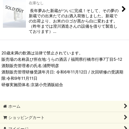
在庫なし
長年夢みた新蔵がついに完成！そして、その夢の
新蔵での出来たてのお酒入荷致しました。新蔵で
の出荷より、お米のロゴが黒から白に変わます。
（昨年までは澄川酒造さんの設備を借りて製造し
ております）…
20歳未満の飲酒は法律で禁止されています。
販売場の名称及び所在地:うらの酒店 / 福岡県行橋市行事7丁目5-12
酒類販売管理者の氏名:浦野明彦
酒類販売管理研修受講年月日: 令和6年11月12日 / 次回研修の受講期
限:令和9年11月11日
研修実施団体名:京築小売酒販組合
ホーム
ショッピングカート
マイページ