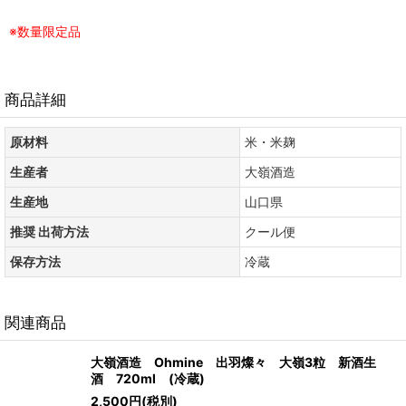
※数量限定品
商品詳細
原材料
米・米麹
生産者
大嶺酒造
生産地
山口県
推奨 出荷方法
クール便
保存方法
冷蔵
関連商品
大嶺酒造 Ohmine 出羽燦々 大嶺3粒 新酒生
酒 720ml (冷蔵)
2,500
円
(税別)