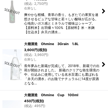
(
税込
:
2,750
円
)
在庫なし
爽やかな柑橘、青草の香り。もぎたての果実を連
想させるピュアな甘味と若々しい酸味が広がる。
心地良いガス感とミネラルで後味はシャープ。
【原料米】出羽燦々100% 【原材料】米・米麹
【仕込水】弁天の湧水…
大嶺酒造 Ohmine 3Grain 1.8L
3,600
円
(税別)
(
税込
:
3,960
円
)
在庫なし
長年夢みた新蔵が完成して、2018年、新蔵での出
荷が開始されました。 新蔵のクリアな衛生環境の
中、仕込みに使用している名水百選にも選ばれる
「弁天の湧水」のお陰でナチュラルに14度が原酒
となる…
大嶺酒造 Ohmine Cup 100ml
450
円
(税別)
(
税込
:
495
円
)