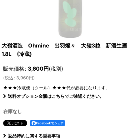
大嶺酒造 Ohmine 出羽燦々 大嶺3粒 新酒生酒
1.8L (冷蔵)
販売価格
:
3,600
円
(税別)
(
税込
:
3,960
円
)
★★★冷蔵便（クール）★★★
代が必要になります。
送料オプション金額はこちらでご確認ください。
在庫なし
Facebookでシェア
返品特約に関する重要事項