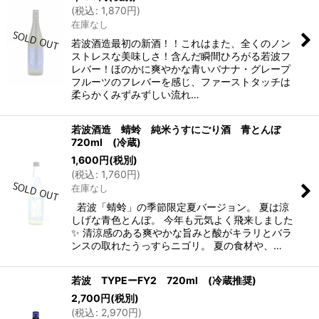
(
税込
:
1,870
円
)
在庫なし
若波酒造最初の新酒！！これはまた、全くのノン
ストレスな美味しさ！含んだ瞬間ひろがる若波フ
レバー！ほのかに爽やかな青いバナナ・グレープ
フルーツのフレバーを感じ、ファーストタッチは
柔らかくみずみずしい流れ…
若波酒造 蜻蛉 純米うすにごり酒 青とんぼ
720ml (冷蔵)
1,600
円
(税別)
(
税込
:
1,760
円
)
在庫なし
若波「蜻蛉」の季節限定夏バージョン。 夏は涼
しげな青色とんぼ。 今年も元気よく飛来しました
✨ 清涼感のある爽やかな旨みと酸がキラリとバラ
ンスの取れたうっすらニゴリ。 夏の食材や、…
若波 TYPEーFY2 720ml (冷蔵推奨)
2,700
円
(税別)
(
税込
:
2,970
円
)