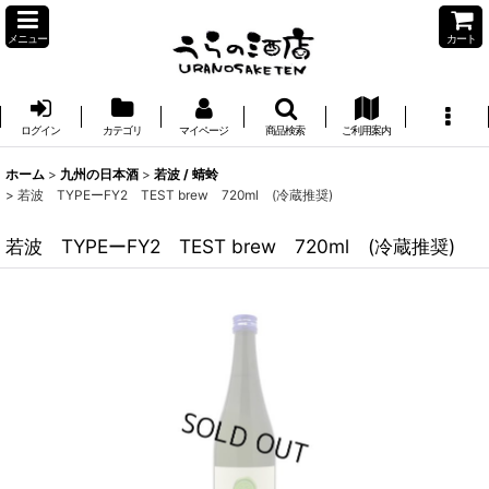
メニュー
カート
ログイン
カテゴリ
マイページ
商品検索
ご利用案内
ホーム
>
九州の日本酒
>
若波 / 蜻蛉
>
若波 TYPEーFY2 TEST brew 720ml (冷蔵推奨)
若波 TYPEーFY2 TEST brew 720ml (冷蔵推奨)