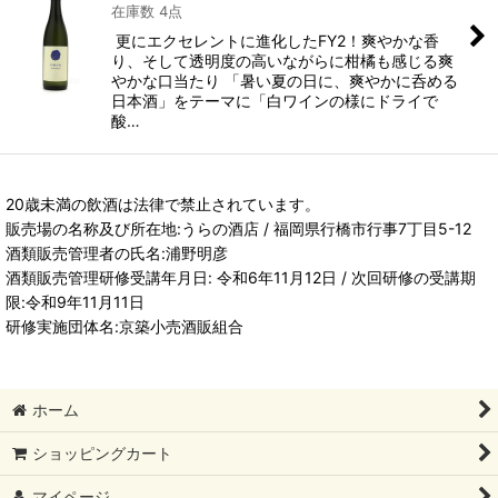
在庫数 4点
更にエクセレントに進化したFY2！爽やかな香
り、そして透明度の高いながらに柑橘も感じる爽
やかな口当たり 「暑い夏の日に、爽やかに呑める
日本酒」をテーマに「白ワインの様にドライで
酸…
20歳未満の飲酒は法律で禁止されています。
販売場の名称及び所在地:うらの酒店 / 福岡県行橋市行事7丁目5-12
酒類販売管理者の氏名:浦野明彦
酒類販売管理研修受講年月日: 令和6年11月12日 / 次回研修の受講期
限:令和9年11月11日
研修実施団体名:京築小売酒販組合
ホーム
ショッピングカート
マイページ