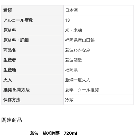
種類
日本酒
アルコール度数
13
原材料
米・米麹
原材料・詳細
福岡県産山田錦
商品名
若波わかなみ
生産者
若波酒造
生産地
福岡県
火入
瓶燗一度火入
推奨 出荷方法
夏季 クール推奨
保存方法
冷蔵
関連商品
若波 純米吟醸 720ml