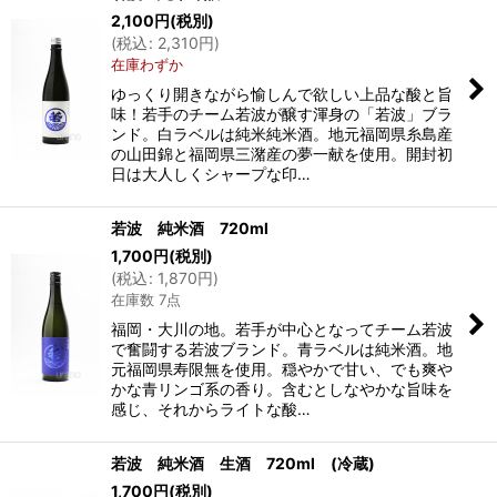
2,100
円
(税別)
(
税込
:
2,310
円
)
在庫わずか
ゆっくり開きながら愉しんで欲しい上品な酸と旨
味！若手のチーム若波が醸す渾身の「若波」ブラ
ンド。白ラベルは純米純米酒。地元福岡県糸島産
の山田錦と福岡県三潴産の夢一献を使用。開封初
日は大人しくシャープな印…
若波 純米酒 720ml
1,700
円
(税別)
(
税込
:
1,870
円
)
在庫数 7点
福岡・大川の地。若手が中心となってチーム若波
で奮闘する若波ブランド。青ラベルは純米酒。地
元福岡県寿限無を使用。穏やかで甘い、でも爽や
かな青リンゴ系の香り。含むとしなやかな旨味を
感じ、それからライトな酸…
若波 純米酒 生酒 720ml (冷蔵)
1,700
円
(税別)