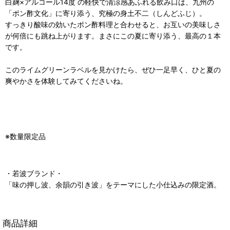
白麹×アルコール14度 の軽快で清涼感あふれる飲み口は、九州の
「ポン酢文化」に寄り添う、究極の身土不二（しんどふじ）。
すっきり酸味の効いたポン酢料理と合わせると、お互いの美味しさ
が何倍にも跳ね上がります。まさにこの夏に寄り添う、最高の１本
です。
このライムグリーンラベルを見かけたら、ぜひ一足早く、ひと夏の
爽やかさを体験してみてくださいね。
※数量限定品
・若波ブランド・
「味の押し波、余韻の引き波」をテーマにした小仕込みの限定酒。
商品詳細