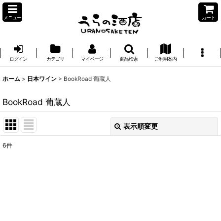
メニュー
カート
ログイン
カテゴリ
マイページ
商品検索
ご利用案内
ホーム
>
日本ワイン
>
BookRoad 葡蔵人
BookRoad 葡蔵人
表示順変更
閉じる
6
件
表示数
:
並び順
:
絞り込む