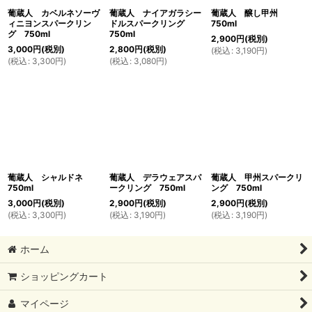
葡蔵人 カベルネソーヴ
葡蔵人 ナイアガラシー
葡蔵人 醸し甲州
ィニヨンスパークリン
ドルスパークリング
750ml
グ 750ml
750ml
2,900
円
(税別)
3,000
円
(税別)
2,800
円
(税別)
(
税込
:
3,190
円
)
(
税込
:
3,300
円
)
(
税込
:
3,080
円
)
葡蔵人 シャルドネ
葡蔵人 デラウェアスパ
葡蔵人 甲州スパークリ
750ml
ークリング 750ml
ング 750ml
3,000
円
(税別)
2,900
円
(税別)
2,900
円
(税別)
(
税込
:
3,300
円
)
(
税込
:
3,190
円
)
(
税込
:
3,190
円
)
ホーム
ショッピングカート
マイページ