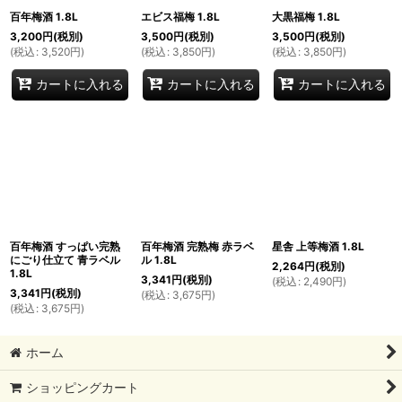
百年梅酒 1.8L
エビス福梅 1.8L
大黒福梅 1.8L
3,200
円
(税別)
3,500
円
(税別)
3,500
円
(税別)
(
税込
:
3,520
円
)
(
税込
:
3,850
円
)
(
税込
:
3,850
円
)
カートに入れる
カートに入れる
カートに入れる
百年梅酒 すっぱい完熟
百年梅酒 完熟梅 赤ラベ
星舎 上等梅酒 1.8L
にごり仕立て 青ラベル
ル 1.8L
2,264
円
(税別)
1.8L
3,341
円
(税別)
(
税込
:
2,490
円
)
3,341
円
(税別)
(
税込
:
3,675
円
)
(
税込
:
3,675
円
)
ホーム
ショッピングカート