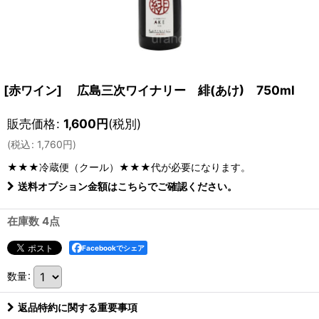
[赤ワイン] 広島三次ワイナリー 緋(あけ) 750ml
販売価格
:
1,600
円
(税別)
(
税込
:
1,760
円
)
★★★冷蔵便（クール）★★★
代が必要になります。
送料オプション金額はこちらでご確認ください。
在庫数 4点
Facebookでシェア
数量
:
返品特約に関する重要事項