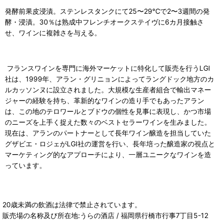
発酵前果皮浸漬。ステンレスタンクにて25〜29℃で2〜3週間の発
酵・浸漬。30％は熟成中フレンチオークステイヴに6カ月接触さ
せ、ワインに複雑さを与える。
フランスワインを専門に海外マーケットに特化して販売を行うLGI
社は、1999年、アラン・グリニョンによってラングドック地方のカ
ルカッソンヌに設立されました。大規模な生産者組合で輸出マネー
ジャーの経験を持ち、革新的なワインの造り手でもあったアラン
は、この地のテロワールとブドウの個性を見事に表現し、かつ市場
のニーズを上手く捉えた数々のベストセラーワインを生みました。
現在は、アランのパートナーとして長年ワイン醸造を担当していた
グザビエ・ロジェがLGI社の運営を行い、長年培った醸造家の視点と
マーケティング的なアプローチにより、一層ユニークなワインを造
っています。
20歳未満の飲酒は法律で禁止されています。
販売場の名称及び所在地:うらの酒店 / 福岡県行橋市行事7丁目5-12