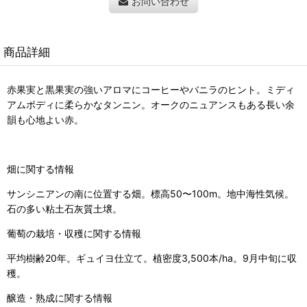
お問い合わせ
商品詳細
赤果実と黒果実の強いアロマにコーヒーやバニラのヒント。ミディ
アムボディに柔らかなタンニン。オークのニュアンスもある長い余
韻も心地よい赤。
畑に関する情報
サンシニアンの南に位置する畑。標高50〜100m。地中海性気候。
石の多い粘土石灰質土壌。
葡萄の栽培・収穫に関する情報
平均樹齢20年。ギュイヨ仕立て。植密度3,500本/ha。9月中旬に収
穫。
醸造・熟成に関する情報