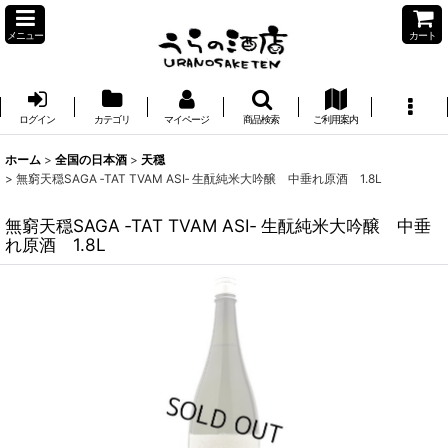
メニュー
カート
ログイン
カテゴリ
マイページ
商品検索
ご利用案内
ホーム
>
全国の日本酒
>
天穏
>
無窮天穏SAGA ‐TAT TVAM ASI‐ 生酛純米大吟醸 中垂れ原酒 1.8L
無窮天穏SAGA ‐TAT TVAM ASI‐ 生酛純米大吟醸 中垂
れ原酒 1.8L