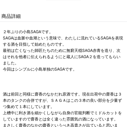
商品詳細
２年ぶりの小島SAGAです。
SAGAは血脈や血潮という意味で、わたしに流れているSAGAを表現
する酒を目指して始めたものです。
最初は亡くなった師匠たちのために無窮天穏SAGA赤青を造り、次
はそれを他者に伝えられるようにと蔵人にSAGA２を造ってもらい
ました。
今回はシンプルに小島単独のSAGAです。
酒は前回と同様に齋香のなかだれ原酒です。現在出荷中の齋香は３
本のタンクの合併ですが、ＳＡＧＡはこの３本の良い部分を少量ず
つ集めて１本にしています。
上槽中に利き酒を細かくしながら自身の官能判断でミドルカットを
していますので齋香とは全く違った雰囲気の酒になっています。
まさしく齋香のなかの齋香というべき高貴さが出ていると思いま