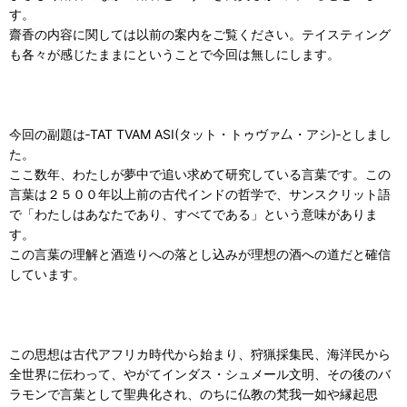
す。
齋香の内容に関しては以前の案内をご覧ください。テイスティング
も各々が感じたままにということで今回は無しにします。
今回の副題は‐TAT TVAM ASI(タット・トゥヴァ厶・アシ)‐としまし
た。
ここ数年、わたしが夢中で追い求めて研究している言葉です。この
言葉は２５００年以上前の古代インドの哲学で、サンスクリット語
で「わたしはあなたであり、すべてである」という意味がありま
す。
この言葉の理解と酒造りへの落とし込みが理想の酒への道だと確信
しています。
この思想は古代アフリカ時代から始まり、狩猟採集民、海洋民から
全世界に伝わって、やがてインダス・シュメール文明、その後のバ
ラモンで言葉として聖典化され、のちに仏教の梵我一如や縁起思