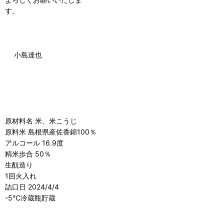
す。
小島達也
原材料名 米、米こうじ
原料米 島根県産佐香錦100％
アルコール 16.9度
精米歩合 50％
生酛造り
1回火入れ
詰口日 2024/4/4
-5℃冷蔵瓶貯蔵