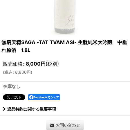
無窮天穏SAGA ‐TAT TVAM ASI‐ 生酛純米大吟醸 中垂
れ原酒 1.8L
販売価格
:
8,000
円
(税別)
(
税込
:
8,800
円
)
在庫なし
Facebookでシェア
返品特約に関する重要事項
お問い合わせ