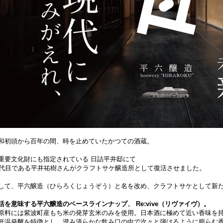
和初頭から百年の間、時を止めていたかつての酒蔵。
重要文化財にも指定されている 日詰平井邸にて
6代目である平井祐樹さんがクラフトサケ醸造所として復活させました。
して、平六醸造（ひらろくじょうぞう）と名を改め、クラフトサケとして新
活を意味する平六醸造のベースラインナップ、 Re:vive（リヴァイヴ）。
原料には紫波町産もち米の発芽玄米のみを使用。日本酒に極めて近い香味を
低温発酵を特徴とし、澄み清らかな飲み口の中で次々と弾けるように膨らむ