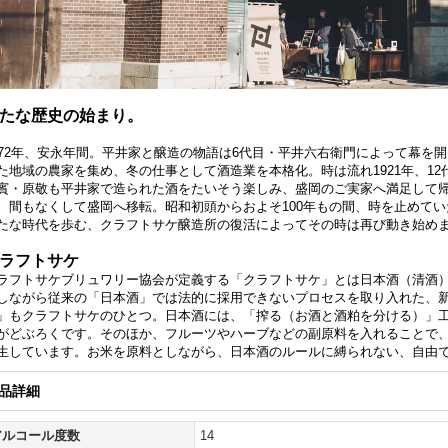
たな歴史の始まり。
772年、安永年間。平井家と醸造の物語は6代目・平井六右衛門によって幕を
た地域の農家を集め、冬の仕事として酒造業を本格化。時は流れ1921年、1
賓・原敬も平井家で造られた酒をたいそう楽しみ、盛岡のご実家へ満足して
、間もなくして盛岡へ移転。昭和初頭からおよそ100年もの間、時を止めて
たな時代を歩む、クラフトサケ醸造所の復活によってその時は再び動き始め
ラフトサケ
ラフトサケブリュワリー協会が定義する「クラフトサケ」とは日本酒（清酒
しながら従来の「日本酒」では法的に採用できないプロセスを取り入れた、
」もクラフトサケのひとつ。日本酒には、「搾る（お酒と酒粕を分ける）」
がどぶろくです。そのほか、フルーツやハーブなどの副原料を入れることで
生しています。お米を原料としながら、日本酒のルールに縛られない、自由
品詳細
アルコール度数
14