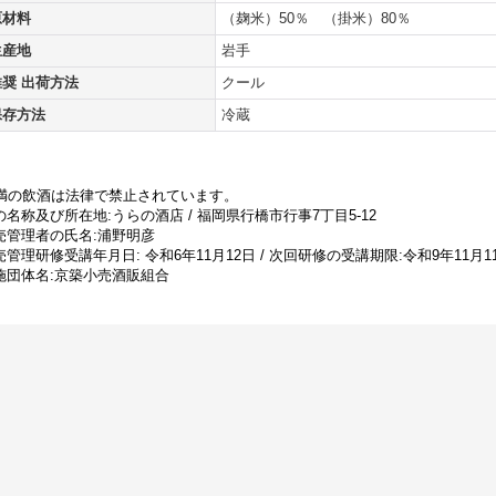
原材料
（麹米）50％ （掛米）80％
生産地
岩手
推奨 出荷方法
クール
保存方法
冷蔵
未満の飲酒は法律で禁止されています。
名称及び所在地:うらの酒店 / 福岡県行橋市行事7丁目5-12
売管理者の氏名:浦野明彦
管理研修受講年月日: 令和6年11月12日 / 次回研修の受講期限:令和9年11月1
施団体名:京築小売酒販組合