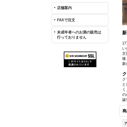
店舗案内
FAXで注文
未成年者へのお酒の販売は
新
行っておりません
1
い
主
後
新
ク
ク
と
く
の
誕
商