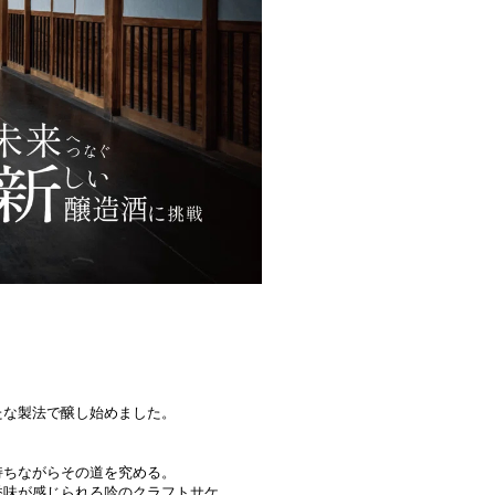
た
な製法で醸し始めました。
持ちながらその道を究める。
香味が感じられる吟のクラフトサケ。