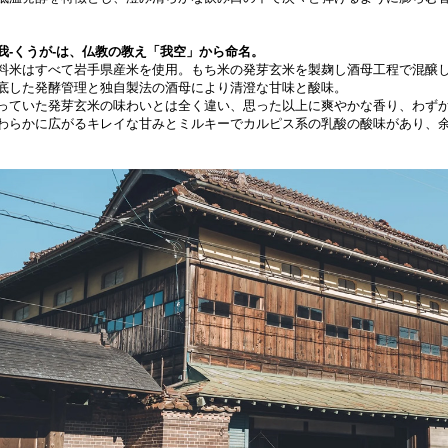
我-くうが-は、仏教の教え「我空」から命名。
料米はすべて岩手県産米を使用。もち米の発芽玄米を製麹し酒母工程で混醸
底した発酵管理と独自製法の酒母により清澄な甘味と酸味。
っていた発芽玄米の味わいとは全く違い、思った以上に爽やかな香り、わず
わらかに広がるキレイな甘みとミルキーでカルピス系の乳酸の酸味があり、