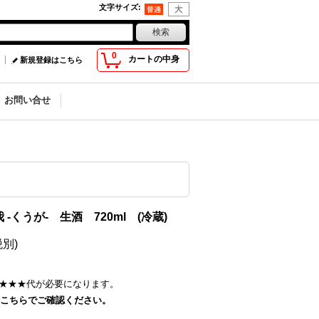
文字サイズ
:
0
カートの中身
新規登録はこちら
お問い合せ
空我 -くうが- 生酒 720ml (冷蔵)
税別)
★★★
代が必要になります。
こちらでご確認ください。