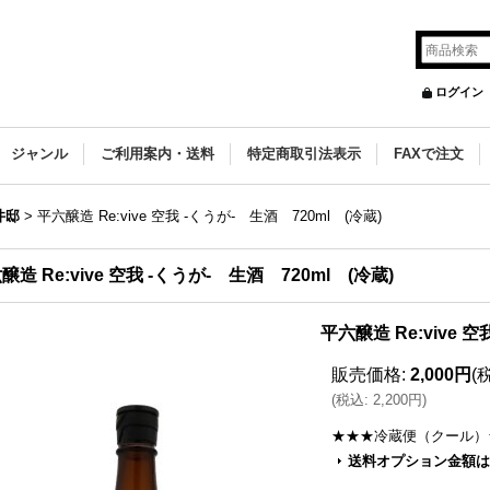
ログイン
ジャンル
ご利用案内・送料
特定商取引法表示
FAXで注文
井邸
>
平六醸造 Re:vive 空我 -くうが- 生酒 720ml (冷蔵)
醸造 Re:vive 空我 -くうが- 生酒 720ml (冷蔵)
平六醸造 Re:vive 
販売価格
:
2,000円
(
(
税込
:
2,200円
)
★★★冷蔵便（クール）
送料オプション金額は