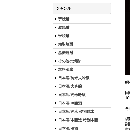
ジャンル
芋焼酎
麦焼酎
米焼酎
粕取焼酎
黒糖焼酎
その他の焼酎
本格泡盛
日本酒/純米大吟醸
昭
日本酒/大吟醸
国
日本酒/純米吟醸
1
日本酒/吟醸酒
そ
日本酒/純米 特別純米
復
日本酒/本醸造 特別本醸
副
日本酒/清酒
超