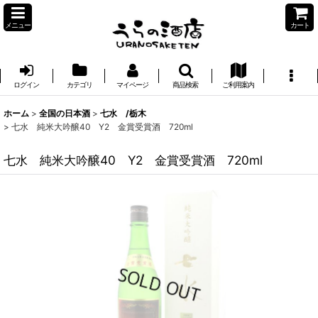
メニュー
カート
ログイン
カテゴリ
マイページ
商品検索
ご利用案内
ホーム
>
全国の日本酒
>
七水 /栃木
>
七水 純米大吟醸40 Y2 金賞受賞酒 720ml
七水 純米大吟醸40 Y2 金賞受賞酒 720ml